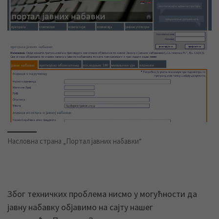
Насловна страна „Портал јавних набавки“
Због техничких проблема нисмо у могућности да
јавну набавку објавимо на сајту нашег