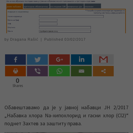
by
Dragana Rašić
|
Published
03/02/2017
0
Shares
Обавештавамо да је у јавној набавци ЈН 2/2017
„Набавка хлора Na-хипохлорид и гасни хлор (Cl2)“
поднет Захтев за заштиту права.