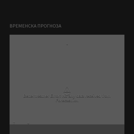
ВРЕМЕНСКА ПРОГНОЗА
-
⚠
BetterWeather Error: No any data received from
Forecast.io!.