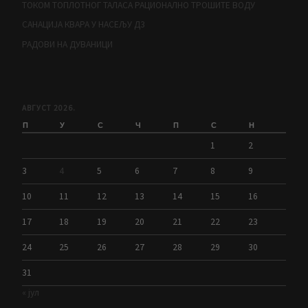
ТОКОМ ТОПЛОТНОГ ТАЛАСА РАЦИОНАЛНО ТРОШИТЕ ВОДУ
САНАЦИЈА КВАРА У НАСЕЉУ Д3
РАДОВИ НА ДУВАНИЦИ
АВГУСТ 2026.
П
У
С
Ч
П
С
Н
1
2
3
4
5
6
7
8
9
10
11
12
13
14
15
16
17
18
19
20
21
22
23
24
25
26
27
28
29
30
31
« јул