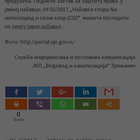
предузећа. Поднети Захтев за заштиту права у
јавној набавци ЈН 02/2017 „Набавка хлора Na-
хипохлорид и гасни хлор (Cl2)“ можете погледати
на
линку јавне набавке
.
Фото: http://portal.ujn.gov.rs/
Служба информисања и пословних комуникација
ЈКП „Водовод и канализација“ Зрењанин
0
Shares