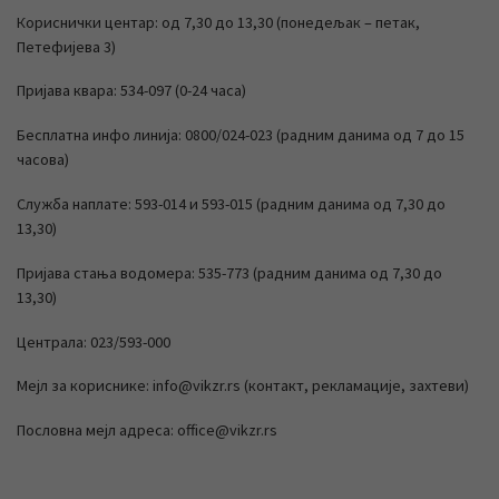
Кориснички центар: од 7,30 до 13,30 (понедељак – петак,
Петефијева 3)
Пријава квара: 534-097 (0-24 часа)
Бесплатна инфо линија: 0800/024-023 (радним данима од 7 до 15
часова)
Служба наплате: 593-014 и 593-015 (радним данима од 7,30 до
13,30)
Пријава стања водомера: 535-773 (радним данима од 7,30 до
13,30)
Централа: 023/593-000
Мејл за кориснике: info@vikzr.rs (контакт, рекламације, захтеви)
Пословна мејл адреса: office@vikzr.rs