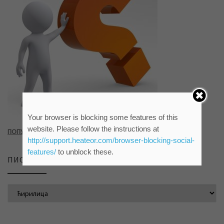
Your browser is blocking some features of this
website. Please follow the instructions at
ПОПУНИТЕ УПИТНИК КЛИКОМ НА СЛИКУ ИЛИ ОВАЈ ЛИНК
http://support.heateor.com/browser-blocking-social-
features/
to unblock these.
ПИСМО САЈТА