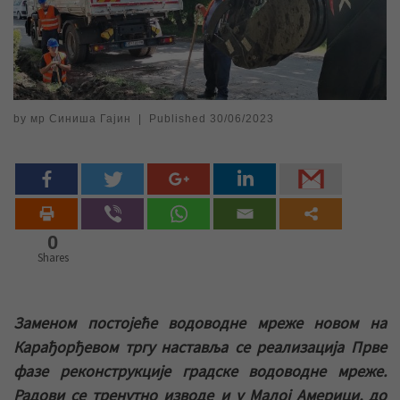
by
мр Синиша Гајин
|
Published
30/06/2023
0
Shares
Заменом постојеће водоводне мреже новом на
Карађорђевом тргу наставља се реализација Прве
фазе реконструкције градске водоводне мреже.
Радови се тренутно изводе и у Малој Америци, до