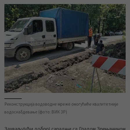
Реконструкција водоводне мреже омогућиће квалитетније
водоснабдевање (фото: ВИК ЗР)
Захваљујући доброј сарадњи са Градом Зрењанином