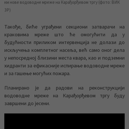
км нове водоводне мреже на Карађорђевом тргу (фото: ВИК
ЗР)
Такође, биће уграђени секциони затварачи на
краковима мреже што ће омогућити да у
будућности приликом интервенција не долази до
искључења комплетног насеља, већ само оног дела
у непосредној близини места квара, као и подземни
хидранти за ефикасније испирање водоводне мреже
и за гашење могућих пожара.
Планирано је да радови на реконструкцији
водоводне мреже на Карађорђевом тргу буду
завршени до јесени.