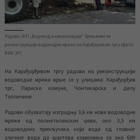
Радови ЈКП „Водовод и канализација“ Зрењанин на
реконструкцији водоводне мреже на Карађоревом тргу (фото:
ВИК ЗР)
На Карађорђевом тргу радови на реконструкцији
водоводне мреже врше се у улицама: Карађорђев
трг, Париске комуне, Чонтикарска и делу
Топличине.
Радови обухватају изградњу 3,6 км нове водоводне
мреже од полиетиленских цеви, око 3,5 км
водоводних прикључака који воде од главног
уличног вода до шахтова корисника за око 600