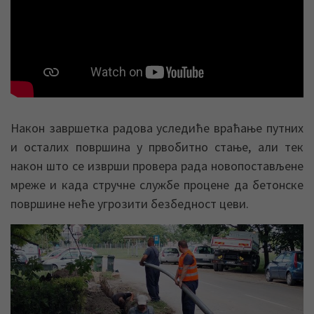
Након завршетка радова уследиће враћање путних
и осталих површина у првобитно стање, али тек
након што се изврши провера рада новопостављене
мреже и када стручне службе процене да бетонске
површине неће угрозити безбедност цеви.