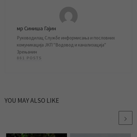
мр Синиша Гајин
Руководилац Службе информисања и пословних
комуникација ЈКП "Водовод и канализација"
Зрењанин
861 POSTS
YOU MAY ALSO LIKE