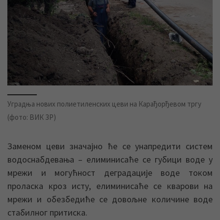
Уградња нових полиетиленских цеви на Карађорђевом тргу
(фото: ВИК ЗР)
Заменом цеви значајно ће се унапредити систем
водоснабдевања – елиминисаће се губици воде у
мрежи и могућност деградације воде током
проласка кроз исту, елиминисаће се кварови на
мрежи и обезбедиће се довољне количине воде
стабилног притиска.