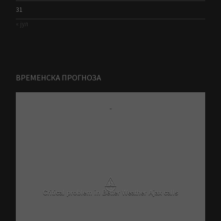
31
« јул
ВРЕМЕНСКА ПРОГНОЗА
-
⚠
Critical problem in Better Weather Ajax calls