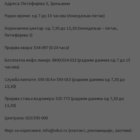
Адреса: Петефијева 3, Зрењанин
Радно време: од 7 до 15 часова (понедељак-петак)
Кориснички центар: од 7,30 до 13,30 (понедељак – петак,
Петефијева 3)
Пријава квара: 534-097 (0-24 часа)
Бесплатна инфо линија: 0800/024-023 (радним данима од 7 до 15
часова)
Служба наплате: 593-014 и 593-015 (радним данима од 7,30 до
13,30)
Пријава стања водомера: 535-773 (радним данима од 7,30 до
13,30)
Централа: 023/593-000
Мејл за кориснике: info@vikzr.rs (контакт, рекламације, захтеви)