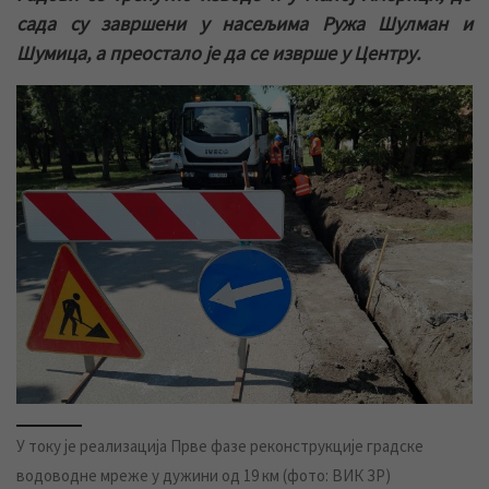
сада су завршени у насељима Ружа Шулман и
Шумица, а преостало је да се изврше у Центру.
У току је реализација Прве фазе реконструкције градске
водоводне мреже у дужини од 19 км (фото: ВИК ЗР)