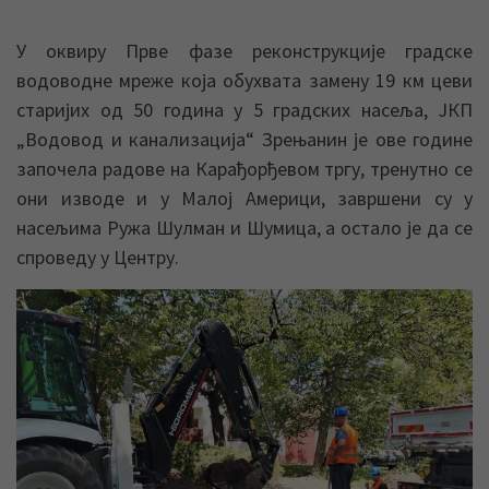
У оквиру Прве фазе реконструкције градске
водоводне мреже која обухвата замену 19 км цеви
старијих од 50 година у 5 градских насеља, ЈКП
„Водовод и канализација“ Зрењанин је ове године
започела радове на Карађорђевом тргу, тренутно се
они изводе и у Малој Америци, завршени су у
насељима Ружа Шулман и Шумица, а остало је да се
спроведу у Центру.