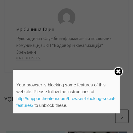
мр Синиша Гајин
Руководилац Службе информисања и пословних
комуникација ЈКП "Водовод и канализација"
Зрењанин
861 POSTS
Your browser is blocking some features of this
website. Please follow the instructions at
YOU MAY ALSO LIKE
http://support.heateor.com/browser-blocking-social-
features/
to unblock these.