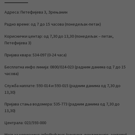
Адреса: Петефијева 3, Зрењанин
Радно време: од 7 до 15 часова (понедељак-петак)
Кориснички центар: од 7,30 до 13,30 (понедељак – петак,
Петефијева 3)
Пријава квара: 534-097 (0-24 часа)
Бесплатна инфо линија: 0800/024-023 (радним данима од 7 до 15
часова)
Служба наплате: 593-014 и 593-015 (радним данима од 7,30 до
13,30)
Пријава стања водомера: 535-773 (радним данима од 7,30 до
13,30)
Централа: 023/593-000
Мејл за кориснике: info@vikzr.rs (контакт, рекламације, захтеви)