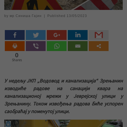
by
мр Синиша Гајин
|
Published
13/05/2023
0
Shares
У недељу ЈКП „Водовод и канализација“ Зрењанин
изводиће радове на санацији квара на
канализационој мрежи у Јеврејској улици у
Зрењанину. Током извођења радова биће успорен
саобраћај у поменутој улици.