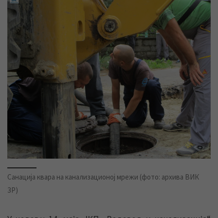
Санација квара на канализационој мрежи (фото: архива ВИК
ЗР)