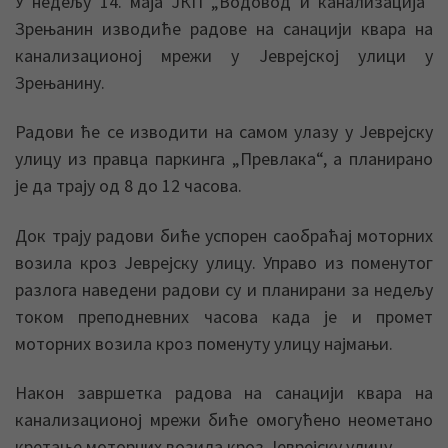
У недељу 14. маја ЈКП „Водовод и канализација“
Зрењанин изводиће радове на санацији квара на
канализационој мрежи у Јеврејској улици у
Зрењанину.
Радови ће се изводити на самом улазу у Јеврејску
улицу из правца паркинга „Превлака“, а планирано
је да трају од 8 до 12 часова.
Док трају радови биће успорен саобраћај моторних
возила кроз Јеврејску улицу. Управо из поменутог
разлога наведени радови су и планирани за недељу
током преподневних часова када је и промет
моторних возила кроз поменуту улицу најмањи.
Након завршетка радова на санацији квара на
канализационој мрежи биће омогућено неометано
кретање моторних возила кроз Јеврејску улицу.