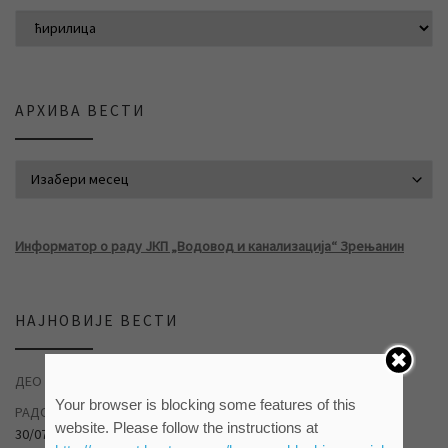
АРХИВА ВЕСТИ
АРХИВА ВЕСТИ
Информатор о раду ЈКП „Водовод и канализација“ Зрењанин
НАЈНОВИЈЕ ВЕСТИ
ДЕО НАСЕЉА ДУВАНИКА БЕЗ ВОДЕ
04/08/2026
Your browser is blocking some features of this
РАДОВИ НА САНАЦИЈИ ХАВАРИЈЕ У САВЕЗНИЧКОЈ УЛИЦИ
website. Please follow the instructions at
30/07/2026