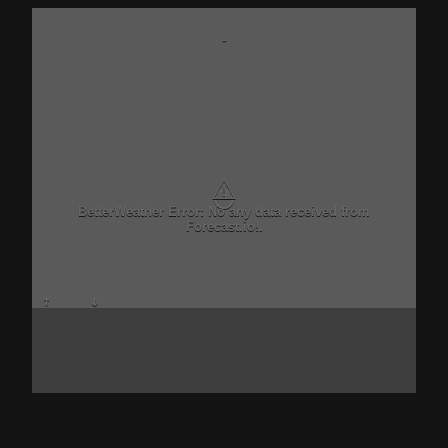
-
⚠
BetterWeather Error: No any data received from
Forecast.io!.