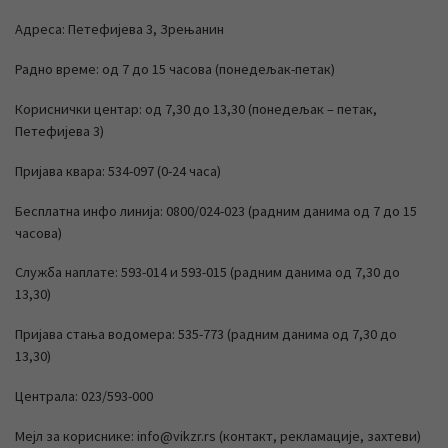
Адреса: Петефијева 3, Зрењанин
Радно време: од 7 до 15 часова (понедељак-петак)
Кориснички центар: од 7,30 до 13,30 (понедељак – петак,
Петефијева 3)
Пријава квара: 534-097 (0-24 часа)
Бесплатна инфо линија: 0800/024-023 (радним данима од 7 до 15
часова)
Служба наплате: 593-014 и 593-015 (радним данима од 7,30 до
13,30)
Пријава стања водомера: 535-773 (радним данима од 7,30 до
13,30)
Централа: 023/593-000
Мејл за кориснике: info@vikzr.rs (контакт, рекламације, захтеви)