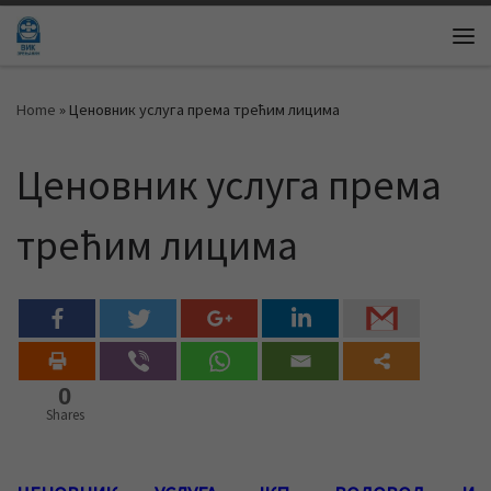
Skip to content
Me
Home
»
Ценовник услуга према трећим лицима
Ценовник услуга према
трећим лицима
0
Shares