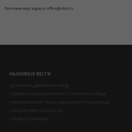
Пословна мејл адреса: office@vikzr.rs
НАЈНОВИЈЕ ВЕСТИ
ДЕО НАСЕЉА ДУВАНИКА БЕЗ ВОДЕ
РАДОВИ НА САНАЦИЈИ ХАВАРИЈЕ У САВЕЗНИЧКОЈ УЛИЦИ
ТОКОМ ТОПЛОТНОГ ТАЛАСА РАЦИОНАЛНО ТРОШИТЕ ВОДУ
САНАЦИЈА КВАРА У НАСЕЉУ Д3
РАДОВИ НА ДУВАНИЦИ