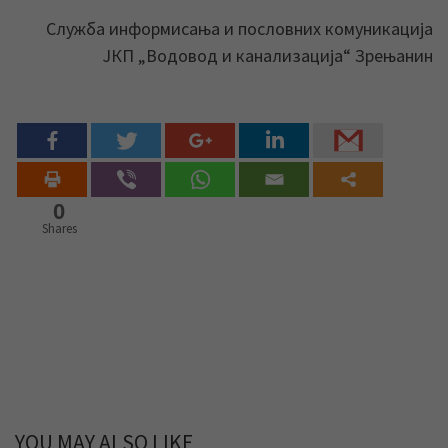
Служба информисања и пословних комуникација
ЈКП „Водовод и канализација“ Зрењанин
0
Shares
YOU MAY ALSO LIKE