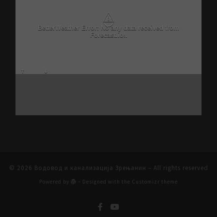
⚠
BetterWeather Error: No any data received from
Forecast.io!.
© 2026
Водовод и канализација Зрењанин
– All rights reserved
Powered by
– Designed with the
Customizr theme