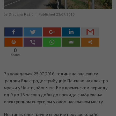
by
Dragana Rašić
|
Published
23/07/2016
0
Shares
За понедељак 25.07.2016. године најављени су
радови Електродистрибуције Панчево на електро
мрежи у Ченти, због чега ће у временском периоду
од 9 до 13 часова доћи до прекида снабдевања
електричном енергијом у овом насељеном месту.
Нестанак електричне енергије проузроковаће