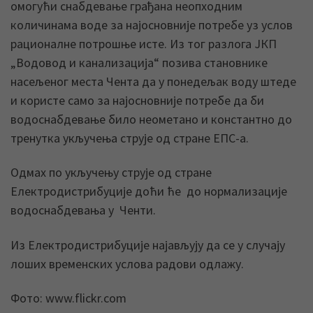
омогући снабдевање грађана неопходним
количинама воде за најосновније потребе уз услов
рационалне потрошње исте. Из тог разлога ЈКП
„Водовод и канализација“ позива становнике
насељеног места Чента да у понедељак воду штеде
и користе само за најосновније потребе да би
водоснабдевање било неометано и константно до
тренутка укључења струје од стране ЕПС-а.
Одмах по укључењу струје од стране
Електродистрибуције доћи ће до нормализације
водоснабдевања у Ченти.
Из Електродистрибуције најављују да се у случају
лоших временских услова радови одлажу.
Фото: www.flickr.com