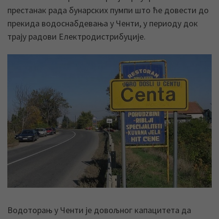
престанак рада бунарских пумпи што ће довести до
прекида водоснабдевања у Ченти, у периоду док
трају радови Електродистрибуције.
Водоторањ у Ченти је довољног капацитета да