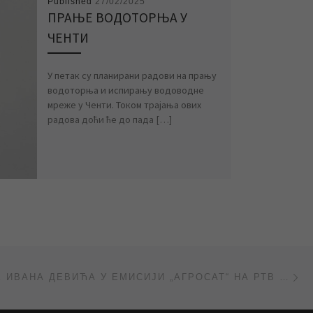
Published
27/02/2025
ПРАЊЕ ВОДОТОРЊА У
ЧЕНТИ
У петак су планирани радови на прању
водоторња и испирању водоводне
мреже у Ченти. Током трајања ових
радова доћи ће до пада […]
Ne
ГОСТОВАЊЕ ИВАНА ДЕВИЋА У ЕМИСИЈИ „АГРОСАТ“ НА РТВ САНТОС (ВИДЕО)