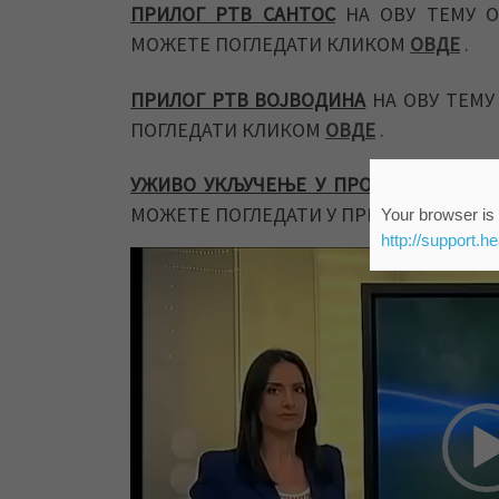
ПРИЛОГ РТВ САНТОС
НА ОВУ ТЕМУ О
МОЖЕТЕ ПОГЛЕДАТИ КЛИКОМ
ОВДЕ
.
ПРИЛОГ РТВ ВОЈВОДИНА
НА ОВУ ТЕМУ
ПОГЛЕДАТИ КЛИКОМ
ОВДЕ
.
УЖИВО УКЉУЧЕЊЕ У ПРОГРАМ РТС 1
,
МОЖЕТЕ ПОГЛЕДАТИ У ПРИЛОГУ ИСПОД
Your browser is 
http://support.h
Прегледач
видео
записа