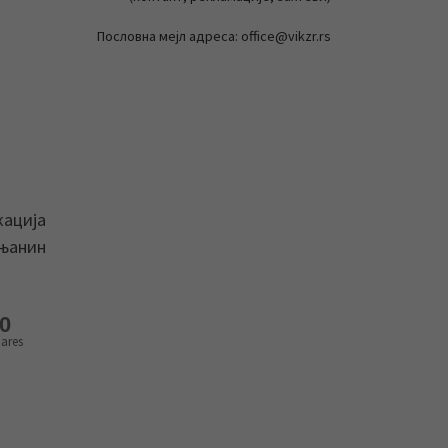
Пословна мејл адреса: office@vikzr.rs
кација
ењанин
0
ares