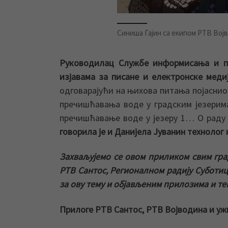
Синиша Гајин са екипом РТВ Војв
Руководилац Службе информисања и по
изјавама за писане и електронске меди
одговарајући на њихова питања појаснио
пречишћавања воде у градским језерима
пречишћавање воде у језеру 1… О раду
говорила је и Данијела Јуванин технолог 
Захваљујемо се овом приликом свим гр
РТВ Сантос, Регионалном радију Суботиц
за ову тему и објављеним прилозима и те
Прилоге РТВ Сантос, РТВ Војводина и уж