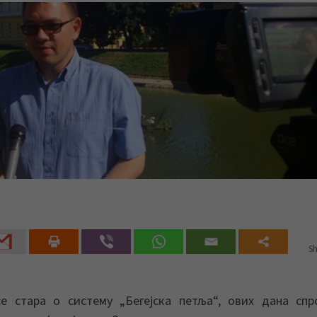
Sh
е стара о систему „Бегејска петља“, ових дана сп