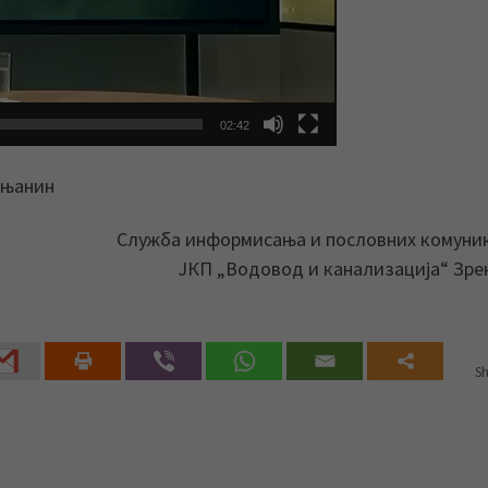
02:42
ењанин
Служба информисања и пословних комуни
ЈКП „Водовод и канализација“ Зр
Sh