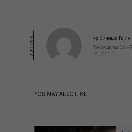
мр Синиша Гајин
AUTHOR
Руководилац Службе
861 POSTS
YOU MAY ALSO LIKE