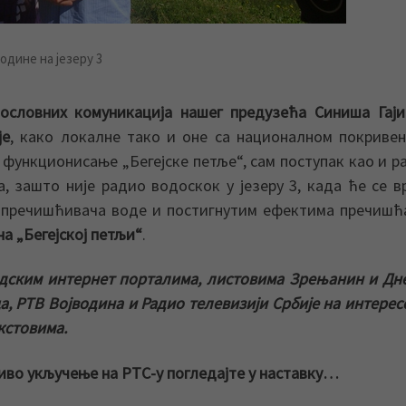
одине на језеру 3
словних комуникација нашег предузећа Синиша Гајин
је
, како локалне тако и оне са националном покриве
 функционисање „Бегејске петље“, сам поступак као и р
, зашто није радио водоскок у језеру 3, када ће се 
 пречишћивача воде и постигнутим ефектима пречиш
на „Бегејској петљи“
.
адским интернет порталима, листовима Зрењанин и Дн
а, РТВ Војводина и Радио телевизији Србије на интере
кстовима.
иво укључење на РТС-у погледајте у наставку…