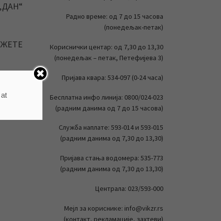
„ДАН“
Радно време: од 7 до 15 часова
(понедељак-петак)
ОЖЕТЕ
Кориснички центар: од 7,30 до 13,30
(понедељак – петак, Петефијева 3)
Пријава квара: 534-097 (0-24 часа)
 ТЕМЕ
 at
Бесплатна инфо линија: 0800/024-023
(радним данима од 7 до 15 часова)
Служба наплате: 593-014 и 593-015
(радним данима од 7,30 до 13,30)
Пријава стања водомера: 535-773
(радним данима од 7,30 до 13,30)
Централа: 023/593-000
Мејл за кориснике: info@vikzr.rs
(контакт, рекламације, захтеви)