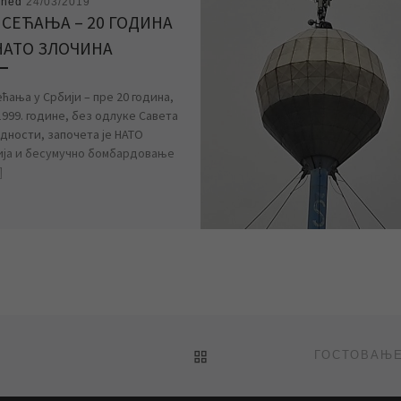
shed
24/03/2019
 СЕЋАЊА – 20 ГОДИНА
НАТО ЗЛОЧИНА
ћања у Србији – пре 20 година,
1999. године, без одлуке Савета
дности, започета је НАТО
ија и бесумучно бомбардовање
]
BACK TO POST LIST