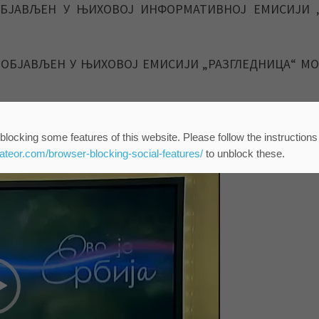
БЈАВЉЕН У ЊИХОВОЈ ИНФОРМАТИВНОЈ ЕМИСИЈИ 
 ОБЈАВЉЕН У ЊИХОВОЈ ЕМИСИЈИ „РАЗГЛЕДНИЦА“ М
 ОДНОСНО У ЕМИСИЈУ „ОВО ЈЕ СРБИЈА“ У ВЕЗИ ОВЕ
blocking some features of this website. Please follow the instructions
eateor.com/browser-blocking-social-features/
to unblock these.