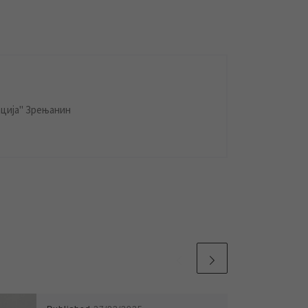
ција" Зрењанин