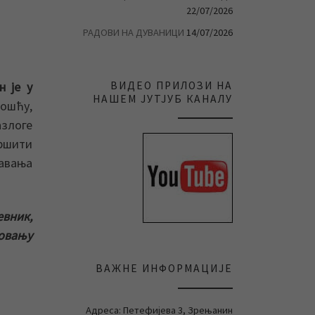
22/07/2026
РАДОВИ НА ДУВАНИЦИ
14/07/2026
 је у
ВИДЕО ПРИЛОЗИ НА
НАШЕМ ЈУТЈУБ КАНАЛУ
ношћу,
азлоге
вршити
ћавања
евник,
совању
ВАЖНЕ ИНФОРМАЦИЈЕ
Адреса: Петефијева 3, Зрењанин