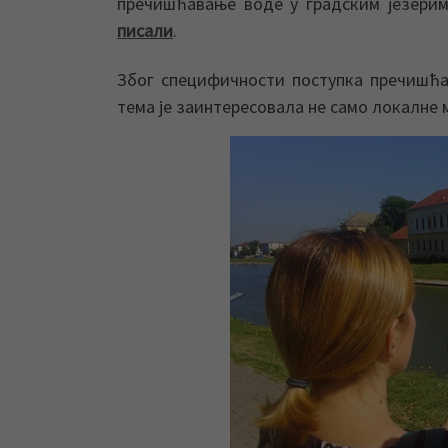
пречишћавање воде у градским језерима
писали
.
Због специфичности поступка пречишћ
тема је заинтересовала не само локалне 