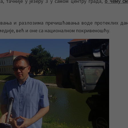
, тачније у језеру 3 у самом центру града,
о чему с
авања и разлозима пречишћавања воде протеклих дан
медије, већ и оне са националном покривеношћу.