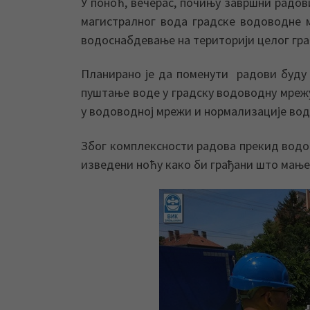
У поноћ, вечерас, почињу завршни радов
магистралног вода градске водоводне 
водоснабдевање на територији целог гра
Планирано је да поменути радови буду з
пуштање воде у градску водоводну мрежу
у водоводној мрежи и нормализације вод
Због комплексности радова прекид водос
изведени ноћу како би грађани што мање