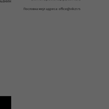
ењанин
Пословна мејл адреса: office@vikzr.rs