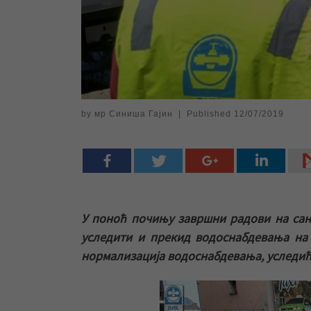
by
мр Синиша Гајин
|
Published
12/07/2019
У поноћ почињу завршни радови на сан
уследити и прекид водоснабдевања на 
нормализација водоснабдевања, уследиће 