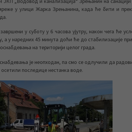
и ЈКП „Водовод и канализација“ Зрењанин на санацији
мреже у улици Жарка Зрењанина, када ће бити и пре
да.
авршени у суботу у 6 часова ујутру, након чега ће ус
, а у наредних 45 минута доћи ће до стабилизације пр
оснабдевања на територији целог града.
набдевања је неопходан, па смо се одлучили да радов
 осетили последице нестанка воде.