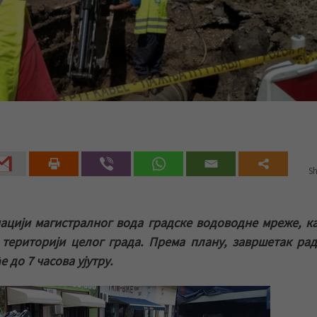
Sh
ацији магистралног вода градске водоводне мреже, к
територији целог града. Према плану, завршетак ра
до 7 часова ујутру.