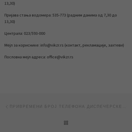
13,30)
Пријава стања водомера: 535-773 (радним данима од 7,30 до
13,30)
Централа: 023/593-000
Мејл за кориснике: info@vikzr.rs (контакт, рекламације, захтеви)
Пословна мејл адреса: office@vikzr.rs
Post navigation
Previous post
ПРИВРЕМЕНИ БРОЈ ТЕЛЕФОНА ДИСПЕЧЕРСКЕ СЛУЖБЕ
BACK TO POST LIST