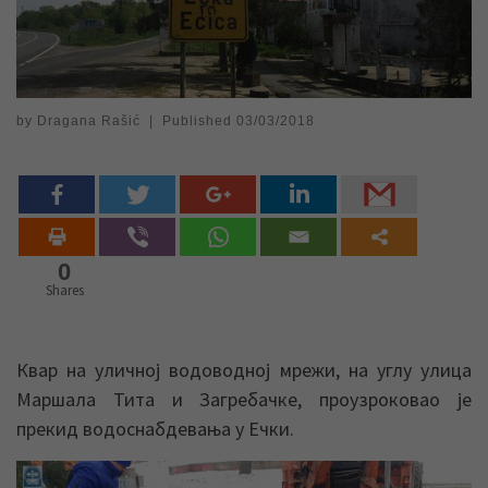
by
Dragana Rašić
|
Published
03/03/2018
0
Shares
Квар на уличној водоводној мрежи, на углу улица
Маршала Тита и Загребачке, проузроковао је
прекид водоснабдевања у Ечки.