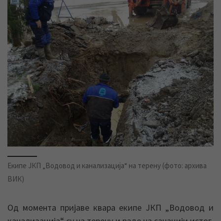
Eкипе ЈКП „Водовод и канализација“ на терену (фото: архива
ВИК)
Од момента пријаве квара екипе ЈКП „Водовод и
канализација“ су на терену и раде на санацији истог.