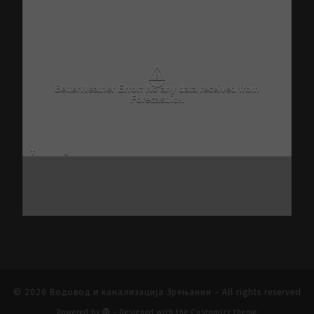
⚠
BetterWeather Error: No any data received from
Forecast.io!.
© 2026
Водовод и канализација Зрењанин
– All rights reserved
Powered by
– Designed with the
Customizr theme