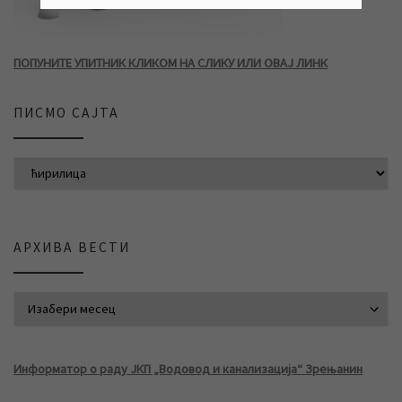
ПОПУНИТЕ УПИТНИК КЛИКОМ НА СЛИКУ ИЛИ ОВАЈ ЛИНК
ПИСМО САЈТА
АРХИВА ВЕСТИ
АРХИВА ВЕСТИ
Информатор о раду ЈКП „Водовод и канализација“ Зрењанин