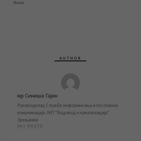
Shares
AUTHOR
мр Синиша Гајин
Руководилац Службе информисања и пословних
комуникација ЈКП "Водовод и канализација"
Зрењанин
861 POSTS