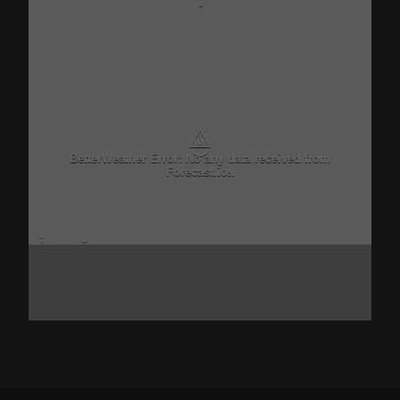
-
⚠
BetterWeather Error: No any data received from
Forecast.io!.