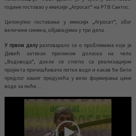
године гостовао у емисији „Агросат“ на РТВ Сантос.
Целокупно гостовање у емисији „Агросат“, због
величине снимка, објављујемо у три дела.
У првом делу
разговарало се о проблемима које је
Девић затекао приликом доласка на чело
„Водовода“, докле се стигло са реализацијом
пројекта пречишћивача питке воде и какав ће бити
предлог нашег предузећа у вези формирања цене
воде за пиће…
Прегледач
видео
записа