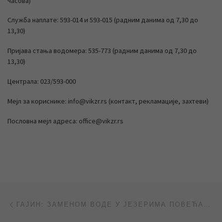
часова)
Служба наплате: 593-014 и 593-015 (радним данима од 7,30 до
13,30)
Пријава стања водомера: 535-773 (радним данима од 7,30 до
13,30)
Централа: 023/593-000
Мејл за кориснике: info@vikzr.rs (контакт, рекламације, захтеви)
Пословна мејл адреса: office@vikzr.rs
Post navigation
Previous post
ГАЈИН: ЗАМЕНОМ ВОДЕ У ЈЕЗЕРИМА ПОВЕЋАВАМО ЊЕН КВАЛИТЕТ (ВИДЕО – РТВ САНТОС, РТВ ВОЈВОДИНА, РТС)