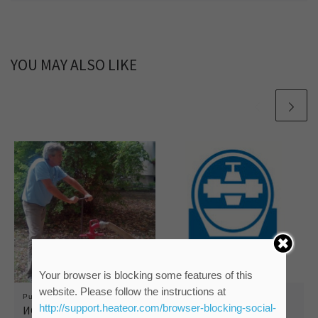
YOU MAY ALSO LIKE
Your browser is blocking some features of this
website. Please follow the instructions at
Published
22/03/2017
Published
07/03/2022
http://support.heateor.com/browser-blocking-social-
ИСПИРАЊЕ МРЕЖЕ:
КВАР НА