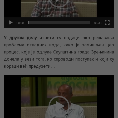
00:00
05:33
У другом делу
изнети су подаци око решавања
проблема отпадних вода, како је замишљен цео
процес, које је одлуке Скупштина града Зрењанина
донела у вези тога, ко спроводи поступак и који су
кораци већ предузети…
Прегледач
видео
записа