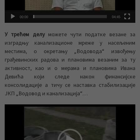
00:00
04:45
У трећем делу
можете чути податке везане за
изградњу канализационе мреже у насељеним
местима, о окретању „Водовода“ извођењу
грађевинских радова и плановима везаним за ту
активност, као и о мерама и плановима Ивана
Девића који следе након финансијске
консолидације а тичу се наставка стабилизације
ЈКП „Водовод и канализација“…
Прегледач
видео
записа