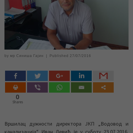
by
мр Синиша Гајин
|
Published
27/07/2016
0
Shares
Вршилац дужности директора ЈКП „Водовод и
канализација“ Иван Девић је у суботу 23.07.2016.