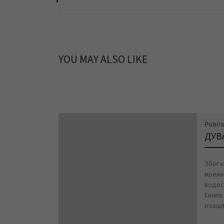
YOU MAY ALSO LIKE
Publi
ДУВ
Због 
мрежи
водос
Екипе
изашл