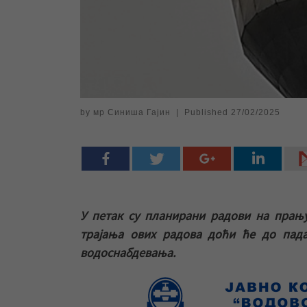
by
мр Синиша Гајин
|
Published
27/02/2025
У петак су планирани радови на прањ
трајања ових радова доћи ће до пада
водоснабдевања.