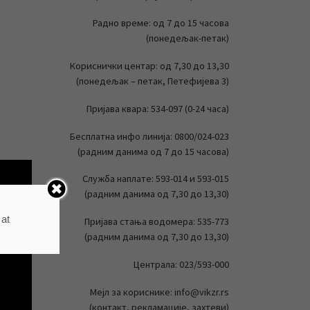
Радно време: од 7 до 15 часова
(понедељак-петак)
Кориснички центар: од 7,30 до 13,30
(понедељак – петак, Петефијева 3)
Пријава квара: 534-097 (0-24 часа)
Бесплатна инфо линија: 0800/024-023
(радним данима од 7 до 15 часова)
Служба наплате: 593-014 и 593-015
(радним данима од 7,30 до 13,30)
 at
Пријава стања водомера: 535-773
(радним данима од 7,30 до 13,30)
Централа: 023/593-000
Мејл за кориснике: info@vikzr.rs
(контакт, рекламације, захтеви)