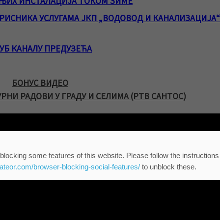
ЊИХ ИНСТАЛАЦИЈА ТОКОМ ЗИМЕ
ИСНИКА УСЛУГАМА ЈКП „ВОДОВОД И КАНАЛИЗАЦИЈА“
ЈУБ КАНАЛУ ПРЕДУЗЕЋА
БОНУС ВИДЕО
НИ РАДОВИ У ГРАДУ И СЕЛИМА (РТВ САНТОС)
blocking some features of this website. Please follow the instructions
eateor.com/browser-blocking-social-features/
to unblock these.