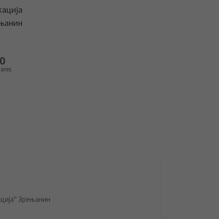
кација
ењанин
0
ares
ција" Зрењанин