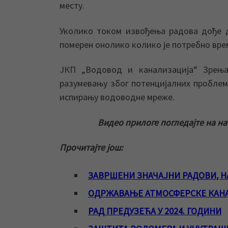
месту.
Уколико током извођења радова дође 
померен онолико колико је потребно вре
ЈКП „Водовод и канализација“ Зрења
разумевању због потенцијалних проблем
испирању водоводне мреже.
Видео прилоге погледајте на н
Прочитајте још:
ЗАВРШЕНИ ЗНАЧАЈНИ РАДОВИ, Н
ОДРЖАВАЊЕ АТМОСФЕРСКЕ КАН
РАД ПРЕДУЗЕЋА У 2024. ГОДИНИ