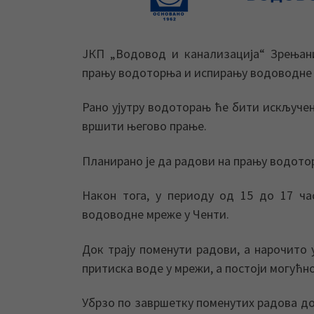
ЈКП „Водовод и канализација“ Зрењани
прању водоторња и испирању водоводне 
Рано ујутру водоторањ ће бити искључе
вршити његово прање.
Планирано је да радови на прању водото
Након тога, у периоду од 15 до 17 ч
водоводне мреже у Ченти.
Док трају поменути радови, а нарочито 
притиска воде у мрежи, а постоји могућ
Убрзо по завршетку поменутих радова д