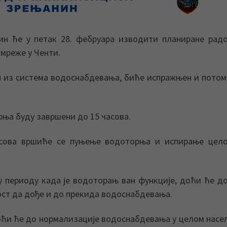
н ће у петак 28. фебруара изводити планиране рад
мреже у Ченти.
н из система водоснабдевања, биће испражњен и потом
рња буду завршени до 15 часова.
асова вршиће се пуњење водоторња и испирање цело
у периоду када је водоторањ ван функције, доћи ће д
ност да дође и до прекида водоснабдевања.
оћи ће до нормализације водоснабдевања у целом нас