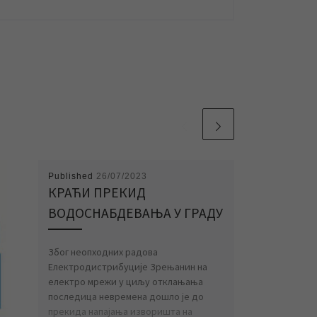
Published
26/07/2023
КРАЋИ ПРЕКИД
ВОДОСНАБДЕВАЊА У ГРАДУ
Због неопходних радова
Електродистрибуције Зрењанин на
електро мрежи у циљу отклањања
последица невремена дошло је до
прекида напајања изворишта на