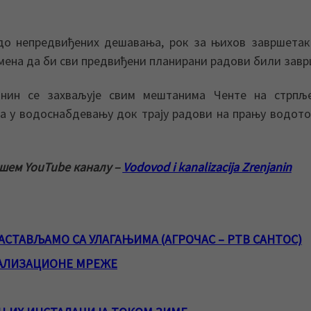
до непредвиђених дешавања, рок за њихов завршетак
мена да би сви предвиђени планирани радови били завр
нин се захваљује свим мештанима Ченте на стрпљ
а у водоснабдевању док трају радови на прању водот
ашем YouTube каналу –
Vodovod i kanalizacija Zrenjanin
АСТАВЉАМО СА УЛАГАЊИМА (АГРОЧАС – РТВ САНТОС)
АЛИЗАЦИОНЕ МРЕЖЕ