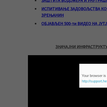
ЗАШТИТА ВОДОМЕРА И УНУТРАШ
ИСПИТИВАЊЕ ЗАДОВОЉСТВА КОР
ЗРЕЊАНИН
ОБЈАВЉЕН 500-ти ВИДЕО НА ЈУТ
ЗНАЧАЈНИ ИНФРАСТРУКТУР
Your browser is 
http://support.h