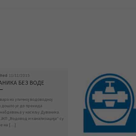
shed
11/11/2015
АНИКА БЕЗ ВОДЕ
квара на уличној водоводној
 дошло је до прекида
набдевања у насељу Дуваника.
 ЈКП „Водовод и канализација“ су
е на […]