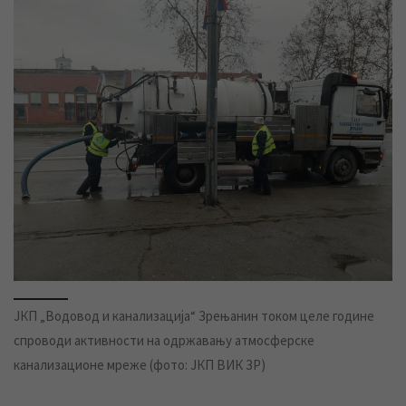
ЈКП „Водовод и канализација“ Зрењанин током целе године
спроводи активности на одржавању атмосферске
канализационе мреже (фото: ЈКП ВИК ЗР)