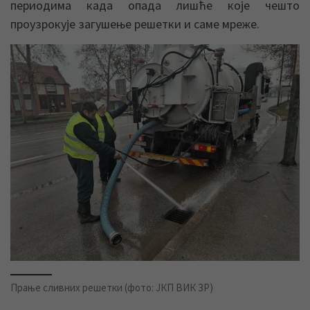
периодима када опада лишће које чешто
проузрокује загушење решетки и саме мреже.
Прање сливних решетки (фото: ЈКП ВИК ЗР)