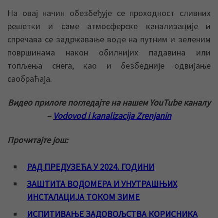
На овај начин обезбеђује се проходност сливних
решетки и саме атмосферске канализације и
спречава се задржавање воде на путним и зеленим
површинама након обилнијих падавина или
топљења снега, као и безбедније одвијање
саобраћаја.
Видео прилоге погледајте на нашем YouTube каналу
–
Vodovod i kanalizacija Zrenjanin
Прочитајте још:
РАД ПРЕДУЗЕЋА У 2024. ГОДИНИ
ЗАШТИТА ВОДОМЕРА И УНУТРАШЊИХ
ИНСТАЛАЦИЈА ТОКОМ ЗИМЕ
ИСПИТИВАЊЕ ЗАДОВОЉСТВА КОРИСНИКА