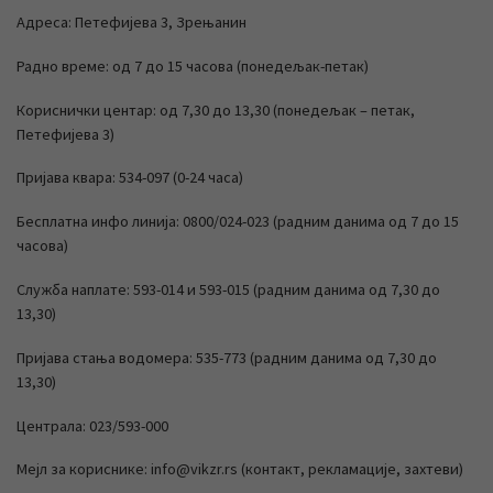
Адреса: Петефијева 3, Зрењанин
Радно време: од 7 до 15 часова (понедељак-петак)
Кориснички центар: од 7,30 до 13,30 (понедељак – петак,
Петефијева 3)
Пријава квара: 534-097 (0-24 часа)
Бесплатна инфо линија: 0800/024-023 (радним данима од 7 до 15
часова)
Служба наплате: 593-014 и 593-015 (радним данима од 7,30 до
13,30)
Пријава стања водомера: 535-773 (радним данима од 7,30 до
13,30)
Централа: 023/593-000
Мејл за кориснике: info@vikzr.rs (контакт, рекламације, захтеви)