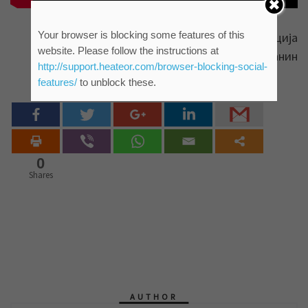
Your browser is blocking some features of this
Служба информисања и пословних комуникација
website. Please follow the instructions at
ЈКП „Водовод и канализација“ Зрењанин
http://support.heateor.com/browser-blocking-social-
features/
to unblock these.
0
Shares
AUTHOR