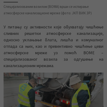
Специјализованим возилом (ВОМА) врши се испирање
атмосферске канализационе мреже (фото: ЈКП ВИК ЗР)
У питању су активности које обухватају чишћење
сливних решетки атмосферске канализације,
односно уклањање блата, лишћа и комуналног
отпада са њих, као и превентивно чишћење цеви
атмосферске мреже уз помоћ ВОМЕ –
специјализованог возила за одгушење на
канализационим мрежама.