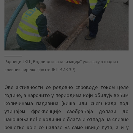
Радници ЈКП „Водовод и канализација“ уклањају отпад из
сливника мреже (фото: ЈКП ВИК ЗР)
Ове активности се редовно спроводе током целе
године, а нарочито у периодима који обилују већим
количинама падавина (киша или снег) када под
утицајем фреквенције саобраћаја долази до
наношења веће количине блата и отпада на сливне
решетке које се налазе уз саме ивице пута, а и у