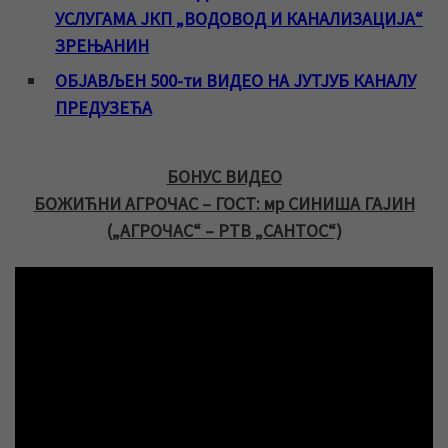
УСЛУГАМА ЈКП „ВОДОВОД И КАНАЛИЗАЦИЈА“
ЗРЕЊАНИН
ОБЈАВЉЕН 500-ти ВИДЕО НА ЈУТЈУБ КАНАЛУ
ПРЕДУЗЕЋА
БОНУС ВИДЕО
БОЖИЋНИ АГРОЧАС – ГОСТ: мр СИНИША ГАЈИН
(„АГРОЧАС“ – РТВ „САНТОС“)