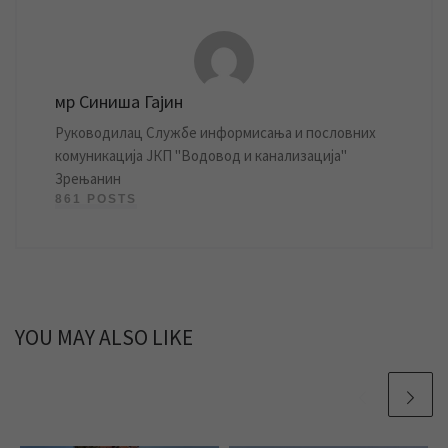
мр Синиша Гајин
Руководилац Службе информисања и пословних
комуникација ЈКП "Водовод и канализација"
Зрењанин
861 POSTS
YOU MAY ALSO LIKE