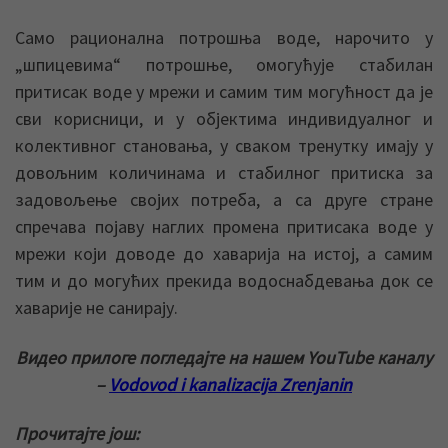
Само рационална потрошња воде, нарочито у
„шпицевима“ потрошње, омогућује стабилан
притисак воде у мрежи и самим тим могућност да је
сви корисници, и у објектима индивидуалног и
колективног становања, у сваком тренутку имају у
довољним количинама и стабилног притиска за
задовољење својих потреба, а са друге стране
спречава појаву наглих промена притисака воде у
мрежи који доводе до хаваријa на истој, а самим
тим и до могућих прекида водоснабдевања док се
хаварије не санирају.
Видео прилоге погледајте на нашем YouTube каналу
–
Vodovod i kanalizacija Zrenjanin
Прочитајте још: