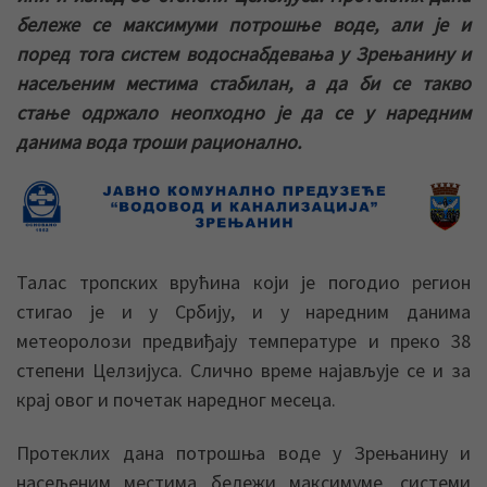
бележе се максимуми потрошње воде, али је и
поред тога систем водоснабдевања у Зрењанину и
насељеним местима стабилан, а да би се такво
стање одржало неопходно је да се у наредним
данима вода троши рационално.
Талас тропских врућина који је погодио регион
стигао је и у Србију, и у наредним данима
метеоролози предвиђају температуре и преко 38
степени Целзијуса. Слично време најављује се и за
крај овог и почетак наредног месеца.
Протеклих дана потрошња воде у Зрењанину и
насељеним местима бележи максимуме, системи