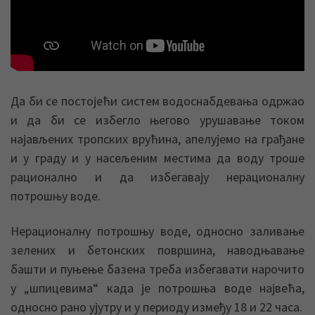
Да би се постојећи систем водоснабдевања одржао
и да би се избегло његово урушавање током
најављених тропских врућина, апелујемо на грађане
и у граду и у насељеним местима да воду троше
рационално и да избегавају нерационалну
потрошњу воде.
Нерационалну потрошњу воде, односно заливање
зелених и бетонских површина, наводњавање
башти и пуњење базена треба избегавати нарочито
у „шпицевима“ када је потрошња воде највећа,
односно рано ујутру и у периоду између 18 и 22 часа.