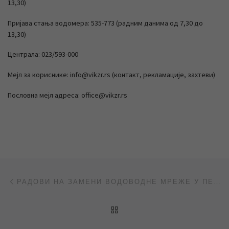
13,30)
Пријава стања водомера: 535-773 (радним данима од 7,30 до
13,30)
Централа: 023/593-000
Мејл за кориснике: info@vikzr.rs (контакт, рекламације, захтеви)
Пословна мејл адреса: office@vikzr.rs
Post navigation
Previous post
РАДОВИ НА ЗАМЕНИ ВОДОВОДНЕ МРЕЖЕ У ПЕТЕФИЈЕВОЈ УЛИЦИ
BACK TO POST LIST
Ne