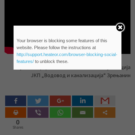
Your browser is blocking some features of this
website. Please follow the instructions at
http://support.heateor.com/browser-blocking-social-
features/
to unblock these.
Служба информисања и пословних комуникација
ЈКП „Водовод и канализација“ Зрењанин
0
Shares