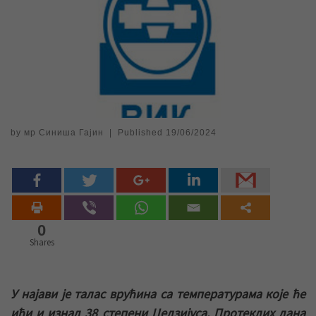
by
мр Синиша Гајин
|
Published
19/06/2024
0
Shares
У најави је талас врућина са температурама које ће
ићи и изнад 38 степени Целзијуса. Протеклих дана