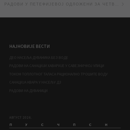
РАДОВИ У ПЕТЕФИЈЕВОЈ ОДЛОЖЕНИ ЗА ЧЕТВРТАК
НАЈНОВИЈЕ ВЕСТИ
ДЕО НАСЕЉА ДУВАНИКА БЕЗ ВОДЕ
РАДОВИ НА САНАЦИЈИ ХАВАРИЈЕ У САВЕЗНИЧКОЈ УЛИЦИ
ТОКОМ ТОПЛОТНОГ ТАЛАСА РАЦИОНАЛНО ТРОШИТЕ ВОДУ
САНАЦИЈА КВАРА У НАСЕЉУ Д3
РАДОВИ НА ДУВАНИЦИ
АВГУСТ 2026.
П
У
С
Ч
П
С
Н