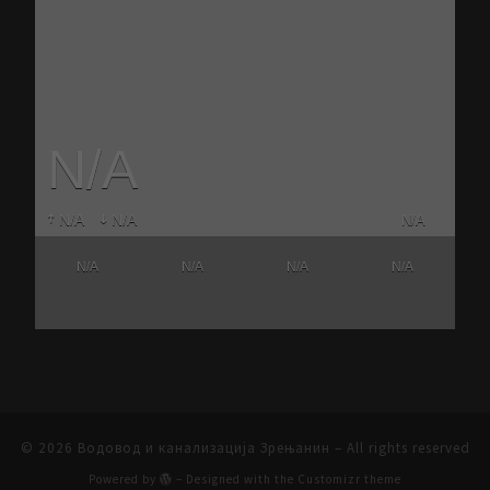
N/A
N/A
N/A
N/A
N/A
N/A
N/A
N/A
© 2026
Водовод и канализација Зрењанин
– All rights reserved
Powered by
– Designed with the
Customizr theme