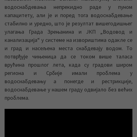
водоснабдевања непрекидно раде у пуном
капацитету, али је и поред тога водоснабдевање
стабилно и уредно, што је резултат вишегодишњег
улагања Града Зрењанина и ЈКП „Водовод и
канализација“ у системе на извориштима одакле се
и град и насељена места снабдевају водом. То
потврђује чињеница да се током више таласа
врућина прошлог лета, када су градови широм
региона и Србије имали проблема у
водоснабдевању а понегде и рестрикције,
водоснабдевање у нашем граду одвијало без већих
проблема.