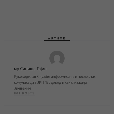
AUTHOR
мр Синиша Гајин
Руководилац Службе информисања и пословних
комуникација ЈКП "Водовод и канализација"
Зрењанин
861 POSTS