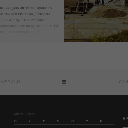
дњих дана интензивиране су
ности око система „Бегејска
, који је од стране Града
нина поверен на одржавање ЈКП
вод и канализација“, […]
BACK TO POST LIST
АМЕРИЦИ
СА
АВГУСТ 2026.
В
П
У
С
Ч
П
С
Н