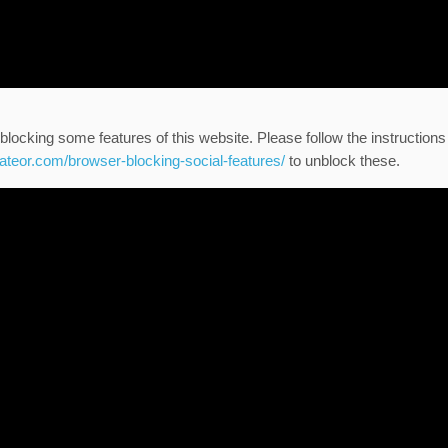
blocking some features of this website. Please follow the instructions
eateor.com/browser-blocking-social-features/
to unblock these.