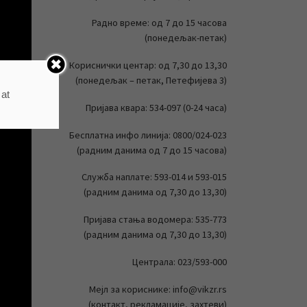
Радно време: од 7 до 15 часова
(понедељак-петак)
Кориснички центар: од 7,30 до 13,30
(понедељак – петак, Петефијева 3)
 at
Пријава квара: 534-097 (0-24 часа)
Бесплатна инфо линија: 0800/024-023
(радним данима од 7 до 15 часова)
Служба наплате: 593-014 и 593-015
(радним данима од 7,30 до 13,30)
Пријава стања водомера: 535-773
(радним данима од 7,30 до 13,30)
Централа: 023/593-000
Мејл за кориснике: info@vikzr.rs
(контакт, рекламације, захтеви)