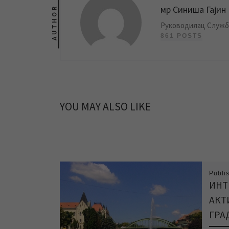
мр Синиша Гајин
AUTHOR
Руководилац Службе
861 POSTS
YOU MAY ALSO LIKE
Publi
ИНТ
АКТ
ГРА