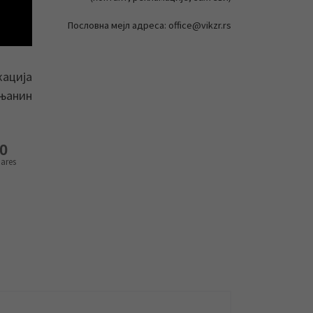
Пословна мејл адреса: office@vikzr.rs
кација
ењанин
0
ares