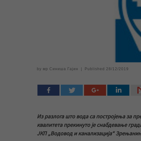
by
мр Синиша Гајин
|
Published
28/12/2019
Из разлога што вода са постројења за п
квалитета прекинуто је снабдевање града
ЈКП „Водовод и канализација“ Зрењанин