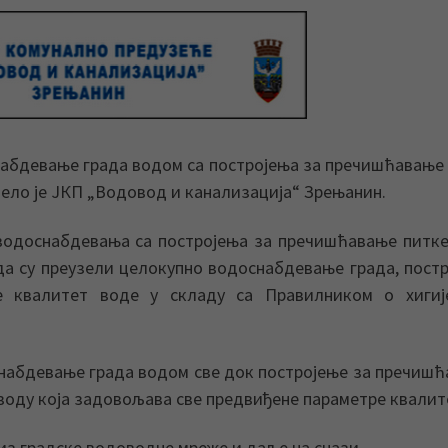
снабдевање града водом са постројења за пречишћавање
ело је ЈКП „Водовод и канализација“ Зрењанин.
водоснабдевања са постројења за пречишћавање питк
да су преузели целокупно водоснабдевање града, пост
е квалитет воде у складу са Правилником о хигије
набдевање града водом све док постројење за пречиш
 воду која задовољава све предвиђене параметре квалит
из градске водоводне мреже и даље на снази.