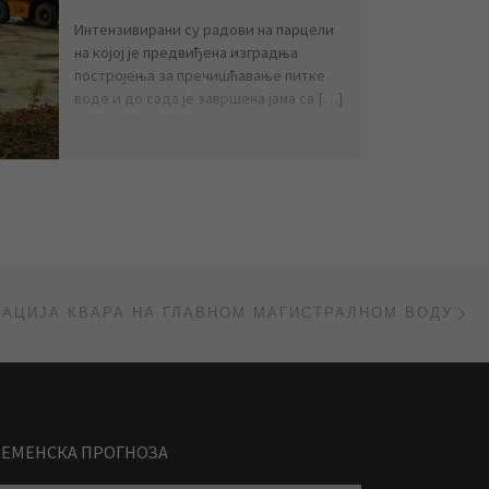
Интензивирани су радови на парцели
на којој је предвиђена изградња
постројења за пречишћавање питке
воде и до сада је завршена јама са […]
Ne
НАЦИЈА КВАРА НА ГЛАВНОМ МАГИСТРАЛНОМ ВОДУ
РЕМЕНСКА ПРОГНОЗА