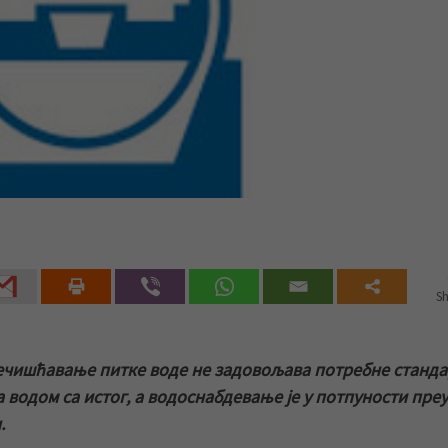
Sh
речишћавање питке воде не задовољава потребне станд
 водом са истог, а водоснабдевање је у потпуности пре
.