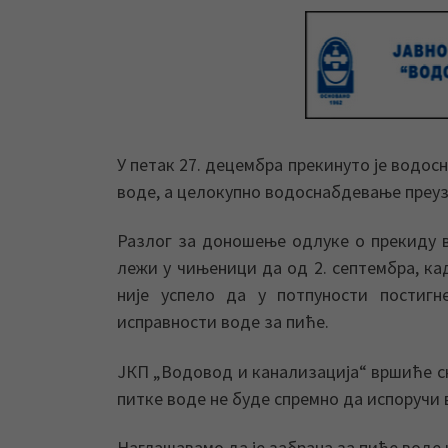
У петак 27. децембра прекинуто је водо
воде, а целокупно водоснабдевање преуз
Разлог за доношење одлуке о прекиду 
лежи у чињеници да од 2. септембра, ка
није успело да у потпуности постигн
исправности воде за пиће.
ЈКП „Водовод и канализација“ вршиће с
питке воде не буде спремно да испоручи
Наглашавамо да је забрана за пиће воде 