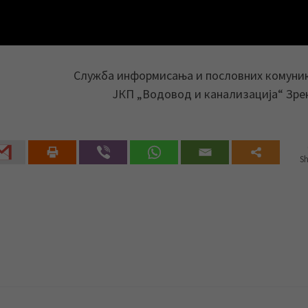
Служба информисања и пословних комуни
ЈКП „Водовод и канализација“ Зр
Sh