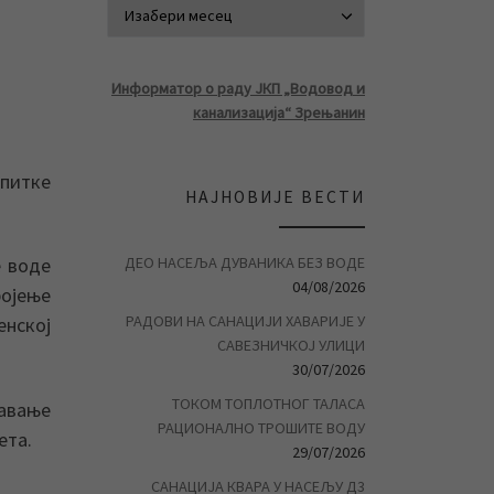
АРХИВА ВЕСТ
Информатор о раду ЈКП „Водовод и
канализација“ Зрењанин
 питке
НАЈНОВИЈЕ ВЕСТИ
ДЕО НАСЕЉА ДУВАНИКА БЕЗ ВОДЕ
е воде
04/08/2026
ројење
РАДОВИ НА САНАЦИЈИ ХАВАРИЈЕ У
нској
САВЕЗНИЧКОЈ УЛИЦИ
30/07/2026
ТОКОМ ТОПЛОТНОГ ТАЛАСА
ћавање
РАЦИОНАЛНО ТРОШИТЕ ВОДУ
ета.
29/07/2026
САНАЦИЈА КВАРА У НАСЕЉУ Д3