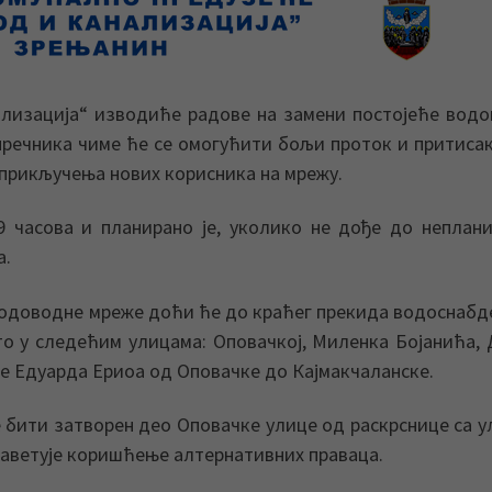
ализација“ изводиће радове на замени постојеће вод
пречника чиме ће се омогућити бољи проток и притиса
 прикључења нових корисника на мрежу.
9 часова и планирано је, уколико не дође до неплан
а.
 водоводне мреже доћи ће до краћег прекида водоснаб
 то у следећим улицама: Оповачкој, Миленка Бојанића,
е Едуарда Ериоа од Оповачке до Кајмакчаланске.
ће бити затворен део Оповачке улице од раскрснице са 
 саветује коришћење алтернативних праваца.