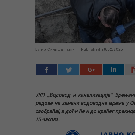
by
мр Синиша Гајин
|
Published
28/02/2025
ЈКП „Водовод и канализација“ Зрењан
радове на замени водоводне мреже у Опо
саобраћај, а доћи ће и до краћег прекид
15 часова.