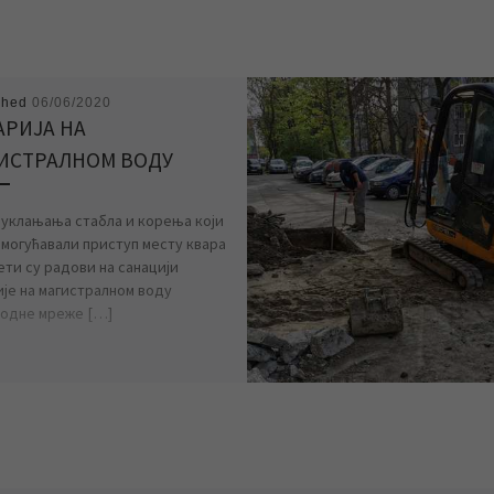
shed
06/06/2020
АРИЈА НА
ИСТРАЛНОМ ВОДУ
 уклањања стабла и корења који
емогућавали приступ месту квара
ети су радови на санацији
ије на магистралном воду
одне мреже […]