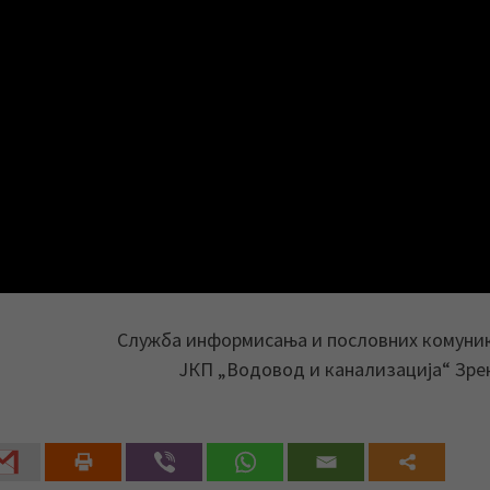
Служба информисања и пословних комуни
ЈКП „Водовод и канализација“ Зр