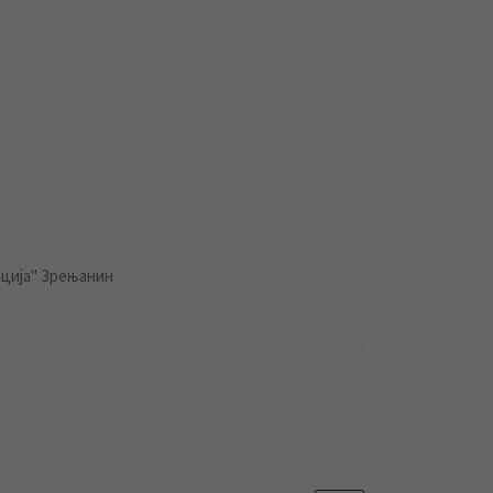
ција" Зрењанин