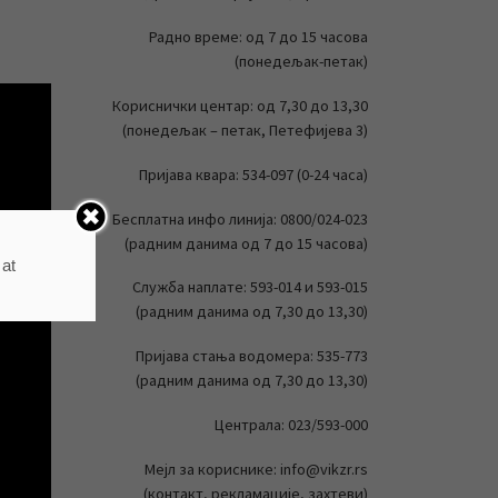
Радно време: од 7 до 15 часова
(понедељак-петак)
Кориснички центар: од 7,30 до 13,30
(понедељак – петак, Петефијева 3)
Пријава квара: 534-097 (0-24 часа)
Бесплатна инфо линија: 0800/024-023
(радним данима од 7 до 15 часова)
 at
Служба наплате: 593-014 и 593-015
(радним данима од 7,30 до 13,30)
Пријава стања водомера: 535-773
(радним данима од 7,30 до 13,30)
Централа: 023/593-000
Мејл за кориснике: info@vikzr.rs
(контакт, рекламације, захтеви)