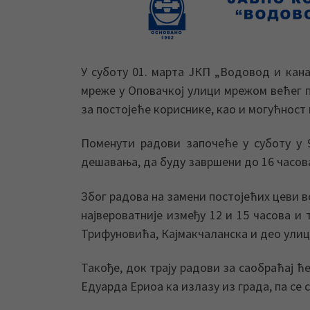
У суботу 01. марта ЈКП „Водовод и кан
мреже у Оповачкој улици мрежом већег 
за постојеће кориснике, као и могућност
Поменути радови започеће у суботу у 
дешавања, да буду завршени до 16 часов
Због радова на замени постојећих цеви
највероватније између 12 и 15 часова и
Трифуновића, Кајмакчаланска и део улиц
Такође, док трају радови за саобраћај 
Едуарда Ериоа ка излазу из града, па се