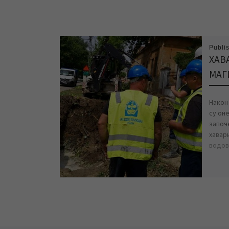
Publi
ХАВ
МАГ
Након
су он
започ
хавар
водов