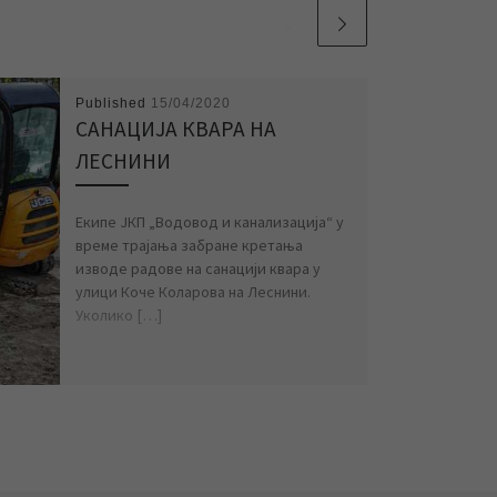
Published
15/04/2020
САНАЦИЈА КВАРА НА
ЛЕСНИНИ
Екипе ЈКП „Водовод и канализација“ у
време трајања забране кретања
изводе радове на санацији квара у
улици Коче Коларова на Леснини.
Уколико […]