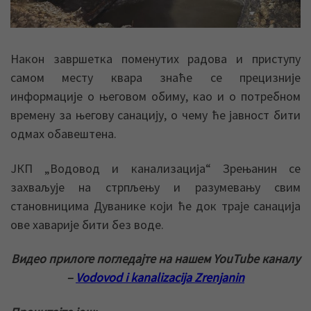
Након завршетка поменутих радова и приступу
самом месту квара знаће се прецизније
информације о његовом обиму, као и о потребном
времену за његову санацију, о чему ће јавност бити
одмах обавештена.
ЈКП „Водовод и канализација“ Зрењанин се
захваљује на стрпљењу и разумевању свим
становницима Дуванике који ће док траје санација
ове хаварије бити без воде.
Видео прилоге погледајте на нашем YouTube каналу
–
Vodovod i kanalizacija Zrenjanin