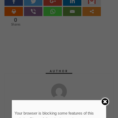
0
Shares
AUTHOR
мр Синиша Гајин
Руководилац Службе информисања и пословних
Your browser is blocking some features of this
комуникација ЈКП "Водовод и канализација"