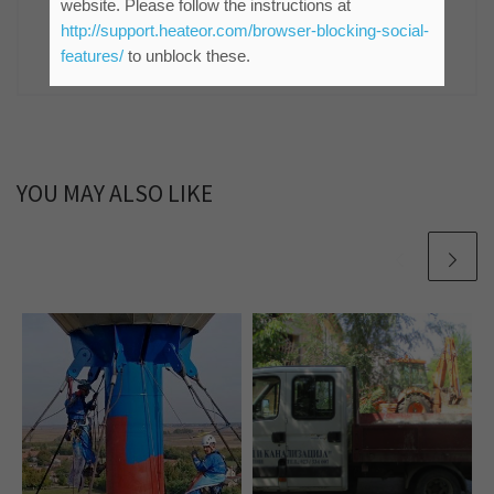
website. Please follow the instructions at
Зрењанин
http://support.heateor.com/browser-blocking-social-
861 POSTS
features/
to unblock these.
YOU MAY ALSO LIKE