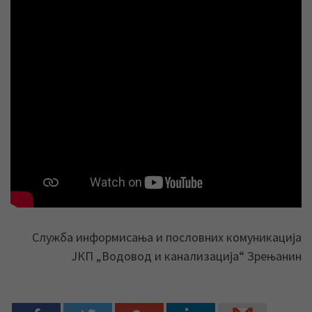
Служба информисања и пословних комуникација
ЈКП „Водовод и канализација“ Зрењанин