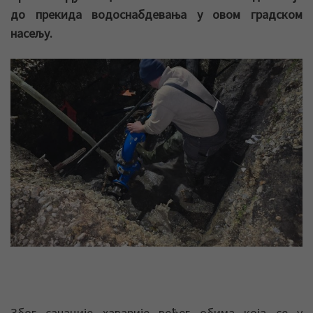
до прекида водоснабдевања у овом градском
насељу.
Због санације хаварије већег обима која се у