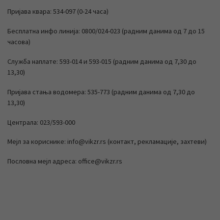
Пријава квара: 534-097 (0-24 часа)
Бесплатна инфо линија: 0800/024-023 (радним данима од 7 до 15
часова)
Служба наплате: 593-014 и 593-015 (радним данима од 7,30 до
13,30)
Пријава стања водомера: 535-773 (радним данима од 7,30 до
13,30)
Централа: 023/593-000
Мејл за кориснике: info@vikzr.rs (контакт, рекламације, захтеви)
Пословна мејл адреса: office@vikzr.rs