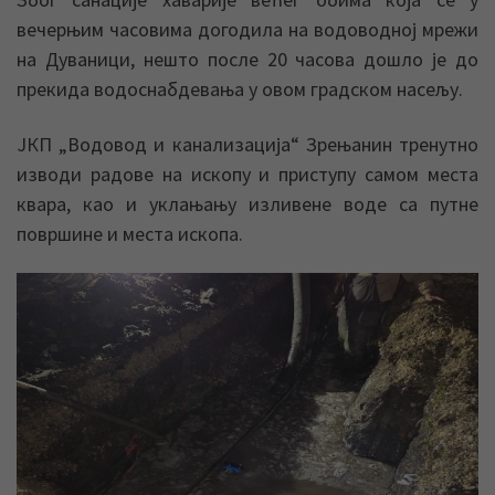
вечерњим часовима догодила на водоводној мрежи
на Дуваници, нешто после 20 часова дошло је до
прекида водоснабдевања у овом градском насељу.
ЈКП „Водовод и канализација“ Зрењанин тренутно
изводи радове на ископу и приступу самом места
квара, као и уклањању изливене воде са путне
површине и места ископа.