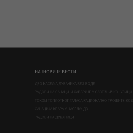
НАЈНОВИЈЕ ВЕСТИ
ДЕО НАСЕЉА ДУВАНИКА БЕЗ ВОДЕ
РАДОВИ НА САНАЦИЈИ ХАВАРИЈЕ У САВЕЗНИЧКОЈ УЛИЦИ
ТОКОМ ТОПЛОТНОГ ТАЛАСА РАЦИОНАЛНО ТРОШИТЕ ВО
САНАЦИЈА КВАРА У НАСЕЉУ Д3
РАДОВИ НА ДУВАНИЦИ