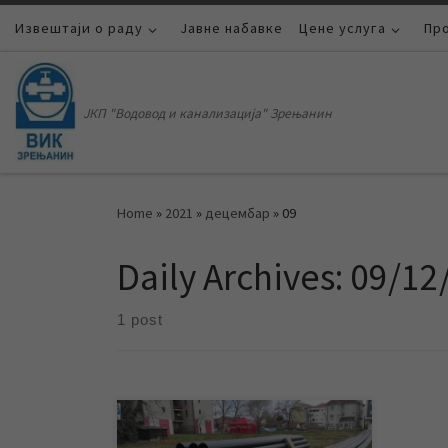
Извештаји о раду
Skip to content
Јавне набавке
Цене услуга
Пр
ЈКП "Водовод и канализација" Зрењанин
Home
»
2021
»
децембар
»
09
Daily Archives:
09/12
1 post
У оквиру прве фазе