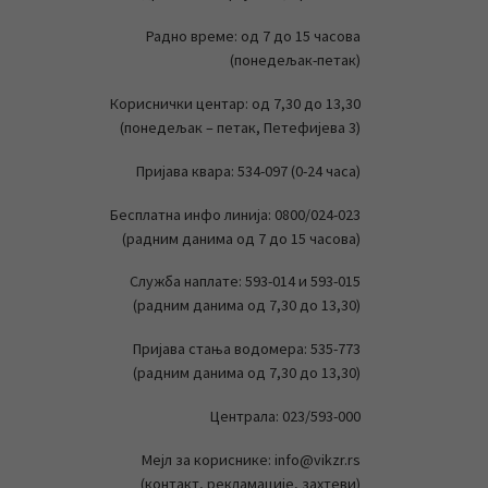
Радно време: од 7 до 15 часова
(понедељак-петак)
Кориснички центар: од 7,30 до 13,30
(понедељак – петак, Петефијева 3)
Пријава квара: 534-097 (0-24 часа)
Бесплатна инфо линија: 0800/024-023
(радним данима од 7 до 15 часова)
Служба наплате: 593-014 и 593-015
(радним данима од 7,30 до 13,30)
Пријава стања водомера: 535-773
(радним данима од 7,30 до 13,30)
Централа: 023/593-000
Мејл за кориснике: info@vikzr.rs
(контакт, рекламације, захтеви)