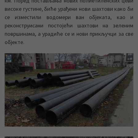
км. Поред постављања нових полиетиленских цеви
високе густине, биће урађени нови шахтови како би
се изместили водомери ван објеката, као и
реконструисани постојећи шахтови на зеленим
површинама, а урадиће се и нови прикључци за све
објекте.