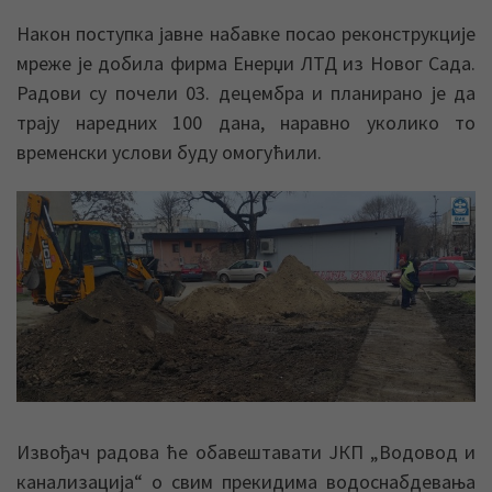
Након поступка јавне набавке посао реконструкције
мреже је добила фирма Енерџи ЛТД из Новог Сада.
Радови су почели 03. децембра и планирано је да
трају наредних 100 дана, наравно уколико то
временски услови буду омогућили.
Извођач радова ће обавештавати ЈКП „Водовод и
канализација“ о свим прекидима водоснабдевања