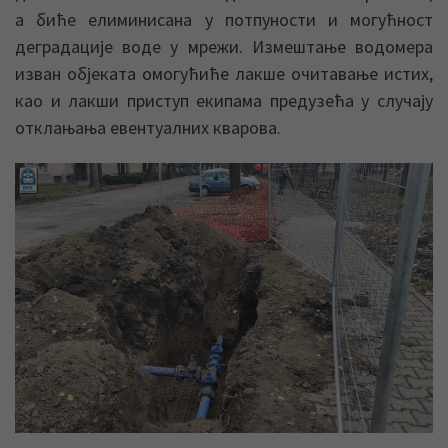
а биће елиминисана у потпуности и могућност
деградације воде у мрежи. Измештање водомера
изван објеката омогућиће лакше очитавање истих,
као и лакши приступ екипама предузећа у случају
отклањања евентуалних кварова.