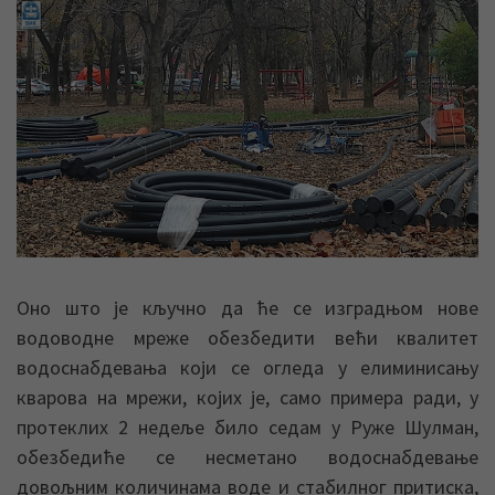
Оно што је кључно да ће се изградњом нове
водоводне мреже обезбедити већи квалитет
водоснабдевања који се огледа у елиминисању
кварова на мрежи, којих је, само примера ради, у
протеклих 2 недеље било седам у Руже Шулман,
обезбедиће се несметано водоснабдевање
довољним количинама воде и стабилног притиска,