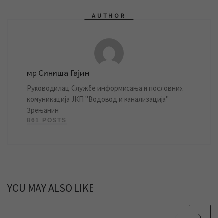
AUTHOR
мр Синиша Гајин
Руководилац Службе информисања и пословних
комуникација ЈКП "Водовод и канализација"
Зрењанин
861 POSTS
YOU MAY ALSO LIKE