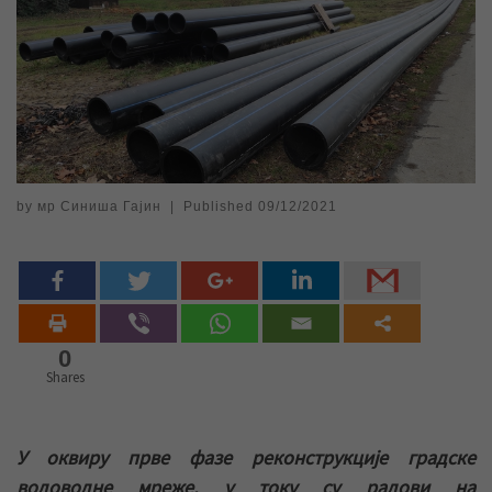
by
мр Синиша Гајин
|
Published
09/12/2021
0
Shares
У оквиру прве фазе реконструкције градске
водоводне мреже, у току су радови на