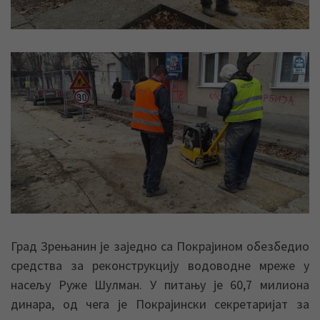
Град Зрењанин је заједно са Покрајином обезбедио
средства за реконструкцију водоводне мреже у
насељу Руже Шулман. У питању је 60,7 милиона
динара, од чега је Покрајински секретаријат за