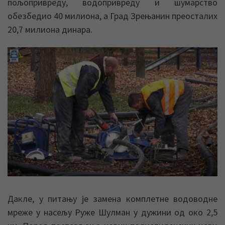
пољопривреду, водопривреду и шумарство
обезбедио 40 милиона, а Град Зрењанин преосталих
20,7 милиона динара.
Дакле, у питању је замена комплетне водоводне
мреже у насељу Руже Шулман у дужини од око 2,5