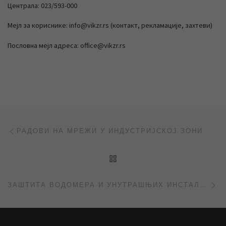
Централа: 023/593-000
Мејл за кориснике: info@vikzr.rs (контакт, рекламације, захтеви)
Пословна мејл адреса: office@vikzr.rs
Post navigation
Previous post
РАДОВИ НА МРЕЖИ У ИНДУСТРИЈСКОЈ ЗОНИ
BACK TO POST LIST
Ne
ЗАШТИТА ВОДОМЕРА И УНУТРАШЊИХ ИНСТАЛАЦИЈА ЗИМИ