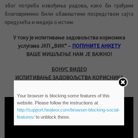
због потреба извођења радова, како би грађани
благовремено били обавештени посредством сајта
предузећа и медија о истим.
У току је испитивање задовољства корисника
услугама ЈКП „ВИК“ –
ПОПУНИТЕ АНКЕТУ
ВАШЕ МИШЉЕЊЕ НАМ ЈЕ ВАЖНО!
БОНУС ВИДЕО
ИСПИТИВАЊЕ ЗАДОВОЉСТВА КОРИСНИКА
УСЛУГАМА ЈКП „ВИК“ (РТВ „САНТОС“)
Your browser is blocking some features of this
website. Please follow the instructions at
http://support.heateor.com/browser-blocking-social-
features/
to unblock these.