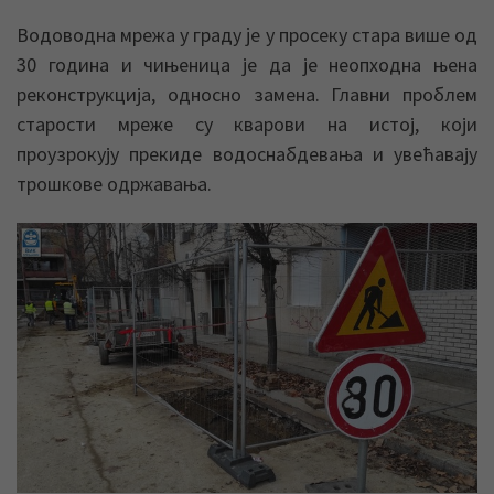
Водоводна мрежа у граду je у просеку стара више од
30 година и чињеница је да је неопходна њена
реконструкција, односно замена. Главни проблем
старости мреже су кварови на истој, који
проузрокују прекиде водоснабдевања и увећавају
трошкове одржавања.