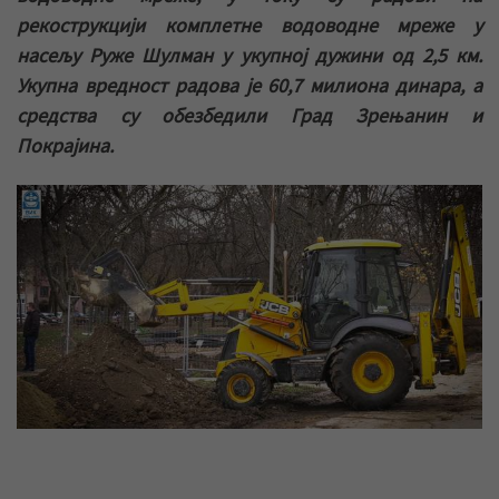
рекострукцији комплетне водоводне мреже у
насељу Руже Шулман у укупној дужини од 2,5 км.
Укупна вредност радова је 60,7 милиона динара, а
средства су обезбедили Град Зрењанин и
Покрајина.