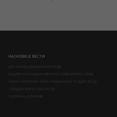
НАЈНОВИЈЕ ВЕСТИ
ДЕО НАСЕЉА ДУВАНИКА БЕЗ ВОДЕ
РАДОВИ НА САНАЦИЈИ ХАВАРИЈЕ У САВЕЗНИЧКОЈ УЛИЦИ
ТОКОМ ТОПЛОТНОГ ТАЛАСА РАЦИОНАЛНО ТРОШИТЕ ВОДУ
САНАЦИЈА КВАРА У НАСЕЉУ Д3
РАДОВИ НА ДУВАНИЦИ