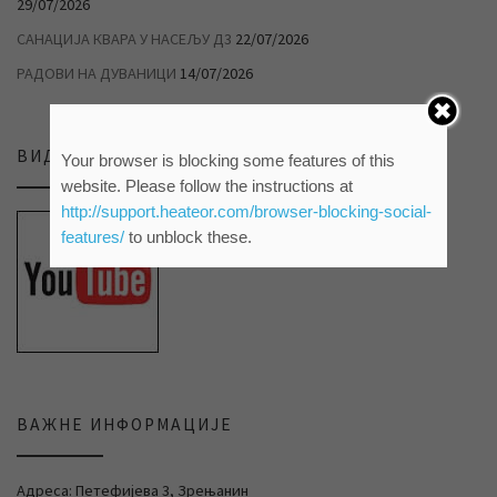
29/07/2026
САНАЦИЈА КВАРА У НАСЕЉУ Д3
22/07/2026
РАДОВИ НА ДУВАНИЦИ
14/07/2026
ВИДЕО ПРИЛОЗИ НА НАШЕМ ЈУТЈУБ КАНАЛУ
Your browser is blocking some features of this
website. Please follow the instructions at
http://support.heateor.com/browser-blocking-social-
features/
to unblock these.
ВАЖНЕ ИНФОРМАЦИЈЕ
Адреса: Петефијева 3, Зрењанин