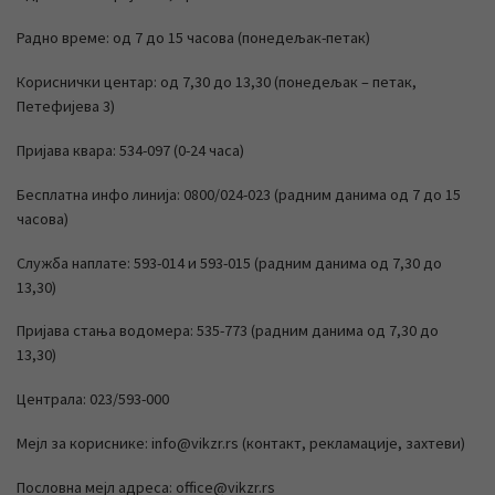
Радно време: од 7 до 15 часова (понедељак-петак)
Кориснички центар: од 7,30 до 13,30 (понедељак – петак,
Петефијева 3)
Пријава квара: 534-097 (0-24 часа)
Бесплатна инфо линија: 0800/024-023 (радним данима од 7 до 15
часова)
Служба наплате: 593-014 и 593-015 (радним данима од 7,30 до
13,30)
Пријава стања водомера: 535-773 (радним данима од 7,30 до
13,30)
Централа: 023/593-000
Мејл за кориснике: info@vikzr.rs (контакт, рекламације, захтеви)
Пословна мејл адреса: office@vikzr.rs