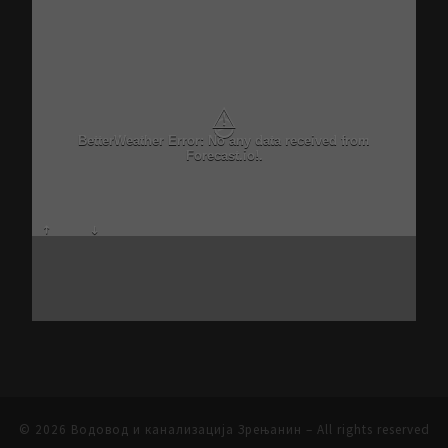
⚠
BetterWeather Error: No any data received from
Forecast.io!.
© 2026
Водовод и канализација Зрењанин
– All rights reserved