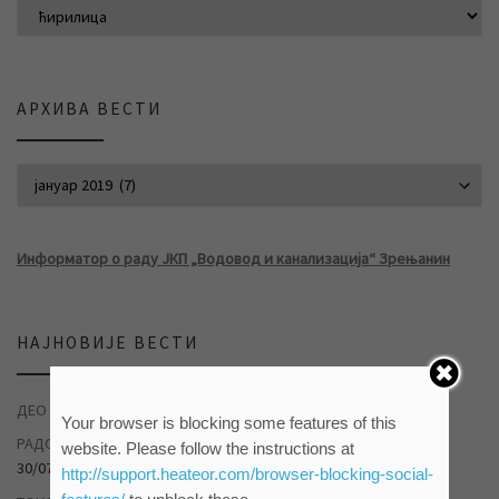
АРХИВА ВЕСТИ
АРХИВА ВЕСТИ
Информатор о раду ЈКП „Водовод и канализација“ Зрењанин
НАЈНОВИЈЕ ВЕСТИ
ДЕО НАСЕЉА ДУВАНИКА БЕЗ ВОДЕ
04/08/2026
Your browser is blocking some features of this
РАДОВИ НА САНАЦИЈИ ХАВАРИЈЕ У САВЕЗНИЧКОЈ УЛИЦИ
website. Please follow the instructions at
30/07/2026
http://support.heateor.com/browser-blocking-social-