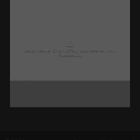
⚠
BetterWeather Error: No any data received from
Forecast.io!.