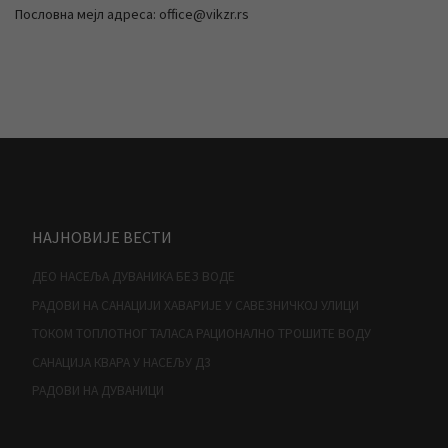
Пословна мејл адреса: office@vikzr.rs
НАЈНОВИЈЕ ВЕСТИ
ДЕО НАСЕЉА ДУВАНИКА БЕЗ ВОДЕ
РАДОВИ НА САНАЦИЈИ ХАВАРИЈЕ У САВЕЗНИЧКОЈ УЛИЦИ
ТОКОМ ТОПЛОТНОГ ТАЛАСА РАЦИОНАЛНО ТРОШИТЕ ВОДУ
САНАЦИЈА КВАРА У НАСЕЉУ Д3
РАДОВИ НА ДУВАНИЦИ