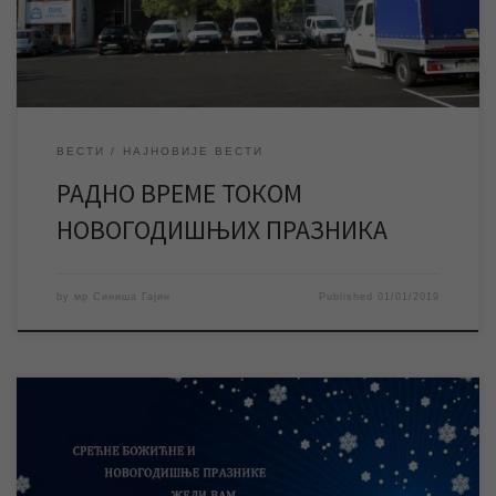
неће радити у уторак 01. и среду 02. јанура. Од четвртка […]
ВЕСТИ
НАЈНОВИЈЕ ВЕСТИ
РАДНО ВРЕМЕ ТОКОМ
НОВОГОДИШЊИХ ПРАЗНИКА
by
мр Синиша Гајин
Published
01/01/2019