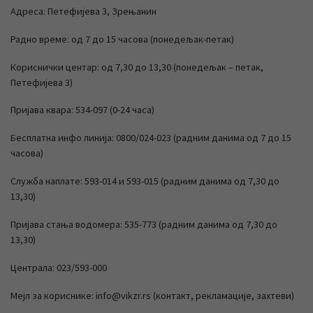
Адреса: Петефијева 3, Зрењанин
Радно време: од 7 до 15 часова (понедељак-петак)
Кориснички центар: од 7,30 до 13,30 (понедељак – петак,
Петефијева 3)
Пријава квара: 534-097 (0-24 часа)
Бесплатна инфо линија: 0800/024-023 (радним данима од 7 до 15
часова)
Служба наплате: 593-014 и 593-015 (радним данима од 7,30 до
13,30)
Пријава стања водомера: 535-773 (радним данима од 7,30 до
13,30)
Централа: 023/593-000
Мејл за кориснике: info@vikzr.rs (контакт, рекламације, захтеви)