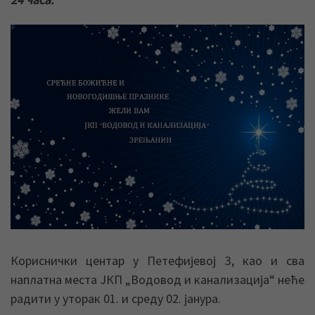
Кориснички центар у Петефијевој 3, као и сва
наплатна места ЈКП „Водовод и канализација“ неће
радити у уторак 01. и среду 02. јанура.