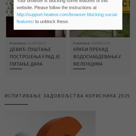
Your browser is blocking some features of this
website. Please follow the instructions at
http://support.heateor.com/browser-blocking-social-
features/
to unblock these.
Published
11/05/2017
Published
13/08/2019
ДЕВИЋ: ПУШТАЊЕ
КРАЋИ ПРЕКИД
ПОСТРОЈЕЊА У РАД ЈЕ
ВОДОСНАБДЕВАЊА У
ПИТАЊЕ ДАНА
МЕЛЕНЦИМА
ИСПИТИВАЊЕ ЗАДОВОЉСТВА КОРИСНИКА 2025