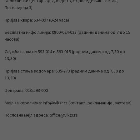
Кориснички центар: од 7,30 до 13,30 (понедељак – петак,
Петефијева 3)
Пријава квара: 534-097 (0-24 часа)
Бесплатна инфо линија: 0800/024-023 (радним данима од 7 до 15
часова)
Служба наплате: 593-014 и 593-015 (радним данима од 7,30 до
13,30)
Пријава стања водомера: 535-773 (радним данима од 7,30 до
13,30)
Централа: 023/593-000
Мејл за кориснике: info@vikzr.rs (контакт, рекламације, захтеви)
Пословна мејл адреса: office@vikzr.rs