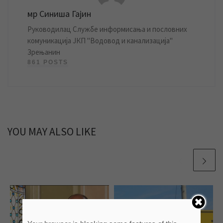
мр Синиша Гајин
Руководилац Службе информисања и пословних
комуникација ЈКП "Водовод и канализација"
Зрењанин
861 POSTS
YOU MAY ALSO LIKE