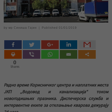
by
мр Синиша Гајин
|
Published
01/01/2019
0
Shares
Радно време Корисничког центра и наплатних места
ЈКП „Водовод и канализација“ током
новогодишњих празника. Диспечерска служба и
интервентне екипе за отклањање кварова дежурају
24 часа.