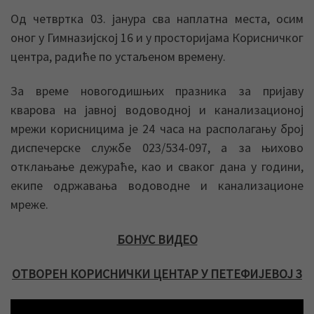
Од четвртка 03. јанура сва наплатна места, осим
оног у Гимназијској 16 и у просторијама Корисничког
центра, радиће по устаљеном времену.
За време новогодишњих празника за пријаву
кварова на јавној водоводној и канализационој
мрежи корисницима је 24 часа на располагању број
диспечерске службе 023/534-097, а за њихово
отклањање дежураће, као и сваког дана у години,
екипе одржавања водоводне и канализационе
мреже.
БОНУС ВИДЕО
ОТВОРЕН КОРИСНИЧКИ ЦЕНТАР У ПЕТЕФИЈЕВОЈ 3