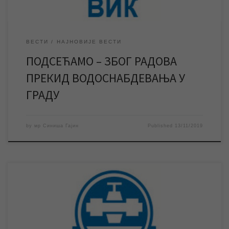
ВЕСТИ
НАЈНОВИЈЕ ВЕСТИ
ПОДСЕЋАМО – ЗБОГ РАДОВА
ПРЕКИД ВОДОСНАБДЕВАЊА У
ГРАДУ
by
мр Синиша Гајин
Published
13/11/2019
У четвртак ће, због радова на трафостаницама које напајају
бунарске пумпе на изворишту, доћи до прекида
водоснабдевања на територији целог града. Планирани