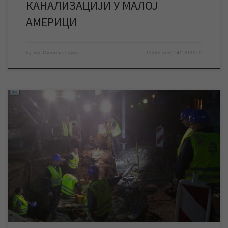
КАНАЛИЗАЦИЈИ У МАЛОЈ
АМЕРИЦИ
by
мр Синиша Гајин
Published
14/12/2019
У ноћи између среде и четвртка ЈКП „Водовод и канализација“
Зрењанин изводиће неопходне радове на магистралном воду
водоводне мреже, због чега ће на 2 сата доћи до прекида
водоснабдевања на територији целог града. У ноћи између
среде и четвртка ЈКП „Водовод и канализација“ Зрењанин
изводиће неопходне радове на магистралном […]