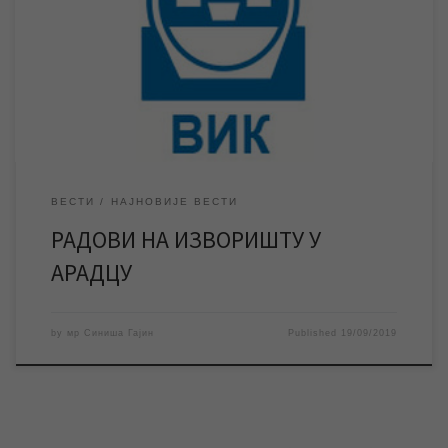
Након завршетка радова уследиће нормализација
водоснабдевања. У петак 20. септембра ЈКП „Водовод и
канализација“ Зрењанин изводиће радове на редовном
одржавању изворишта у насељеном месту Арадац. Радови на
изворишту у […]
ВЕСТИ
НАЈНОВИЈЕ ВЕСТИ
РАДОВИ НА ИЗВОРИШТУ У
АРАДЦУ
by
мр Синиша Гајин
Published
19/09/2019