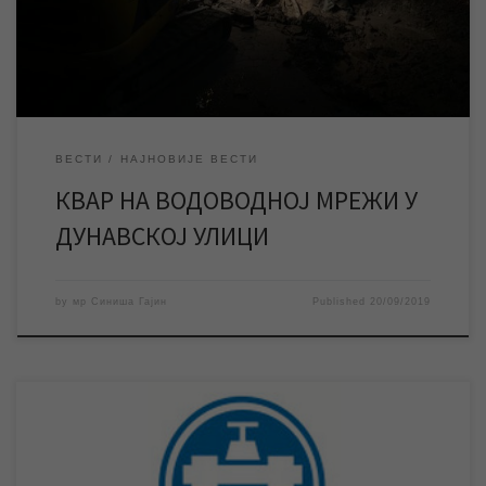
„Водовод и канализација“ Зрењанин се захваљује
становницима Дунавске и […]
ВЕСТИ
НАЈНОВИЈЕ ВЕСТИ
КВАР НА ВОДОВОДНОЈ МРЕЖИ У
ДУНАВСКОЈ УЛИЦИ
by
мр Синиша Гајин
Published
20/09/2019
У петак ће се изводити радови на изворишту у Арадцу, због
чега ће ово насељено место више часова бити без воде.