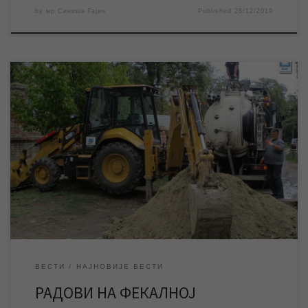
by
мр Синиша Гајин
Published
28/12/2019
У понедељак 16. децембра почињу радови на фекалној
канализацији у градском насељу Мала Америка, који обухватају
замену 200 метара канализационих цеви и изградњу шест
нових шахтова. Током извођења радова доћи ће до промене
режима саобраћаја. У понедељак 16. децембра почињу
радови на фекалној канализацији у улицама Ђорђа
Стратимировића и Стевице […]
ВЕСТИ
НАЈНОВИЈЕ ВЕСТИ
РАДОВИ НА ФЕКАЛНОЈ