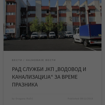
У понедељак неће радити шалтери у згради предузећа и
наплатна места у граду. За време празника дежурне су
диспечарска служба и екипе за интервенције на јавним
мрежама. За време предстојећег државног празника “Дан
примирја у Првом светском рату“, у понедељак 11.11.2019.
године, неће радити шалтери у згради ЈКП „Водовод и […]
ВЕСТИ
НАЈНОВИЈЕ ВЕСТИ
РАД СЛУЖБИ ЈКП „ВОДОВОД И
КАНАЛИЗАЦИЈА“ ЗА ВРЕМЕ
ПРАЗНИКА
by
Dragana Rašić
Published
08/11/2019