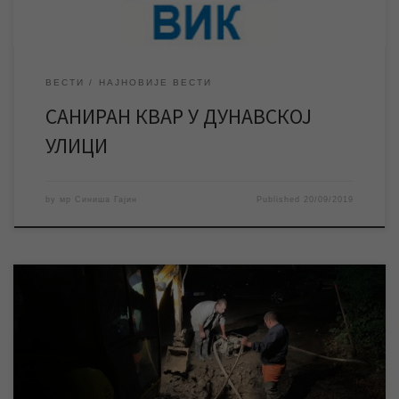
ВЕСТИ
НАЈНОВИЈЕ ВЕСТИ
САНИРАН КВАР У ДУНАВСКОЈ
УЛИЦИ
by
мр Синиша Гајин
Published
20/09/2019
Квар на водоводној мрежи у Дунавској улици у Зрењанину
проузроковао је прекид водоснабдевања у поменутој и
околним улицама. Екипе ЈКП „Водовод и канализација“ су
одмах након пријаве квара изашле на терен и уз употребу
механизације отпочеле радове на његовој санацији. ЈКП