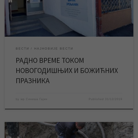
корисницима на располагању број диспечарске службе
023/534-097. Кориснички центар у Петефијевој 3, као и сва
наплатна […]
ВЕСТИ
НАЈНОВИЈЕ ВЕСТИ
РАДНО ВРЕМЕ ТОКОМ
НОВОГОДИШЊИХ И БОЖИЋНИХ
ПРАЗНИКА
by
мр Синиша Гајин
Published
31/12/2019