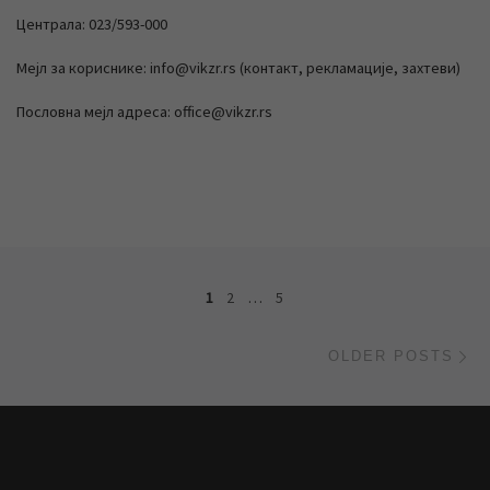
Централа: 023/593-000
Мејл за кориснике: info@vikzr.rs (контакт, рекламације, захтеви)
Пословна мејл адреса: office@vikzr.rs
Posts navigation
1
2
…
5
Ol
OLDER POSTS