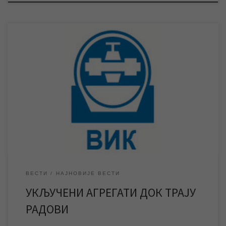
Створени су услови да се укључе агрегати, па је
водоснабдевање нормализовано на територији целог града.
Радови на санацији високонапонског кабла и даље трају, а по
завршетку истих доћи ће до прекида водоснабдевања да би се
поново прешло на снабдевање бунарских пумпи са
трафостанице. Пошто су створени неопходни услови ЈКП
„Водовод […]
ВЕСТИ
НАЈНОВИЈЕ ВЕСТИ
УКЉУЧЕНИ АГРЕГАТИ ДОК ТРАЈУ
РАДОВИ