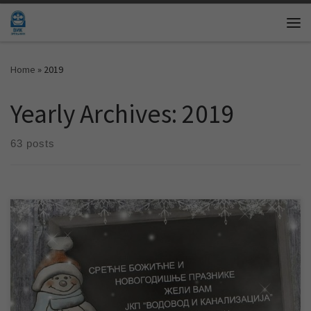
Skip to content
Me
Home
»
2019
Yearly Archives:
2019
63 posts
СРЕЋНА НОВА 2020. ГОДИНА! Служба информисања и
пословних комуникација ЈКП „Водовод и канализација“
Зрењанин