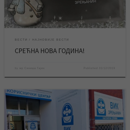
ВЕСТИ
НАЈНОВИЈЕ ВЕСТИ
СРЕЋНА НОВА ГОДИНА!
by
мр Синиша Гајин
Published
31/12/2019
Током новогодишњих и божићних празника неће радити
Кориснички центар у Петефијевој 3, као ни наплатна места
ЈКП „Водовод и канализација“ у граду. За пријаву кварова на
јавној водоводној и канализационој мрежи 24 часа је