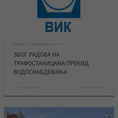
прекиди су у времену од 8,30 до 11,30 часова и од 13 до 14
часова. У четвртак, 14. новембра, Електродистрибуција
Зрењанин и ЈКП „Водовод и канализација“ Зрењанин вршиће
[…]
ВЕСТИ
НАЈНОВИЈЕ ВЕСТИ
ЗБОГ РАДОВА НА
ТРАФОСТАНИЦАМА ПРЕКИД
ВОДОСНАБДЕВАЊА
by
мр Синиша Гајин
Published
12/11/2019