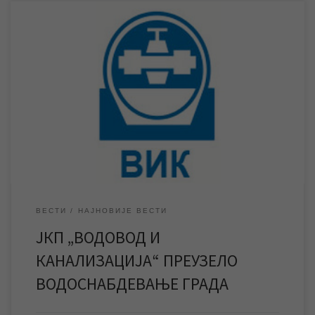
Из разлога што вода са постројења за пречишћавање питке
воде не задовољава потребне стандарде квалитета
прекинуто је снабдевање града водом са истог, а
водоснабдевање је у потпуности преузело ЈКП „Водовод и
канализација“ Зрењанин. У петак 27. децембра прекинуто је
водоснабдевање града водом са постројења за
пречишћавање питке воде, а целокупно […]
ВЕСТИ
НАЈНОВИЈЕ ВЕСТИ
ЈКП „ВОДОВОД И
КАНАЛИЗАЦИЈА“ ПРЕУЗЕЛО
ВОДОСНАБДЕВАЊЕ ГРАДА