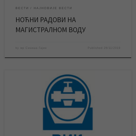
ВЕСТИ
НАЈНОВИЈЕ ВЕСТИ
НОЋНИ РАДОВИ НА
МАГИСТРАЛНОМ ВОДУ
by
мр Синиша Гајин
Published
26/11/2019
У четвртак ће, због радова на трафостаницама које напајају
бунарске пумпе на изворишту, доћи до прекида
водоснабдевања на територији целог града. Планирани
прекиди су у времену од 8,30 до 11,30 часова и од 13 до 14
часова. Више информација у прилогу КТВ телевизије: У
четвртак, 14. новембра, Електродистрибуција Зрењанин и
[…]