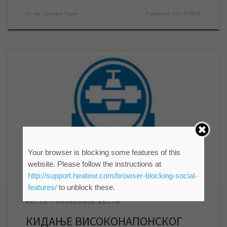
by
мр Синиша Гајин
Published
09/10/2019
У току извођења радова на изградњи обилазнице извођач
радова је у близини кружног тока на Михајловачком путу
покидаo подземни високонапонски кабл који снабдева
бунарске пумпе на изворишту електричном енергијом
неопходном за њихов рад. Из тог разлога дошло је до прекида
водоснабдевања на територији целог града, и оно ће
потрајати док […]
Your browser is blocking some features of this
website. Please follow the instructions at
http://support.heateor.com/browser-blocking-social-
features/
to unblock these.
ВЕСТИ
НАЈНОВИЈЕ ВЕСТИ
КИДАЊЕ ВИСОКОНАПОНСКОГ