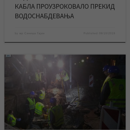
КАБЛА ПРОУЗРОКОВАЛО ПРЕКИД
ВОДОСНАБДЕВАЊА
by
мр Синиша Гајин
Published
09/10/2019
Прекид водоснабдевања на територији целог града догодио
се, због квара на мрежи, око 1 час после поноћи. Брзом
интервенцијом дежурне екипе ЈКП „Водовод и канализација“
водоснабдевање је ноћас око 3 часа нормализовано. Око 1
сат после поноћи догодио се квар на водоводној мрежи у
улици Михајловачки друм због којег је […]