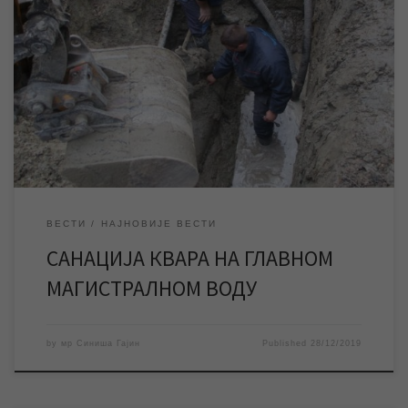
У току је санација квара на главном магистралном воду градске
водоводне мреже у улици Цара Душана. Уколико не дође до
непредвиђених ситуација, предвиђања су да ће квар бити
саниран у наредна 3 сата. Екипе ЈКП „Водовод и канализација“
Зрењанин ангажоване су на санацији квара на главном
магистралном воду градске водоводне […]
ВЕСТИ
НАЈНОВИЈЕ ВЕСТИ
САНАЦИЈА КВАРА НА ГЛАВНОМ
МАГИСТРАЛНОМ ВОДУ
by
мр Синиша Гајин
Published
28/12/2019