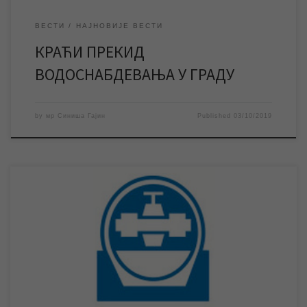
ВЕСТИ
НАЈНОВИЈЕ ВЕСТИ
КРАЋИ ПРЕКИД
ВОДОСНАБДЕВАЊА У ГРАДУ
by
мр Синиша Гајин
Published
03/10/2019
Успешно саниран квар у Дунавској улици, водоснабдевање
поменуте и околних улица нормализовано. Нешто пре 21 час
радници ЈКП „Водовод и канализација“ успешно су завршили
санацију квара на јавној водоводној мрежи у Дунавској улици у
Зрењанину. Вода је одмах пуштена у мрежу и врло брзо је
дошло до нормализације водоснабдевања у […]