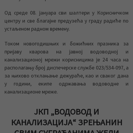
Од среде 08. јануара сви шалтери у Корисничком
центру и све благајне предузећа у граду радиће по
устаљеном радном времену.
Током новогодишњих и божићних празника за
пријаву кварова на јавној водоводној и
канализационој мрежи корисницима је 24 часа на
располагању број диспечерске службе 023/534-097, а
за њихово отклањање дежураће, као и сваког дана
у години, екипе одржавања водоводне и
канализационе мреже.
ЈКП „ВОДОВОД И
КАНАЛИЗАЦИЈА“ ЗРЕЊАНИН
СВИМ СУГРАЂАНИМА ЖЕЛИ