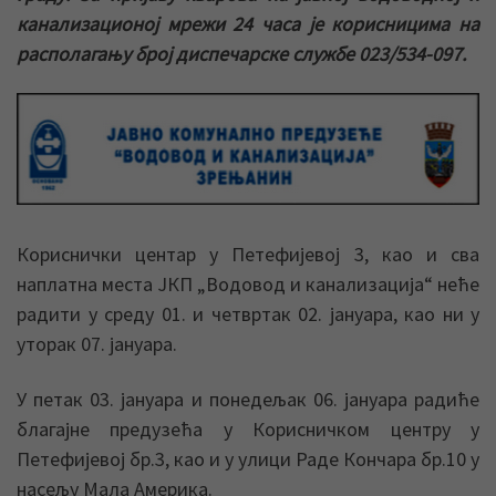
канализационој мрежи 24 часа је корисницима на
располагању број диспечарске службе 023/534-097.
Кориснички центар у Петефијевој 3, као и сва
наплатна места ЈКП „Водовод и канализација“ неће
радити у среду 01. и четвртак 02. јануaра, као ни у
уторак 07. јануара.
У петак 03. јануара и понедељак 06. јануара радиће
благајне предузећа у Корисничком центру у
Петефијевој бр.3, као и у улици Раде Кончара бр.10 у
насељу Мала Америка.