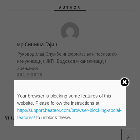
AUTHOR
мр Синиша Гајин
Руководилац Службе информисања и пословних
комуникација ЈКП "Водовод и канализација"
Зрењанин
861 POSTS
Your browser is blocking some features of this
website. Please follow the instructions at
http://support.heateor.com/browser-blocking-social-
YOU MAY ALSO LIKE
features/
to unblock these.