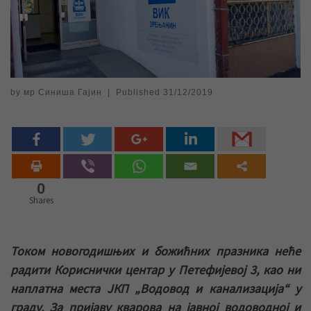
by
мр Синиша Гајин
|
Published
31/12/2019
0
Shares
Током новогодишњих и божићних празника неће
радити Кориснички центар у Петефијевој 3, као ни
наплатна места ЈКП „Водовод и канализација“ у
граду. За пријаву кварова на јавној водоводној и