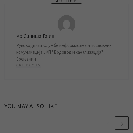
AUTHOR
мр Синиша Гајин
Руководилац Службе информисања и пословних
комуникација ЈКП "Водовод и канализација"
Зрењанин
861 POSTS
YOU MAY ALSO LIKE