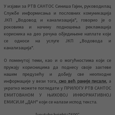
У изјави за РТВ САНТОС Синиша Гајин, руководилац
Службе информисања и пословних комуникација
ЈКП „Водовод и канализација“, говорио је о
роковима и начину подношења рекламација
корисника на део рачуна обједињене наплате који
се односи на услуге ЈКП „Водовода и
канализација“.
О поменутој теми, као и о могућностима који се
пружају корисницима да поднесу своје захтеве
нашем предузећу и добију све неопходне
информације у вези тога,
смо већ раније писали
, а
укратко можете погледати у ПРИЛОГУ РТВ САНТОС
ЕМИТОВАНОМ У ЊИХОВОЈ ИНФОРМАТИВНОЈ
ЕМИСИЈИ „ДАН“ који се налази испод текста.
[youtube height=“600″