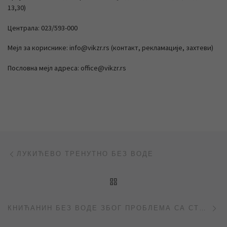
13,30)
Централа: 023/593-000
Мејл за кориснике: info@vikzr.rs (контакт, рекламације, захтеви)
Пословна мејл адреса: office@vikzr.rs
Post navigation
Previous post
ЛУКИЋЕВО ТРЕНУТНО БЕЗ ВОДЕ
BACK TO POST LIST
Ne
КНИЋАНИН БЕЗ ВОДЕ ЗБОГ ПРОБЛЕМА СА СТРУЈОМ