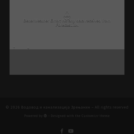
⚠
BetterWeather Error: No any data received from
Forecast.io!.
© 2026
Водовод и канализација Зрењанин
– All rights reserved
Powered by
– Designed with the
Customizr theme