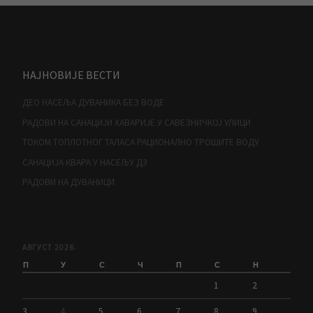
НАЈНОВИЈЕ ВЕСТИ
ДЕО НАСЕЉА ДУВАНИКА БЕЗ ВОДЕ
РАДОВИ НА САНАЦИЈИ ХАВАРИЈЕ У САВЕЗНИЧКОЈ УЛИЦИ
ТОКОМ ТОПЛОТНОГ ТАЛАСА РАЦИОНАЛНО ТРОШИТЕ ВОДУ
САНАЦИЈА КВАРА У НАСЕЉУ Д3
РАДОВИ НА ДУВАНИЦИ
АВГУСТ 2026.
П
У
С
Ч
П
С
Н
1
2
3
4
5
6
7
8
9