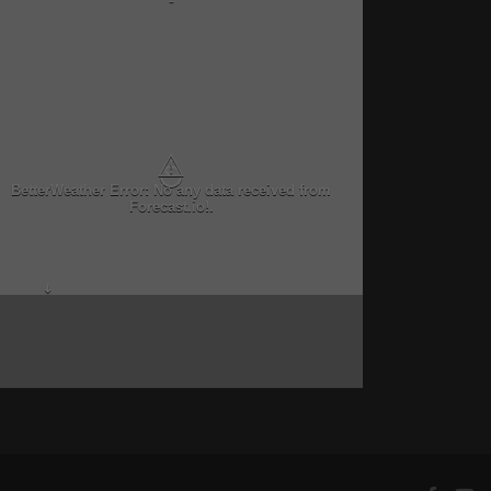
-
⚠
BetterWeather Error: No any data received from
Forecast.io!.