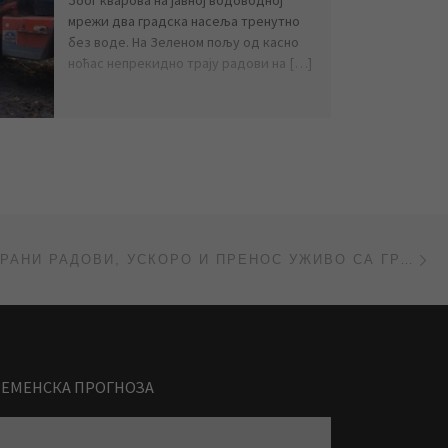
мрежи два градска насеља тренутно
без воде. На Зеленом пољу од касно
ноћас непрекидно трају радови на […]
Ne
ИНТЕНЗИВИРАНИ РАДОВИ, УСКОРО И ПРЕНОС УЖИВО СА ГРАДИЛИШТА
РЕМЕНСКА ПРОГНОЗА