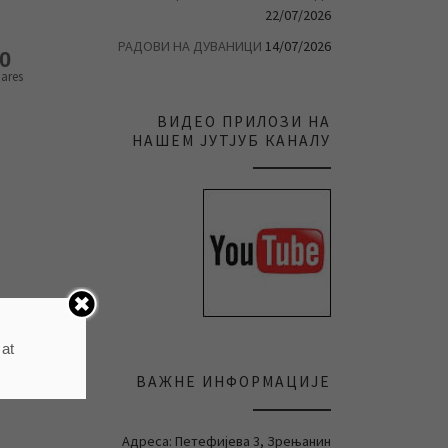
22/07/2026
РАДОВИ НА ДУВАНИЦИ
14/07/2026
0
ares
ВИДЕО ПРИЛОЗИ НА
НАШЕМ ЈУТЈУБ КАНАЛУ
 at
ВАЖНЕ ИНФОРМАЦИЈЕ
Адреса: Петефијева 3, Зрењанин