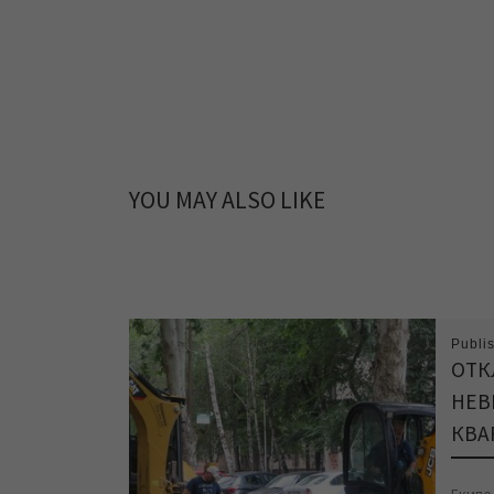
YOU MAY ALSO LIKE
Publi
ОТК
НЕВ
КВАР
Екипе