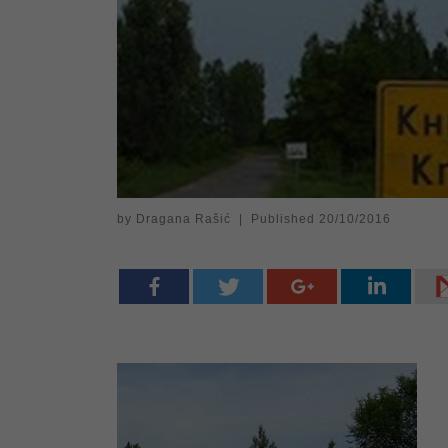
by
Dragana Rašić
|
Published
20/10/2016