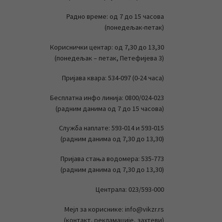
Радно време: од 7 до 15 часова
(понедељак-петак)
Кориснички центар: од 7,30 до 13,30
(понедељак – петак, Петефијева 3)
Пријава квара: 534-097 (0-24 часа)
Бесплатна инфо линија: 0800/024-023
(радним данима од 7 до 15 часова)
Служба наплате: 593-014 и 593-015
(радним данима од 7,30 до 13,30)
Пријава стања водомера: 535-773
(радним данима од 7,30 до 13,30)
Централа: 023/593-000
Мејл за кориснике: info@vikzr.rs
(контакт, рекламације, захтеви)