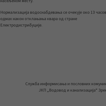
насељеном месту.
Нормализација водоснабдевања се очекује око 13 часов
одмах након отклањања квара од стране
Електродистрибуције.
Служба информисања и пословних комуни
ЈКП „Водовод и канализација“ Зр