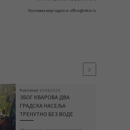
Пословна мејл адреса: office@vikzr.rs
Published
10/09/2019
ЗБОГ КВАРОВА ДВА
ГРАДСКА НАСЕЉА
ТРЕНУТНО БЕЗ ВОДЕ
Због кварова на јавној водоводној