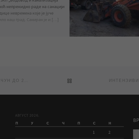
ноћ непрекидно раде на санацији
дице невремена које је јуче
ло наш град. Саниран је и […]
BACK TO POST LIST
ГАЈИН: РОК ЗА ПОДНОШЕЊЕ РЕКЛАМАЦИЈА НА РАЧУН ДО 20-ТОГ У МЕСЕЦУ (ПРИЛОГ РТВ САНТОС)
АВГУСТ 2026.
В
П
У
С
Ч
П
С
Н
1
2