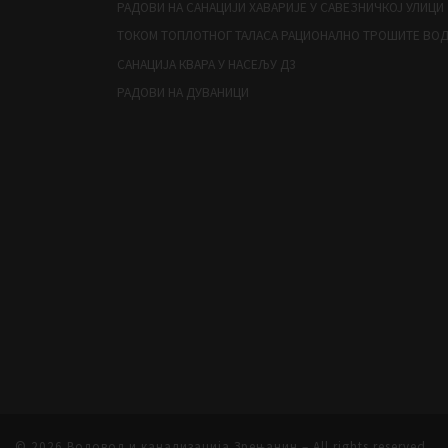
РАДОВИ НА САНАЦИЈИ ХАВАРИЈЕ У САВЕЗНИЧКОЈ УЛИЦИ
ТОКОМ ТОПЛОТНОГ ТАЛАСА РАЦИОНАЛНО ТРОШИТЕ ВО
САНАЦИЈА КВАРА У НАСЕЉУ Д3
РАДОВИ НА ДУВАНИЦИ
© 2026
Водовод и канализација Зрењанин
– All rights reserved