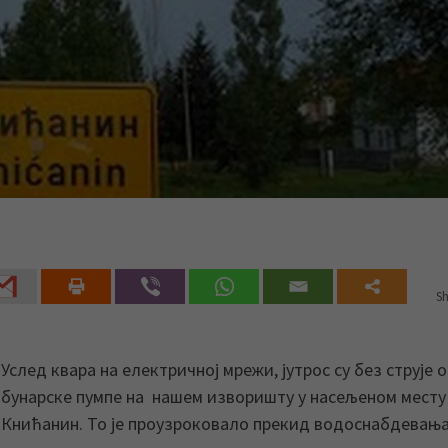
Sh
Услед квара на електричној мрежи, јутрос су без струје 
бунарске пумпе на нашем изворишту у насељеном месту
Книћанин. То је проузроковало прекид водоснабдевањ