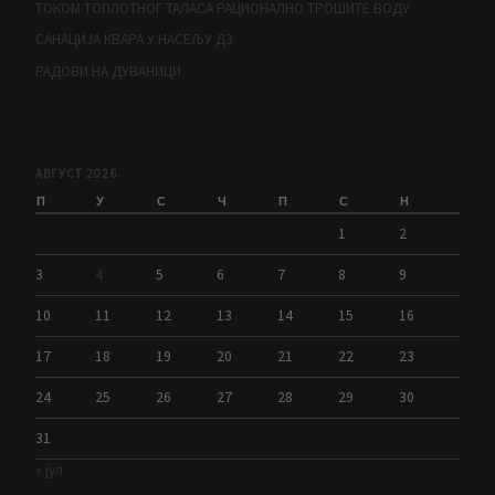
ТОКОМ ТОПЛОТНОГ ТАЛАСА РАЦИОНАЛНО ТРОШИТЕ ВОДУ
САНАЦИЈА КВАРА У НАСЕЉУ Д3
РАДОВИ НА ДУВАНИЦИ
АВГУСТ 2026.
П
У
С
Ч
П
С
Н
1
2
3
4
5
6
7
8
9
10
11
12
13
14
15
16
17
18
19
20
21
22
23
24
25
26
27
28
29
30
31
« јул