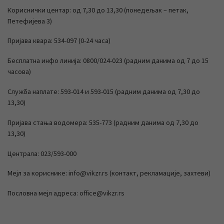
Кориснички центар: од 7,30 до 13,30 (понедељак – петак,
Петефијева 3)
Пријава квара: 534-097 (0-24 часа)
Бесплатна инфо линија: 0800/024-023 (радним данима од 7 до 15
часова)
Служба наплате: 593-014 и 593-015 (радним данима од 7,30 до
13,30)
Пријава стања водомера: 535-773 (радним данима од 7,30 до
13,30)
Централа: 023/593-000
Мејл за кориснике: info@vikzr.rs (контакт, рекламације, захтеви)
Пословна мејл адреса: office@vikzr.rs