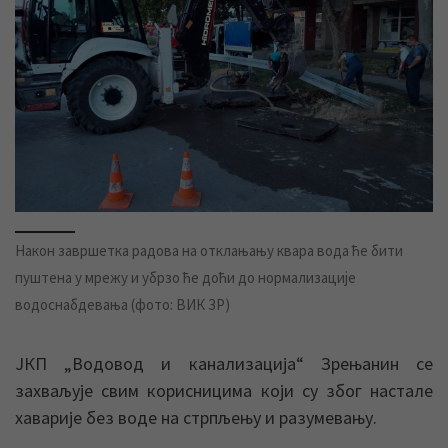
Након завршетка радова на отклањању квара вода ће бити
пуштена у мрежу и убрзо ће доћи до нормализације
водоснабдевања (фото: ВИК ЗР)
ЈКП „Водовод и канализација“ Зрењанин се
захваљује свим корисницима који су због настале
хаварије без воде на стрпљењу и разумевању.