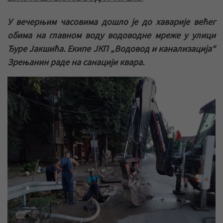
У вечерњим часовима дошло је до хаварије већег
обима на главном воду водоводне мреже у улици
Ђуре Јакшића. Екипе ЈКП „Водовод и канализација“
Зрењанин раде на санацији квара.