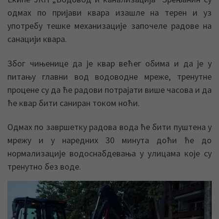
одмах по пријави квара изашле на терен и уз
употребу тешке механизације започеле радове на
санацији квара.
Због чињенице да је квар већег обима и да је у
питању главни вод водоводне мреже, тренутне
процене су да ће радови потрајати више часова и да
ће квар бити саниран током ноћи.
Одмах по завршетку радова вода ће бити пуштена у
мрежу и у наредних 30 минута доћи ће до
нормализације водоснабдевања у улицама које су
тренутно без воде.