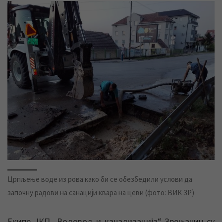
Црпљење воде из рова како би се обезбедили услови да
започну радови на санацији квара на цеви (фото: ВИК ЗР)
Екипе ЈКП „Водовод и канализација“ Зрењанин су