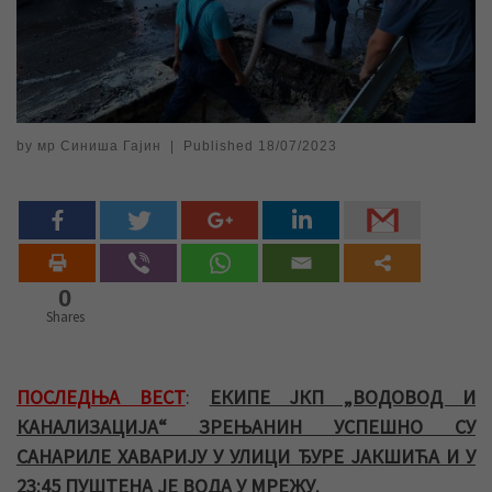
by
мр Синиша Гајин
|
Published
18/07/2023
0
Shares
ПОСЛЕДЊА ВЕСТ
:
ЕКИПЕ ЈКП „ВОДОВОД И
КАНАЛИЗАЦИЈА“ ЗРЕЊАНИН УСПЕШНО СУ
САНАРИЛЕ ХАВАРИЈУ У УЛИЦИ ЂУРЕ ЈАКШИЋА И У
23:45 ПУШТЕНА ЈЕ ВОДА У МРЕЖУ
.