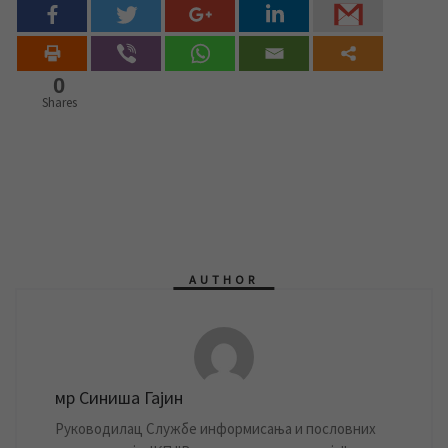
0
Shares
AUTHOR
мр Синиша Гајин
Руководилац Службе информисања и пословних