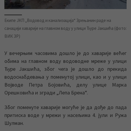
Екипе ЈКП „Водовод и канализација“ Зрењанин раде на
санацији хаварије на главном воду у улици Ђуре Јакшића (фото:
ВИК ЗР)
У вечерњим часовима дошло је до хаварије већег
обима на главном воду водоводне мреже у улици
Ђуре Јакшића, због чега је дошло до прекида
водоснабдевања у поменутој улици, као и у улици
Војводе Петра Бојовића, делу улице Марка
Орешковића и згради „Лепа Брена“.
Због поменуте хаварије могуће је да дође до пада
притиска воде у мрежи у насељима 4. јули и Ружа
Шулман.