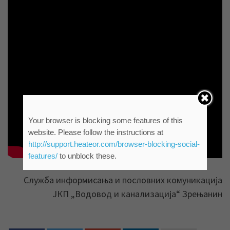
Your browser is blocking some features of this
website. Please follow the instructions at
http://support.heateor.com/browser-blocking-social-
features/
to unblock these.
Служба информисања и пословних комуникација
ЈКП „Водовод и канализација“ Зрењанин