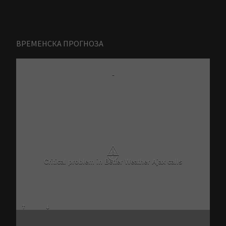
ВРЕМЕНСКА ПРОГНОЗА
Zrenjanin
-
7 Avgust
N/A
N/A
N/A
N/A
N/A
N/A
N/A
N/A