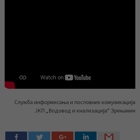
Служба информисања и пословних комуникација
ЈКП „Водовод и кнализација“ Зрењанин