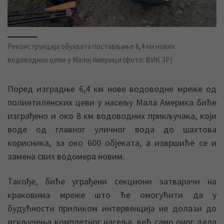
Реконструкција обухвата постављање 6,4 км нових
водоводних цеви у Малој Америци (фото: ВИК ЗР)
Поред изградње 6,4 км нове водоводне мреже од
полиетиленских цеви у насељу Мала Америка биће
изграђено и око 8 км водоводних прикључака, који
воде од главног уличног вода до шахтова
корисника, за око 600 објеката, а извршиће се и
замена свих водомера новим.
Такође, биће уграђени секциони затварачи на
краковима мреже што ће омогућити да у
будућности приликом интервенција не долази до
искључења комплетног насеља, већ само оног дела