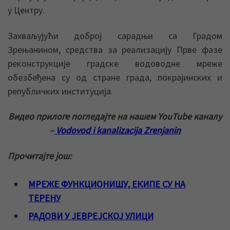
у Центру.
Захваљујући доброј сарадњи са Градом
Зрењанином, средства за реализацију Прве фазе
реконструкције градске водоводне мреже
обезбеђена су од стране града, покрајинских и
републичких институција.
Видео прилоге погледајте на нашем YouTube каналу
–
Vodovod i kanalizacija Zrenjanin
Прочитајте још:
МРЕЖЕ ФУНКЦИОНИШУ, ЕКИПЕ СУ НА
ТЕРЕНУ
РАДОВИ У ЈЕВРЕЈСКОЈ УЛИЦИ