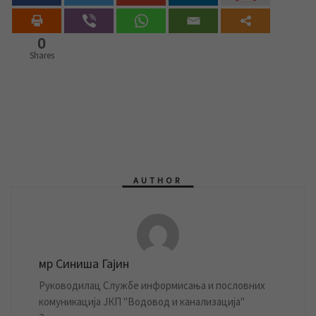
0
Shares
AUTHOR
мр Синиша Гајин
Руководилац Службе информисања и пословних
комуникација ЈКП "Водовод и канализација"