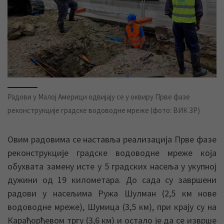
Радови у Малој Америци одвијају се у оквиру Прве фазе
реконструкције градске водоводне мреже (фото: ВИК ЗР)
Овим радовима се наставља реализација Прве фазе
реконструкције градске водоводне мреже која
обухвата замену исте у 5 градских насеља у укупној
дужини од 19 километара. До сада су завршени
радови у насељима Ружа Шулман (2,5 км нове
водоводне мреже), Шумица (3,5 км), при крају су на
Карађорђевом тргу (3,6 км) и остало је да се изврше