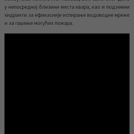
у непосредној близини места квара, као и подземни
хидранти за ефикасније испирање водоводне мреже
и за гашење могућих пожара.