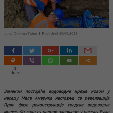
by
мр Синиша Гајин
|
Published
20/06/2023
0
Shares
Заменом постојеће водоводне мреже новом у
насељу Мала Америка наставља се реализација
Прве фазе реконструкције градске водоводне
мреже. До сада су радови завршени у насељу Ружа