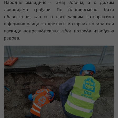
Народне омладине – Змај Јовина, а о даљим
локацијама грађани ће благовремено бити
обавештени, као и о евентуалним затварањима
појединих улица за кретање моторних возила или
прекида водоснабдевања због потреба извођења
радова.