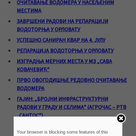
ОЧИТАВАЊЕ ВОДОМЕРА У НАСЕЉЕНИМ
МЕСТИМА
ЗАВРШЕНИ РАДОВИ НА РЕПАРАЦИЈИ
ВОДОТОРЊА У ОРЛОВАТУ
УСПЕШНО САНИРАН КВАР НА 4. ЈУЛУ
РЕПАРАЦИЈА ВОДОТОРЊА У ОРЛОВАТУ
ИЗГРАДЊА МЕРНИХ МЕСТА У МЗ „САВА
КОВАЧЕВИЋ“
ПРВО ОВОГОДИШЊЕ РЕДОВНО ОЧИТАВАЊЕ
ВОДОМЕРА
ГАЈИН: „БРОЈНИ ИНФРАСТРУКТУРНИ
РАДОВИ У ГРАДУ И СЕЛИМА“ (АГРОЧАС – РТВ
„САНТОС“)
Your browser is blocking some features of this