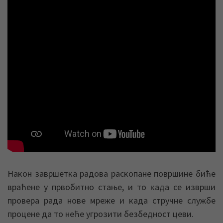
Након завршетка радова раскопане површине биће
враћене у првобитно стање, и то када се изврши
провера рада нове мреже и када стручне службе
процене да то неће угрозити безбедност цеви.