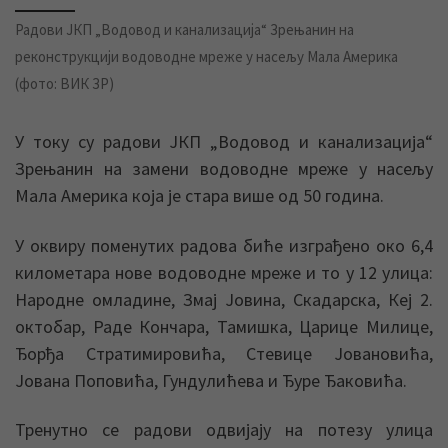
Радови ЈКП „Водовод и канализација“ Зрењанин на
реконструкцији водоводне мреже у насељу Мала Америка
(фото: ВИК ЗР)
У току су радови ЈКП „Водовод и канализација“
Зрењанин на замени водоводне мреже у насељу
Мала Америка која је стара више од 50 година.
У оквиру поменутих радова биће изграђено око 6,4
километара нове водоводне мреже и то у 12 улица:
Народне омладине, Змај Јовина, Скадарска, Кеј 2.
октобар, Раде Кончара, Тамишка, Царице Милице,
Ђорђа Стратимировића, Стевице Јовановића,
Јована Поповића, Гундулићева и Ђуре Ђаковића.
Тренутно се радови одвијају на потезу улица