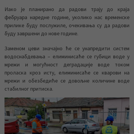
Иако је планирано да радови трају до краја
фебруара наредне године, уколико нас временске
прилике буду послужиле, очекивања су да радови
буду завршени до нове године.
Заменом цеви значајно ће се унапредити систем
водоснабдевања – елиминисаће се губици воде у
мрежи и могућност деградације воде током
проласка кроз исту, елиминисаће се кварови на
мрежи и обезбедиће се довољне количине воде
стабилног притиска.