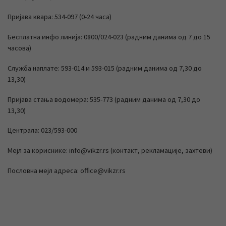
Пријава квара: 534-097 (0-24 часа)
Бесплатна инфо линија: 0800/024-023 (радним данима од 7 до 15
часова)
Служба наплате: 593-014 и 593-015 (радним данима од 7,30 до
13,30)
Пријава стања водомера: 535-773 (радним данима од 7,30 до
13,30)
Централа: 023/593-000
Мејл за кориснике: info@vikzr.rs (контакт, рекламације, захтеви)
Пословна мејл адреса: office@vikzr.rs