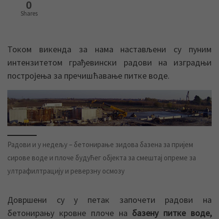
0
Shares
Током викенда за нама настављени су пуним
интензитетом грађевински радови на изградњи
постројења за пречишћавање питке воде.
Радови и у недељу – бетонирање зидова базена за пријем
сирове воде и плоче будућег објекта за смештај опреме за
ултрафилтрацију и реверзну осмозу
Довршени су у петак започети радови на
бетонирању кровне плоче на
базену питке воде,