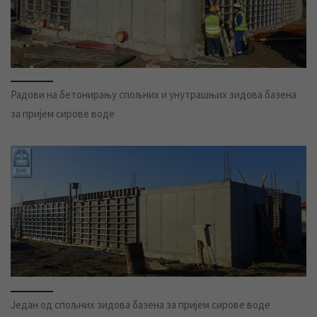
Радови на бетонирању спољних и унутрашњих зидова базена
за пријем сирове воде
Један од спољних зидова базена за пријем сирове воде