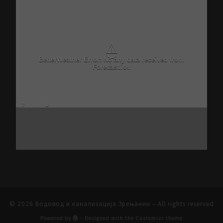
⚠
BetterWeather Error: No any data received from
Forecast.io!.
© 2026
Водовод и канализација Зрењанин
– All rights reserved
Powered by
– Designed with the
Customizr theme