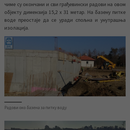
чиме су окончани и сви грађевински радови на овом
објекту димензија 15,2 x 31 метар. На базену питке
воде преостаје да се уради спољна и унутрашња
изолација.
Радови око базена за питку воду