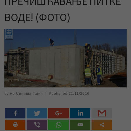
ПРЕЧИШЋАВАЊЕ ПИТКЕ
ВОДЕ! (ФОТО)
by
мр Синиша Гајин
|
Published
21/11/2016