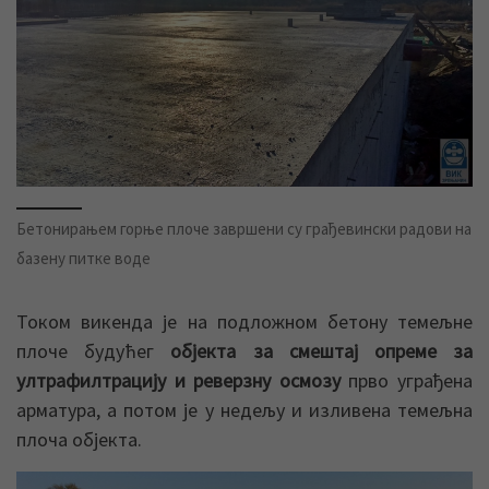
Бетонирањем горње плоче завршени су грађевински радови на
базену питке воде
Током викенда је на подложном бетону темељне
плоче будућег
објекта за смештај опреме за
ултрафилтрацију и реверзну осмозу
прво уграђена
арматура, а потом је у недељу и изливена темељна
плоча објекта.