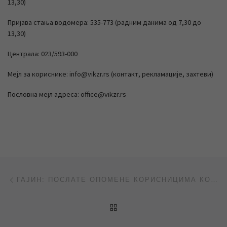
13,30)
Пријава стања водомера: 535-773 (радним данима од 7,30 до
13,30)
Централа: 023/593-000
Мејл за кориснике: info@vikzr.rs (контакт, рекламације, захтеви)
Пословна мејл адреса: office@vikzr.rs
Post navigation
Previous post
ГАЈИН: ПОСЛАТЕ ОПОМЕНЕ КОРИСНИЦИМА КОЈИ НИСУ ОМОГУЋИЛИ ОЧИТАВАЊЕ ВОДОМЕРА (РТВ САНТОС)
BACK TO POST LIST
Ne