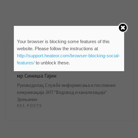
AUTHOR
Your browser is blocking some features of this
website. Please follow the instructions at
http://support.heateor.com/browser-blocking-social-
features/
to unblock these.
мр Синиша Гајин
Руководилац Службе информисања и пословних
комуникација ЈКП "Водовод и канализација"
Зрењанин
861 POSTS