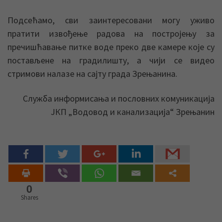
Подсећамо, сви заинтересовани могу уживо
пратити извођење радова на постројењу за
пречишћавање питке воде преко две камере које су
постављене на градилишту, а чији се видео
стримови налазе на сајту града Зрењанина.
Служба информисања и пословних комуникација
ЈКП „Водовод и канализација“ Зрењанин
0
Shares