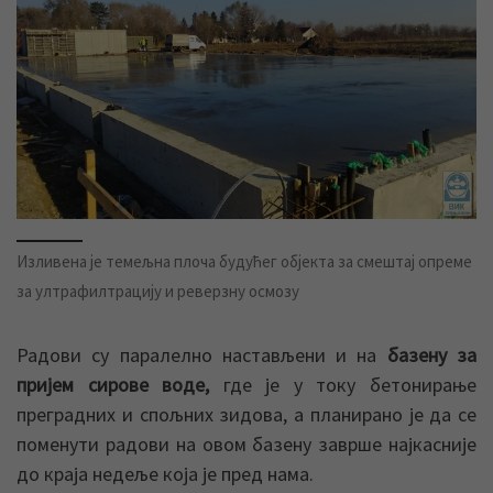
Изливена је темељна плоча будућег објекта за смештај опреме
за ултрафилтрацију и реверзну осмозу
Радови су паралелно настављени и на
базену за
пријем сирове воде,
где је у току бетонирање
преградних и спољних зидова, а планирано је да се
поменути радови на овом базену заврше најкасније
до краја недеље која је пред нама.