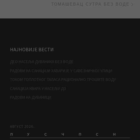
ТОМАШЕВАЦ СУТРА БЕЗ ВОДЕ
НАЈНОВИЈЕ ВЕСТИ
ДЕО НАСЕЉА ДУВАНИКА БЕЗ ВОДЕ
РАДОВИ НА САНАЦИЈИ ХАВАРИЈЕ У САВЕЗНИЧКОЈ УЛИЦИ
ТОКОМ ТОПЛОТНОГ ТАЛАСА РАЦИОНАЛНО ТРОШИТЕ ВОДУ
САНАЦИЈА КВАРА У НАСЕЉУ Д3
РАДОВИ НА ДУВАНИЦИ
АВГУСТ 2026.
П
У
С
Ч
П
С
Н