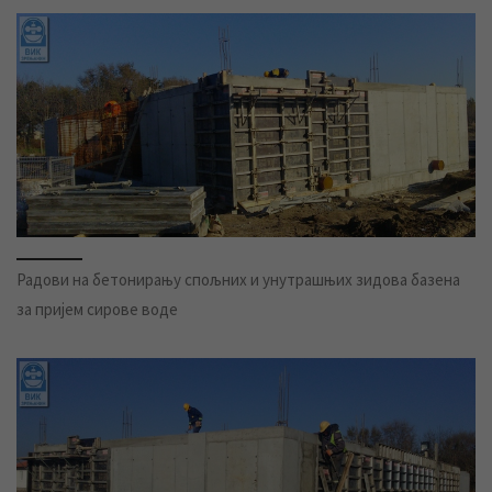
Радови на бетонирању спољних и унутрашњих зидова базена
за пријем сирове воде