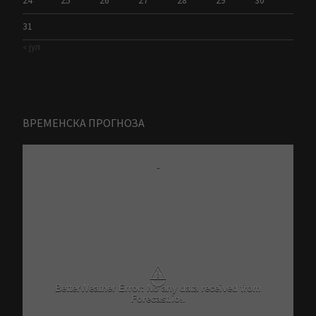
24
25
26
27
28
29
30
31
« јул
ВРЕМЕНСКА ПРОГНОЗА
-
⚠
BetterWeather Error: No any data received from
Forecast.io!.