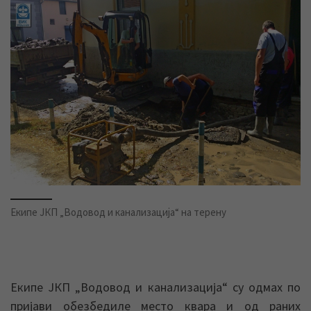
Екипе ЈКП „Водовод и канализација“ на терену
Екипе ЈКП „Водовод и канализација“ су одмах по
пријави обезбедиле место квара и од раних