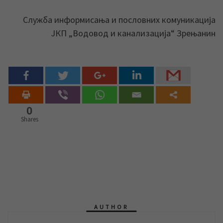
Служба информисања и пословних комуникација
ЈКП „Водовод и канализација“ Зрењанин
0
Shares
AUTHOR