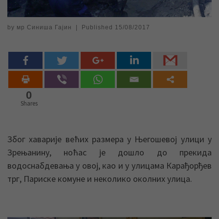
by
мр Синиша Гајин
|
Published
15/08/2017
0
Shares
Због хаварије већих размера у Његошевој улици у
Зрењанину, ноћас је дошло до прекида
водоснабдевања у овој, као и у улицама Карађорђев
трг, Париске комуне и неколико околних улица.