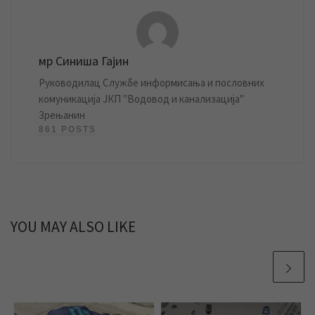
мр Синиша Гајин
Руководилац Службе информисања и пословних
комуникација ЈКП "Водовод и канализација"
Зрењанин
861 POSTS
YOU MAY ALSO LIKE