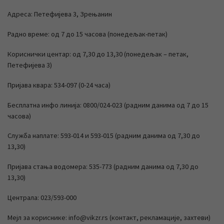
Адреса: Петефијева 3, Зрењанин
Радно време: од 7 до 15 часова (понедељак-петак)
Кориснички центар: од 7,30 до 13,30 (понедељак – петак,
Петефијева 3)
Пријава квара: 534-097 (0-24 часа)
Бесплатна инфо линија: 0800/024-023 (радним данима од 7 до 15
часова)
Служба наплате: 593-014 и 593-015 (радним данима од 7,30 до
13,30)
Пријава стања водомера: 535-773 (радним данима од 7,30 до
13,30)
Централа: 023/593-000
Мејл за кориснике: info@vikzr.rs (контакт, рекламације, захтеви)