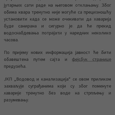
јутарњих сати раде на његовом отклањању. Због
обима квара тренутно није могуће са прецизношћу
установити када се може очекивати да хаварија
буде санирана и сигурно је да ће прекид
водоснабдевања потрајати у наредних неколико
часова.
По пријему нових информација јавност ће бити
обавештена путем сајта и
фејсбук странице
предузећа.
ЈКП „Водовод и канализација“ се овом приликом
захваљује суграђанима који су због поменуте
хаварије тренутно без воде на стрпљењу и
разумевању.