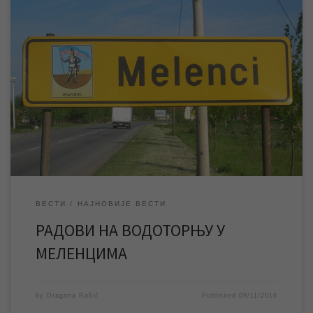
Данас су почели радови на реконструкцији и постављању
антикорозивне заштите на водоторњу у Меленцима који ће
трајати наредних десетак дана. У поменутом периоду
водоторањ ће бити ван функције, али то неће у значајној
мери утицати на квалитет водоснабдевања у Меленцима јер
је ЈКП „Водовод и канализација“ омогућила систем резервног
водоснабдевања. […]
ВЕСТИ
НАЈНОВИЈЕ ВЕСТИ
РАДОВИ НА ВОДОТОРЊУ У
МЕЛЕНЦИМА
by
Dragana Rašić
Published
09/11/2016