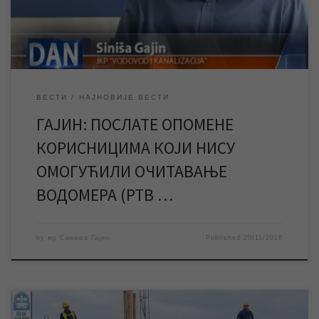
водомера, у јуну и септембру месецу ове године, […]
ВЕСТИ
НАЈНОВИЈЕ ВЕСТИ
ГАЈИН: ПОСЛАТЕ ОПОМЕНЕ
КОРИСНИЦИМА КОЈИ НИСУ
ОМОГУЋИЛИ ОЧИТАВАЊЕ
ВОДОМЕРА (РТВ …
by
мр Синиша Гајин
Published
20/11/2016