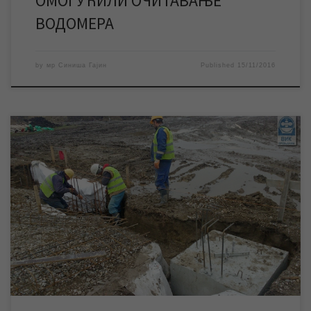
ОМОГУЋИЛИ ОЧИТАВАЊЕ
ВОДОМЕРА
by
мр Синиша Гајин
Published
15/11/2016
По присуству радника и механизације на градилишту, као и по
видљивим резултатима рада на свим деловима градилишта
постројења за пречишћавање питке воде јасно је да киша,
која је готово непрекидно падала током целе протекле
недеље, није прекинула радове на изградњи постројења за
прераду питке воде, али је довела до тога […]