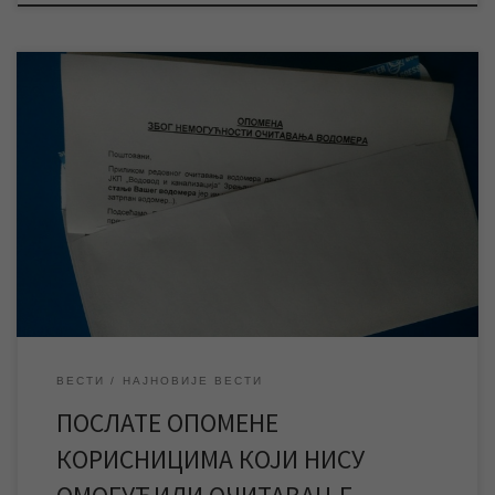
У четвртак 10.11.2016. године ЈКП „Водовод и канализација“
Зрењанин је на кућне адресе око 600 корисника у Зрењанину
послала опомене јер нису током минимум два редовна
очитавања водомера, у јуну и септембру месецу ове године,
омогућили нашим читачима приступ водомеру и очитавање
истог, и нису поступили по обавештењу остављеном од […]
ВЕСТИ
НАЈНОВИЈЕ ВЕСТИ
ПОСЛАТЕ ОПОМЕНЕ
КОРИСНИЦИМА КОЈИ НИСУ