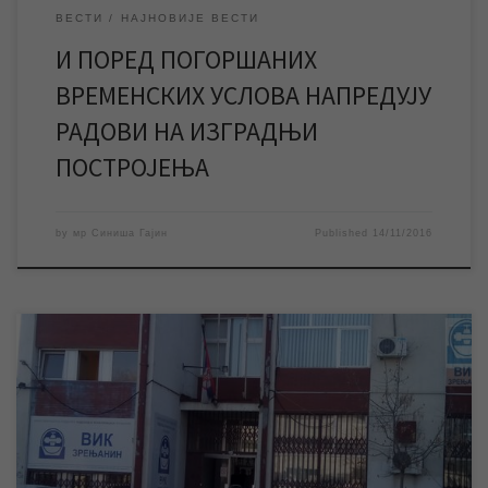
ВЕСТИ
НАЈНОВИЈЕ ВЕСТИ
И ПОРЕД ПОГОРШАНИХ
ВРЕМЕНСКИХ УСЛОВА НАПРЕДУЈУ
РАДОВИ НА ИЗГРАДЊИ
ПОСТРОЈЕЊА
by
мр Синиша Гајин
Published
14/11/2016
У петак 11.11.2016. године на државни празник – Дан примирја
у Првом светском рату благајне и шалтери за пријем
рекламација и захтева корисника ЈКП „Водовод и
канализација“ неће радити. За време поменутог празника
корисницима је, за хитне случајеве, 24 часа на располагању