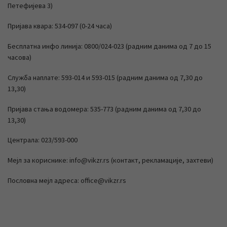
Петефијева 3)
Пријава квара: 534-097 (0-24 часа)
Бесплатна инфо линија: 0800/024-023 (радним данима од 7 до 15
часова)
Служба наплате: 593-014 и 593-015 (радним данима од 7,30 до
13,30)
Пријава стања водомера: 535-773 (радним данима од 7,30 до
13,30)
Централа: 023/593-000
Мејл за кориснике: info@vikzr.rs (контакт, рекламације, захтеви)
Пословна мејл адреса: office@vikzr.rs