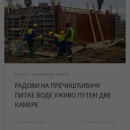
Радове са градилишта постројења за пречишћавање питке
воде од среде сви заинтересовани могу пратити уживо путем
две камере, које у потпуности покривају цело градилиште, па
се сада, поред изградње базена за питку воду, могу јасније
пратити и радови на изградњи базена за пријем сирове воде,
као и изградње објекта (хале) […]
ВЕСТИ
НАЈНОВИЈЕ ВЕСТИ
РАДОВИ НА ПРЕЧИШЋИВАЧУ
ПИТКЕ ВОДЕ УЖИВО ПУТЕМ ДВЕ
КАМЕРЕ
by
мр Синиша Гајин
Published
18/11/2016