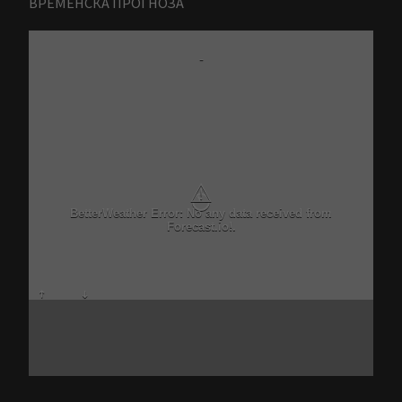
ВРЕМЕНСКА ПРОГНОЗА
-
⚠
BetterWeather Error: No any data received from
Forecast.io!.