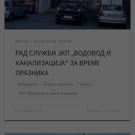
диспечерска служба на броју телефона 023/534-097 као и […]
ВЕСТИ
НАЈНОВИЈЕ ВЕСТИ
РАД СЛУЖБИ ЈКП „ВОДОВОД И
КАНАЛИЗАЦИЈА“ ЗА ВРЕМЕ
ПРАЗНИКА
balagajne
državni praznik
šalteri
ЈКП "Водовод и канализација"
by
Dragana Rašić
Published
10/11/2016