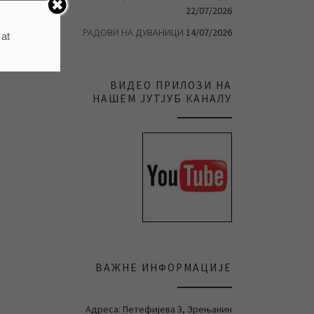
22/07/2026
РАДОВИ НА ДУВАНИЦИ
14/07/2026
 at
ВИДЕО ПРИЛОЗИ НА
НАШЕМ ЈУТЈУБ КАНАЛУ
ВАЖНЕ ИНФОРМАЦИЈЕ
Адреса: Петефијева 3, Зрењанин