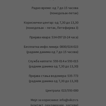
Радно време: од 7 до 15 часова
(понедељак-петак)
Кориснички центар: од 7,30 до 13,30
(понедељак – петак, Петефијева 3)
Пријава квара: 534-097 (0-24 часа)
Бесплатна инфо линија: 0800/024-023
(радним данима од 7 до 15 часова)
Служба наплате: 593-014 и 593-015
(радним данима од 7,30 до 13,30)
Пријава стања водомера: 535-773
(радним данима од 7,30 до 13,30)
Централа: 023/593-000
Мејл за кориснике: info@vikzr.rs
(контакт, рекламације, захтеви)