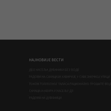
НАЈНОВИЈЕ ВЕСТИ
ДЕО НАСЕЉА ДУВАНИКА БЕЗ ВОДЕ
РАДОВИ НА САНАЦИЈИ ХАВАРИЈЕ У САВЕЗНИЧКОЈ УЛИЦИ
ТОКОМ ТОПЛОТНОГ ТАЛАСА РАЦИОНАЛНО ТРОШИТЕ ВО
САНАЦИЈА КВАРА У НАСЕЉУ Д3
РАДОВИ НА ДУВАНИЦИ