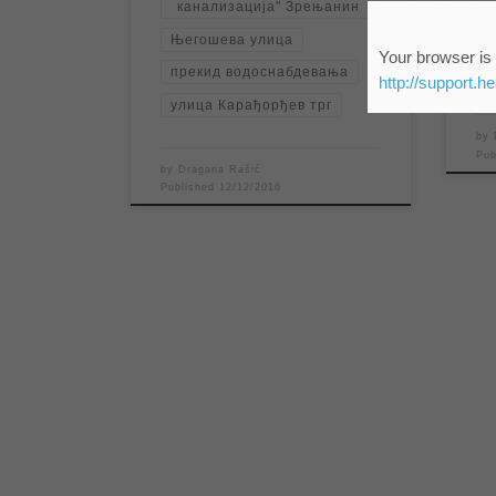
канализација" Зрењанин
Његошева улица
Your browser is 
прекид водоснабдевања
Ј
http://support.h
улица Карађорђев трг
by
Pu
by
Dragana Rašić
Published
12/12/2016