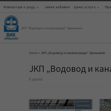
Извештаји о раду
Skip to content
Јавне набавке
Цене услуга
Пр
ЈКП "Водовод и канализација" Зрењанин
Home
»
ЈКП „Водовод и канализација“ Зрењанин
ЈКП „Водовод и ка
5 posts
ЈКП „Водовод и канализација“
Збо