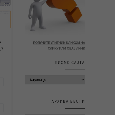
.
о у
А
ПОПУНИТЕ УПИТНИК КЛИКОМ НА
ти
17
СЛИКУ ИЛИ ОВАЈ ЛИНК
[…]
ПИСМО САЈТА
АРХИВА ВЕСТИ