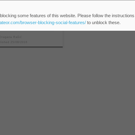
ЈКП "Водовод и
канализација" Зрењанин
blocking some features of this website. Please follow the instructions
Н
eateor.com/browser-blocking-social-features/
to unblock these.
Dragana Rašić
blished
25/08/2016