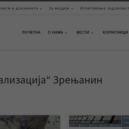
описи и документа
За медије
Испитивање задовољст
ПОЧЕТНА
О НАМА
ВЕСТИ
КОРИСНИЦИ
нализација“ Зрењанин
г отклањања кварова на
ЈКП „Водовод и канализација“