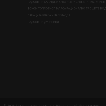
РАДОВИ НА САНАЦИЈИ ХАВАРИЈЕ У САВЕЗНИЧКОЈ УЛИЦИ
ТОКОМ ТОПЛОТНОГ ТАЛАСА РАЦИОНАЛНО ТРОШИТЕ ВО
САНАЦИЈА КВАРА У НАСЕЉУ Д3
РАДОВИ НА ДУВАНИЦИ
© 2026
Водовод и канализација Зрењанин
– All rights reserved