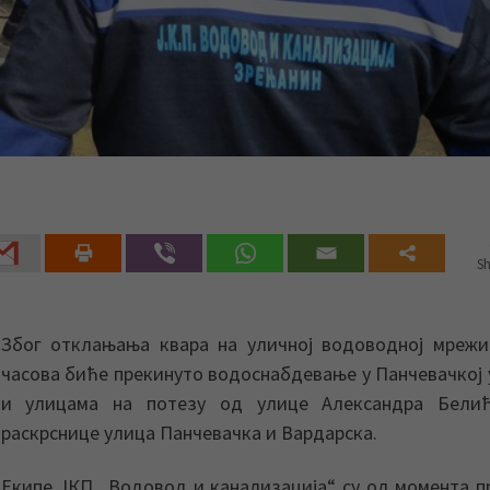
Sh
Због отклањања квара на уличној водоводној мрежи
часова биће прекинуто водоснабдевање у Панчевачкој
и улицама на потезу од улице Александра Бели
раскрснице улица Панчевачка и Вардарска.
Екипе ЈКП „Водовод и канализација“ су од момента п