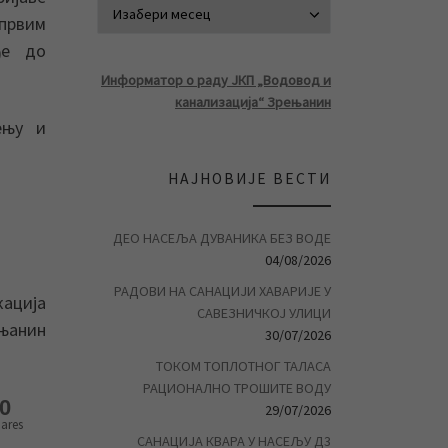
АРХИВА ВЕСТ
 првим
ђе до
Информатор о раду ЈКП „Водовод и
канализација“ Зрењанин
ењу и
НАЈНОВИЈЕ ВЕСТИ
ДЕО НАСЕЉА ДУВАНИКА БЕЗ ВОДЕ
04/08/2026
РАДОВИ НА САНАЦИЈИ ХАВАРИЈЕ У
кација
САВЕЗНИЧКОЈ УЛИЦИ
ењанин
30/07/2026
ТОКОМ ТОПЛОТНОГ ТАЛАСА
РАЦИОНАЛНО ТРОШИТЕ ВОДУ
0
29/07/2026
ares
САНАЦИЈА КВАРА У НАСЕЉУ Д3