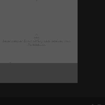
-
⚠
BetterWeather Error: No any data received from
Forecast.io!.