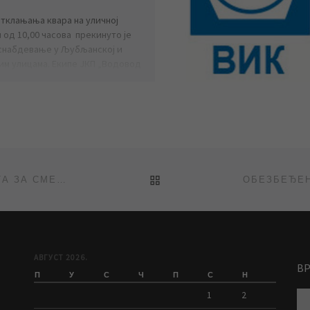
отклањања квара на уличној
 од 10,00 часова прекинуто је
набдевање у Љубљанској и
им улицама. Екипе ЈКП „Водовод
лизација“ су […]
BACK TO POST LIST
ИЗЛИВЕНЕ ТЕМЕЉНЕ ПЛОЧЕ ОБА БУДУЋА ОБЈЕКТА ЗА СМЕШТАЈ ОПРЕМЕ ПРЕЧИСТАЧА
АВГУСТ 2026.
В
П
У
С
Ч
П
С
Н
1
2