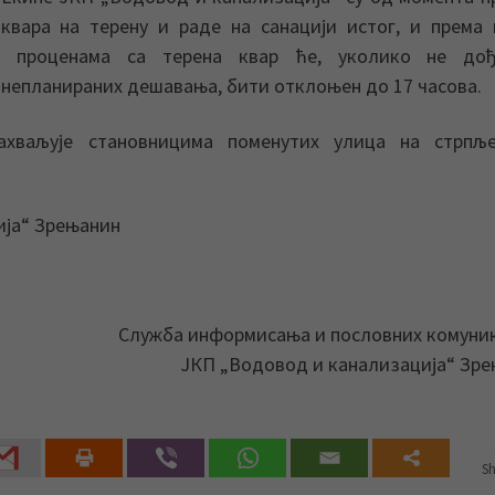
квара на терену и раде на санацији истог, и према
проценама са терена квар ће, уколико не до
непланираних дешавања, бити отклоњен до 17 часова.
ахваљује становницима поменутих улица на стрпљ
ија“ Зрењанин
Служба информисања и пословних комуни
ЈКП „Водовод и канализација“ Зр
Sh