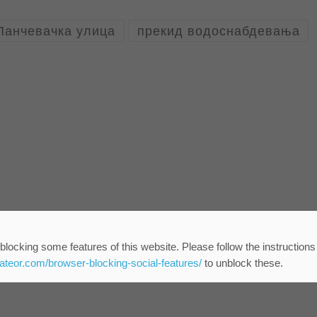
Панчевачка улица
прекид водоснабдевања
blocking some features of this website. Please follow the instructions
eateor.com/browser-blocking-social-features/
to unblock these.