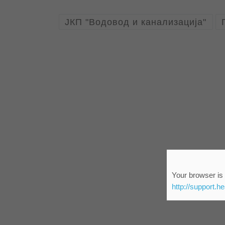
ЈКП "Водовод и канализација"
Your browser is 
http://support.h