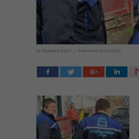
by
Dragana Rašić
|
Published
02/12/2016