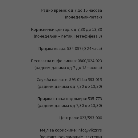
Радно време: од 7 до 15 часова
(понедељак-петак)
Кориснички центар: од 7,30 до 13,30
(понедељак – петак, Петефијева 3)
Пријава квара: 534-097 (0-24 часа)
Бесплатна инфо линија: 0800/024-023
(радним данима од 7 до 15 часова)
Служба наплате: 593-014 и 593-015
(радним данима од 7,30 до 13,30)
Пријава стања водомера: 535-773
(радним данима од 7,30 до 13,30)
Централа: 023/593-000
Мејл за кориснике: info@vikzr.rs
(контакт, рекламације, захтеви)