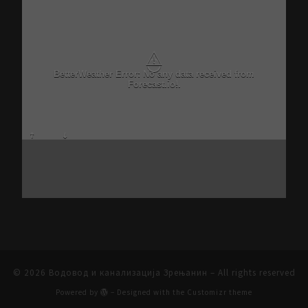
⚠
BetterWeather Error: No any data received from
Forecast.io!.
© 2026
Водовод и канализација Зрењанин
– All rights reserved
Powered by
– Designed with the
Customizr theme