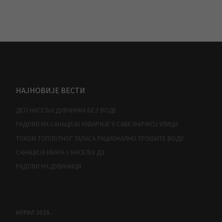
НАЈНОВИЈЕ ВЕСТИ
ДЕО НАСЕЉА ДУВАНИКА БЕЗ ВОДЕ
РАДОВИ НА САНАЦИЈИ ХАВАРИЈЕ У САВЕЗНИЧКОЈ УЛИЦИ
ТОКОМ ТОПЛОТНОГ ТАЛАСА РАЦИОНАЛНО ТРОШИТЕ ВОДУ
САНАЦИЈА КВАРА У НАСЕЉУ Д3
РАДОВИ НА ДУВАНИЦИ
АПРИЛ 2025.