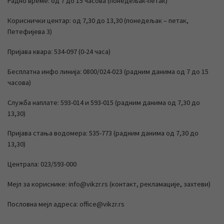
Радно време: од 7 до 15 часова (понедељак-петак)
Кориснички центар: од 7,30 до 13,30 (понедељак – петак,
Петефијева 3)
Пријава квара: 534-097 (0-24 часа)
Бесплатна инфо линија: 0800/024-023 (радним данима од 7 до 15
часова)
Служба наплате: 593-014 и 593-015 (радним данима од 7,30 до
13,30)
Пријава стања водомера: 535-773 (радним данима од 7,30 до
13,30)
Централа: 023/593-000
Мејл за кориснике: info@vikzr.rs (контакт, рекламације, захтеви)
Пословна мејл адреса: office@vikzr.rs