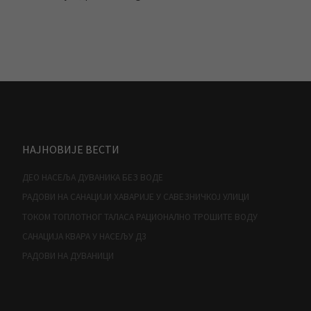
НАЈНОВИЈЕ ВЕСТИ
ДЕО НАСЕЉА ДУВАНИКА БЕЗ ВОДЕ
РАДОВИ НА САНАЦИЈИ ХАВАРИЈЕ У САВЕЗНИЧКОЈ УЛИЦИ
ТОКОМ ТОПЛОТНОГ ТАЛАСА РАЦИОНАЛНО ТРОШИТЕ ВОДУ
САНАЦИЈА КВАРА У НАСЕЉУ Д3
РАДОВИ НА ДУВАНИЦИ