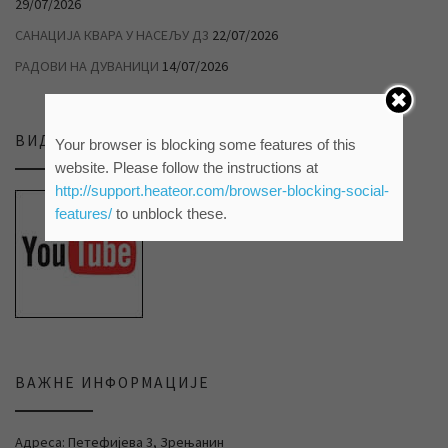
29/07/2026
САНАЦИЈА КВАРА У НАСЕЉУ Д3
22/07/2026
РАДОВИ НА ДУВАНИЦИ
14/07/2026
ВИДЕО ПРИЛОЗИ НА НАШЕМ ЈУТЈУБ КАНАЛУ
Your browser is blocking some features of this
website. Please follow the instructions at
http://support.heateor.com/browser-blocking-social-
features/
to unblock these.
ВАЖНЕ ИНФОРМАЦИЈЕ
Адреса: Петефијева 3, Зрењанин