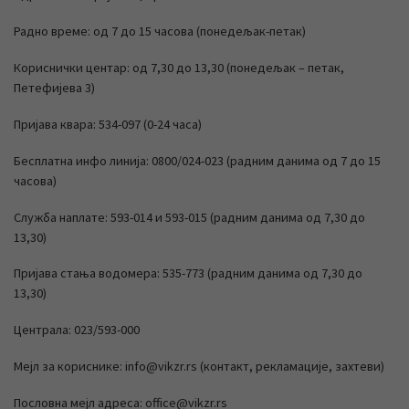
Радно време: од 7 до 15 часова (понедељак-петак)
Кориснички центар: од 7,30 до 13,30 (понедељак – петак,
Петефијева 3)
Пријава квара: 534-097 (0-24 часа)
Бесплатна инфо линија: 0800/024-023 (радним данима од 7 до 15
часова)
Служба наплате: 593-014 и 593-015 (радним данима од 7,30 до
13,30)
Пријава стања водомера: 535-773 (радним данима од 7,30 до
13,30)
Централа: 023/593-000
Мејл за кориснике: info@vikzr.rs (контакт, рекламације, захтеви)
Пословна мејл адреса: office@vikzr.rs