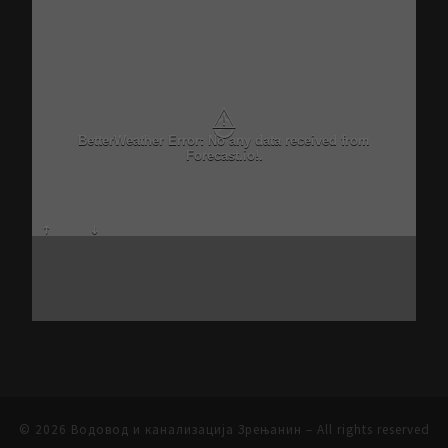
⚠
BetterWeather Error: No any data received from
Forecast.io!.
© 2026
Водовод и канализација Зрењанин
– All rights reserved