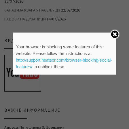
29/07/2026
САНАЦИЈА КВАРА У НАСЕЉУ Д3
22/07/2026
РАДОВИ НА ДУВАНИЦИ
14/07/2026
ВИДЕО ПРИЛОЗИ НА НАШЕМ ЈУТЈУБ КАНАЛУ
Your browser is blocking some features of this
website. Please follow the instructions at
http://support.heateor.com/browser-blocking-social-
features/
to unblock these.
ВАЖНЕ ИНФОРМАЦИЈЕ
Адреса: Петефијева 3, Зрењанин