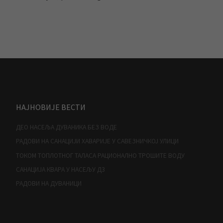
НАЈНОВИЈЕ ВЕСТИ
ДЕО НАСЕЉА ДУВАНИКА БЕЗ ВОДЕ
РАДОВИ НА САНАЦИЈИ ХАВАРИЈЕ У САВЕЗНИЧКОЈ УЛИЦИ
ТОКОМ ТОПЛОТНОГ ТАЛАСА РАЦИОНАЛНО ТРОШИТЕ ВОДУ
САНАЦИЈА КВАРА У НАСЕЉУ Д3
РАДОВИ НА ДУВАНИЦИ