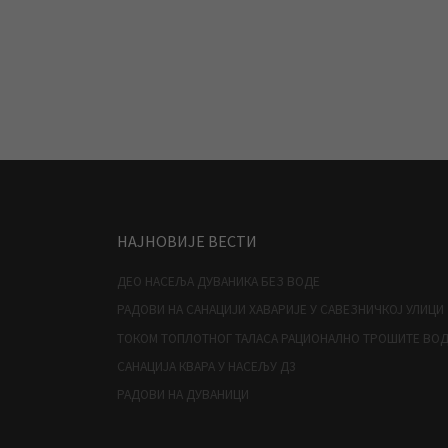
НАЈНОВИЈЕ ВЕСТИ
ДЕО НАСЕЉА ДУВАНИКА БЕЗ ВОДЕ
РАДОВИ НА САНАЦИЈИ ХАВАРИЈЕ У САВЕЗНИЧКОЈ УЛИЦИ
ТОКОМ ТОПЛОТНОГ ТАЛАСА РАЦИОНАЛНО ТРОШИТЕ ВО
САНАЦИЈА КВАРА У НАСЕЉУ Д3
РАДОВИ НА ДУВАНИЦИ