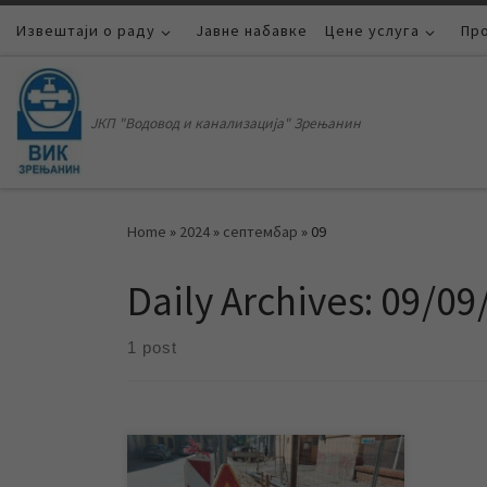
Извештаји о раду
Skip to content
Јавне набавке
Цене услуга
Пр
ЈКП "Водовод и канализација" Зрењанин
Home
»
2024
»
септембар
»
09
Daily Archives:
09/09
1 post
У уторак се настављају започети