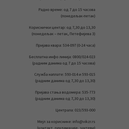
Радно време: од 7 до 15 часова
(понедељак-петак)
Кориснички центар: од 7,30 до 13,30
(понедељак – петак, Петефијева 3)
Пријава квара: 534-097 (0-24 часа)
Бесплатна инфо линија: 0800/024-023
(радним данима од 7 до 15 часова)
Служба наплате: 593-014 и 593-015
(радним данима од 7,30 до 13,30)
Пријава стања водомера: 535-773
(радним данима од 7,30 до 13,30)
Централа: 023/593-000
Мејл за кориснике: info@vikzr.rs
(контакт, рекламације, захтеви)