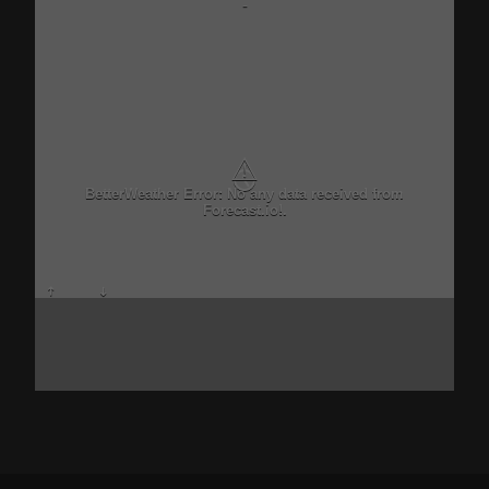
-
⚠
BetterWeather Error: No any data received from
Forecast.io!.