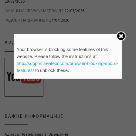
29/07/2026
САНАЦИЈА КВАРА У НАСЕЉУ Д3
22/07/2026
РАДОВИ НА ДУВАНИЦИ
14/07/2026
ВИДЕО ПРИЛОЗИ НА НАШЕМ ЈУТЈУБ КАНАЛУ
Your browser is blocking some features of this
website. Please follow the instructions at
http://support.heateor.com/browser-blocking-social-
features/
to unblock these.
ВАЖНЕ ИНФОРМАЦИЈЕ
Адреса: Петефијева 3, Зрењанин