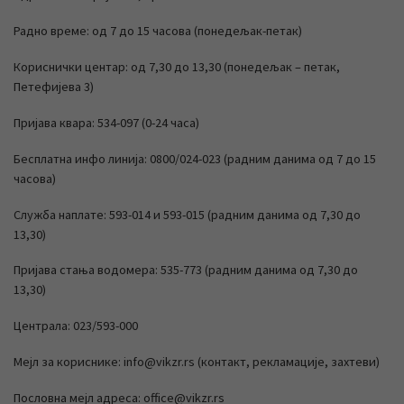
Радно време: од 7 до 15 часова (понедељак-петак)
Кориснички центар: од 7,30 до 13,30 (понедељак – петак,
Петефијева 3)
Пријава квара: 534-097 (0-24 часа)
Бесплатна инфо линија: 0800/024-023 (радним данима од 7 до 15
часова)
Служба наплате: 593-014 и 593-015 (радним данима од 7,30 до
13,30)
Пријава стања водомера: 535-773 (радним данима од 7,30 до
13,30)
Централа: 023/593-000
Мејл за кориснике: info@vikzr.rs (контакт, рекламације, захтеви)
Пословна мејл адреса: office@vikzr.rs