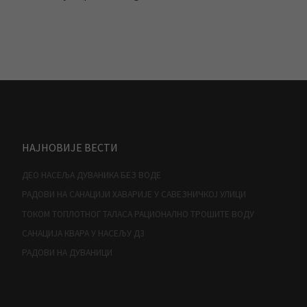
НАЈНОВИЈЕ ВЕСТИ
ДЕО НАСЕЉА ДУВАНИКА БЕЗ ВОДЕ
РАДОВИ НА САНАЦИЈИ ХАВАРИЈЕ У САВЕЗНИЧКОЈ УЛИЦИ
ТОКОМ ТОПЛОТНОГ ТАЛАСА РАЦИОНАЛНО ТРОШИТЕ ВОДУ
САНАЦИЈА КВАРА У НАСЕЉУ Д3
РАДОВИ НА ДУВАНИЦИ