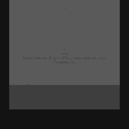
-
⚠
BetterWeather Error: No any data received from
Forecast.io!.