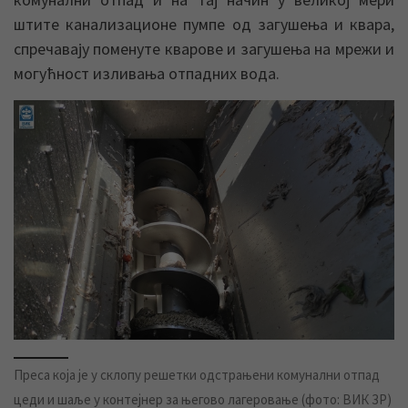
штите канализационе пумпе од загушења и квара,
спречавају поменуте кварове и загушења на мрежи и
могућност изливања отпадних вода.
Преса која је у склопу решетки одстрањени комунални отпад
цеди и шаље у контејнер за његово лагеровање (фото: ВИК ЗР)