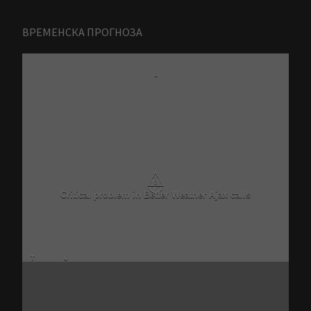
ВРЕМЕНСКА ПРОГНОЗА
Zrenjanin
-
8 Avgust
N/A
N/A
N/A
N/A
N/A
N/A
N/A
N/A