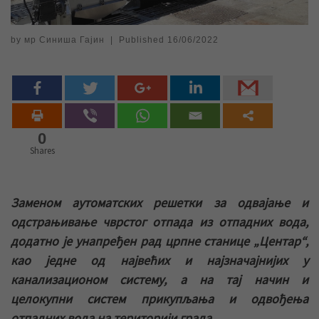
by
мр Синиша Гајин
|
Published
16/06/2022
0
Shares
Заменом аутоматских решетки за одвајање и
одстрањивање чврстог отпада из отпадних вода,
додатно је унапређен рад црпне станице „Центар“,
као једне од највећих и најзначајнијих у
канализационом систему, а на тај начин и
целокупни систем прикупљања и одвођења
отпадних вода на територији града.