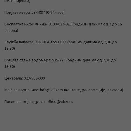
Петефијева 3)
Пријава квара: 534-097 (0-24 часа)
Бесплатна инфо линија: 0800/024-023 (радним данима од 7 до 15
часова)
Служба наплате: 593-014 и 593-015 (радним данима од 7,30 до
13,30)
Пријава стања водомера: 535-773 (радним данима од 7,30 до
13,30)
Централа: 023/593-000
Мејл за кориснике: info@vikzr.rs (контакт, рекламације, захтеви)
Пословна мејл адреса: office@vikzr.rs