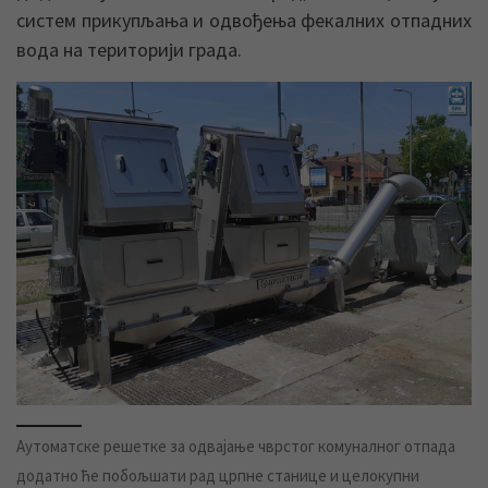
систем прикупљања и одвођења фекалних отпадних
вода на територији града.
Аутоматске решетке за одвајање чврстог комуналног отпада
додатно ће побољшати рад црпне станице и целокупни