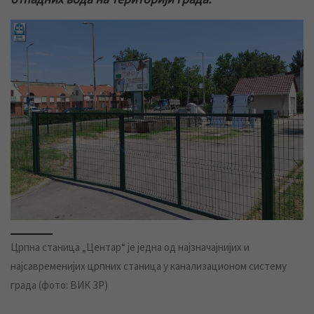
Црпна станица „Центар“ је једна од најзначајнијих и
најсавременијих црпних станица у канализационом систему
града (фото: ВИК ЗР)