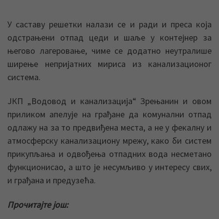
У саставу решетки налази се и ради и преса која
одстрањени отпад цеди и шаље у контејнер за
његово лагеровање, чиме се додатно неутралише
ширење непријатних мириса из канализационог
система.
ЈКП „Водовод и канализација“ Зрењанин и овом
приликом апелује на грађане да комунални отпад
одлажу на за то предвиђена места, а не у фекалну и
атмосферску канализациону мрежу, како би систем
прикупљања и одвођења отпадних вода несметано
функционисао, а што је несумљиво у интересу свих,
и грађана и предузећа.
Прочитајте још: