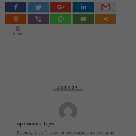
0
Shares
AUTHOR
мр Синиша Гајин
Руководилац Службе информисања и пословних