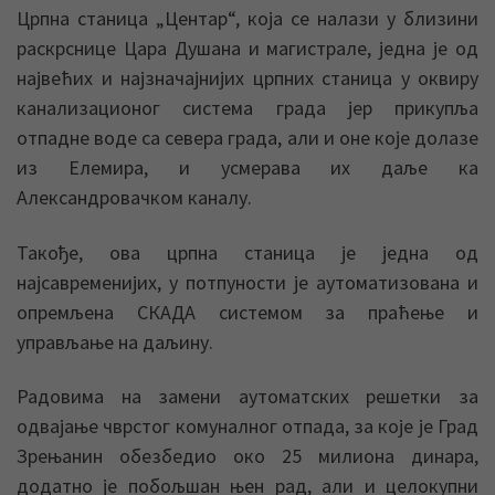
Црпна станица „Центар“, која се налази у близини
раскрснице Цара Душана и магистрале, једна је од
највећих и најзначајнијих црпних станица у оквиру
канализационог система града јер прикупља
отпадне воде са севера града, али и оне које долазе
из Елемира, и усмерава их даље ка
Александровачком каналу.
Такође, ова црпна станица је једна од
најсавременијих, у потпуности је аутоматизована и
опремљена СКАДА системом за праћење и
управљање на даљину.
Радовима на замени аутоматских решетки за
одвајање чврстог комуналног отпада, за које је Град
Зрењанин обезбедио око 25 милиона динара,
додатно је побољшан њен рад, али и целокупни