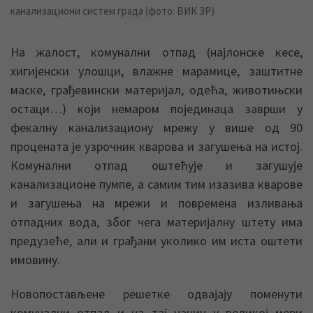
канализациони систем града (фото: ВИК ЗР)
На жалост, комунални отпад (најлонске кесе,
хигијенски улошци, влажне марамице, заштитне
маске, грађевински материјал, одећа, животињски
остаци…) који немаром појединаца заврши у
фекалну канализациону мрежу у више од 90
процената је узрочник кварова и загушења на истој.
Комунални отпад оштећује и загушује
канализационе пумпе, а самим тим изазива кварове
и загушења на мрежи и повремена изливања
отпадних вода, због чега материјалну штету има
предузеће, али и грађани уколико им иста оштети
имовину.
Новопостављене решетке одвајају поменути
комунални отпад и на тај начин у великој мери