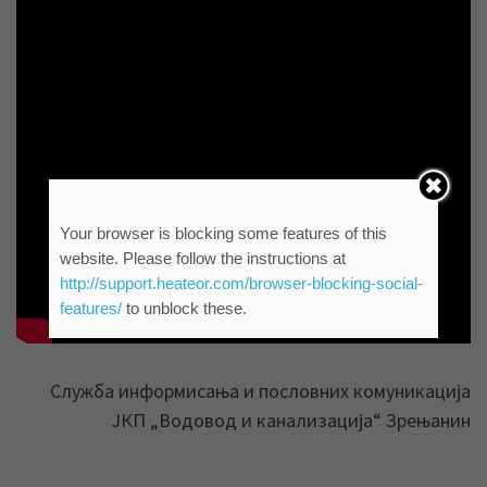
Your browser is blocking some features of this
website. Please follow the instructions at
http://support.heateor.com/browser-blocking-social-
features/
to unblock these.
Служба информисања и пословних комуникација
ЈКП „Водовод и канализација“ Зрењанин