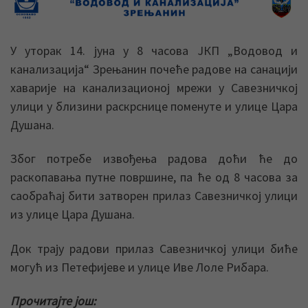
У уторак 14. јуна у 8 часова ЈКП „Водовод и
канализација“ Зрењанин почеће радове на санацији
хаварије на канализационој мрежи у Савезничкој
улици у близини раскрснице поменуте и улице Цара
Душана.
Због потребе извођења радова доћи ће до
раскопавања путне површине, па ће од 8 часова за
саобраћај бити затворен прилаз Савезничкој улици
из улице Цара Душана.
Док трају радови прилаз Савезничкој улици биће
могућ из Петефијеве и улице Иве Лоле Рибара.
Прочитајте још: