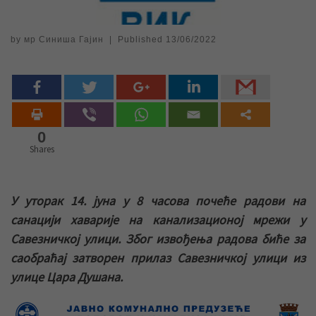
by
мр Синиша Гајин
|
Published
13/06/2022
0
Shares
У уторак 14. јуна у 8 часова почеће радови на
санацији хаварије на канализационој мрежи у
Савезничкој улици. Због извођења радова биће за
саобраћај затворен прилаз Савезничкој улици из
улице Цара Душана.