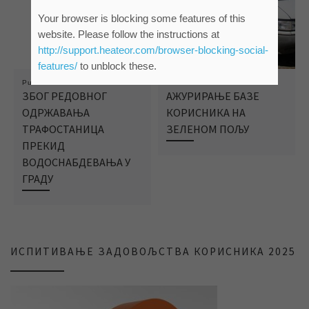
Your browser is blocking some features of this
website. Please follow the instructions at
http://support.heateor.com/browser-blocking-social-
features/
to unblock these.
Published
04/08/2021
Published
17/05/2018
ЗБОГ РЕДОВНОГ
АЖУРИРАЊЕ БАЗЕ
ОДРЖАВАЊА
КОРИСНИКА НА
ТРАФОСТАНИЦА
ЗЕЛЕНОМ ПОЉУ
ПРЕКИД
ВОДОСНАБДЕВАЊА У
ГРАДУ
ИСПИТИВАЊЕ ЗАДОВОЉСТВА КОРИСНИКА 2025