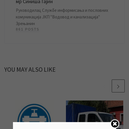
мр Синиша Гајин
Руководилац Службе информисања и пословних
комуникација ЈКП "Водовод и канализација"
Зрењанин
861 POSTS
YOU MAY ALSO LIKE