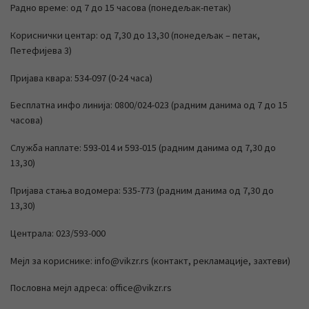
Радно време: од 7 до 15 часова (понедељак-петак)
Кориснички центар: од 7,30 до 13,30 (понедељак – петак,
Петефијева 3)
Пријава квара: 534-097 (0-24 часа)
Бесплатна инфо линија: 0800/024-023 (радним данима од 7 до 15
часова)
Служба наплате: 593-014 и 593-015 (радним данима од 7,30 до
13,30)
Пријава стања водомера: 535-773 (радним данима од 7,30 до
13,30)
Централа: 023/593-000
Мејл за кориснике: info@vikzr.rs (контакт, рекламације, захтеви)
Пословна мејл адреса: office@vikzr.rs