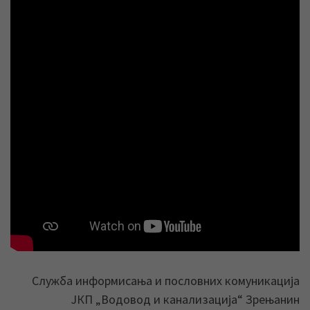
Служба информисања и пословних комуникација
ЈКП „Водовод и канализација“ Зрењанин