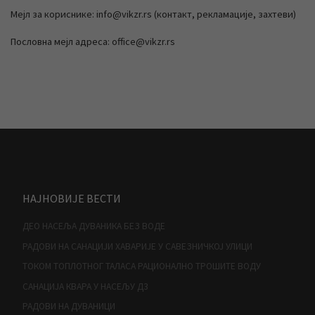
Мејл за кориснике: info@vikzr.rs (контакт, рекламације, захтеви)
Пословна мејл адреса: office@vikzr.rs
НАЈНОВИЈЕ ВЕСТИ
ДЕО НАСЕЉА ДУВАНИКА БЕЗ ВОДЕ
РАДОВИ НА САНАЦИЈИ ХАВАРИЈЕ У САВЕЗНИЧКОЈ УЛИЦИ
ТОКОМ ТОПЛОТНОГ ТАЛАСА РАЦИОНАЛНО ТРОШИТЕ ВОДУ
САНАЦИЈА КВАРА У НАСЕЉУ Д3
РАДОВИ НА ДУВАНИЦИ