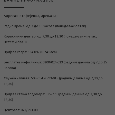
ВАЖНЕ ИНФОРМАЦИЈЕ
Адреса: Петефијева 3, Зрењанин
Радно време: од 7 до 15 часова (понедељак-петак)
Кориснички центар: од 7,30 до 13,30 (понедељак – петак,
Петефијева 3)
Пријава квара: 534-097 (0-24 часа)
Бесплатна инфо линија: 0800/024-023 (радним данима од 7 до 15
часова)
Служба наплате: 593-014 и 593-015 (радним данима од 7,30 до
13,30)
Пријава стања водомера: 535-773 (радним данима од 7,30 до
13,30)
Централа: 023/593-000