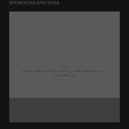
ВРЕМЕНСКА ПРОГНОЗА
-
⚠
BetterWeather Error: No any data received from
Forecast.io!.