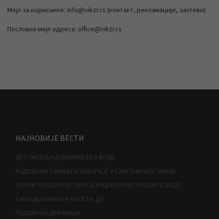
Мејл за кориснике: info@vikzr.rs (контакт, рекламације, захтеви)
Пословна мејл адреса: office@vikzr.rs
НАЈНОВИЈЕ ВЕСТИ
ДЕО НАСЕЉА ДУВАНИКА БЕЗ ВОДЕ
РАДОВИ НА САНАЦИЈИ ХАВАРИЈЕ У САВЕЗНИЧКОЈ УЛИЦИ
ТОКОМ ТОПЛОТНОГ ТАЛАСА РАЦИОНАЛНО ТРОШИТЕ ВОДУ
САНАЦИЈА КВАРА У НАСЕЉУ Д3
РАДОВИ НА ДУВАНИЦИ