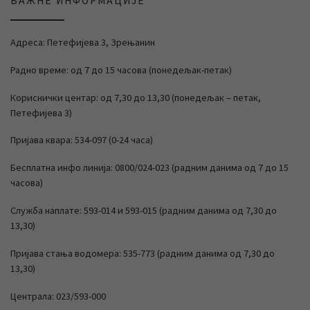
ВАЖНЕ ИНФОРМАЦИЈЕ
Адреса: Петефијева 3, Зрењанин
Радно време: од 7 до 15 часова (понедељак-петак)
Кориснички центар: од 7,30 до 13,30 (понедељак – петак,
Петефијева 3)
Пријава квара: 534-097 (0-24 часа)
Бесплатна инфо линија: 0800/024-023 (радним данима од 7 до 15
часова)
Служба наплате: 593-014 и 593-015 (радним данима од 7,30 до
13,30)
Пријава стања водомера: 535-773 (радним данима од 7,30 до
13,30)
Централа: 023/593-000