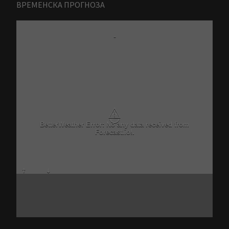
ВРЕМЕНСКА ПРОГНОЗА
-
⚠
BetterWeather Error: No any data received from
Forecast.io!.