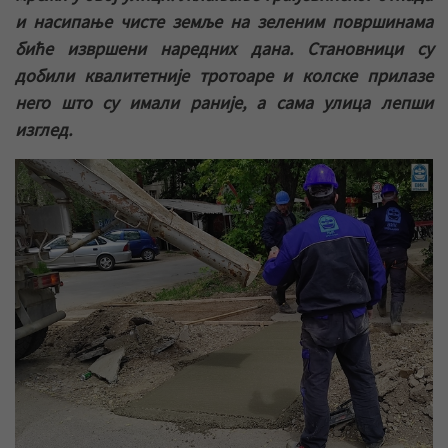
и насипање чисте земље на зеленим површинама
биће извршени наредних дана. Становници су
добили квалитетније тротоаре и колске прилазе
него што су имали раније, а сама улица лепши
изглед.