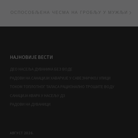
Ne
ОСПОСОБЉЕНА ЧЕСМА НА ГРОБЉУ У МУЖЉИ
НАЈНОВИЈЕ ВЕСТИ
ДЕО НАСЕЉА ДУВАНИКА БЕЗ ВОДЕ
РАДОВИ НА САНАЦИЈИ ХАВАРИЈЕ У САВЕЗНИЧКОЈ УЛИЦИ
ТОКОМ ТОПЛОТНОГ ТАЛАСА РАЦИОНАЛНО ТРОШИТЕ ВОДУ
САНАЦИЈА КВАРА У НАСЕЉУ Д3
РАДОВИ НА ДУВАНИЦИ
АВГУСТ 2026.