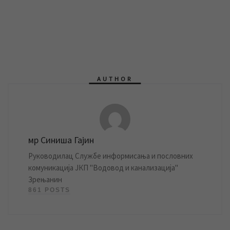
AUTHOR
мр Синиша Гајин
Руководилац Службе информисања и пословних
комуникација ЈКП "Водовод и канализација"
Зрењанин
861 POSTS