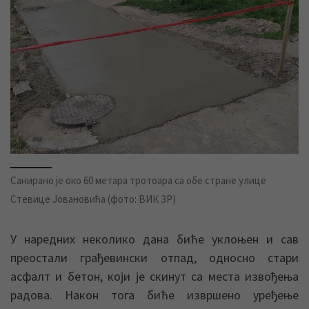
Санирано је око 60 метара тротоара са обе стране улице
Стевице Јовановића (фото: ВИК ЗР)
У наредних неколико дана биће уклоњен и сав
преостали грађевински отпад, односно стари
асфалт и бетон, који је скинут са места извођења
радова. Након тога биће извршено уређење