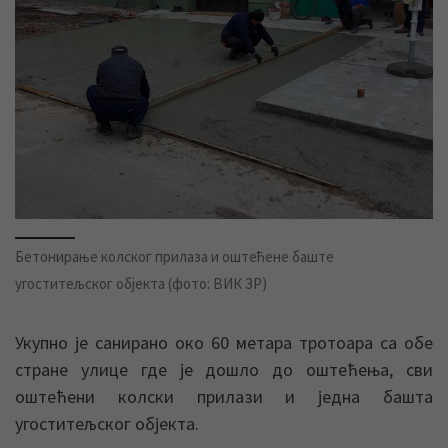
Бетонирање колског прилаза и оштећене баште
угоститељског објекта (фото: ВИК ЗР)
Укупно је санирано око 60 метара тротоара са обе
стране улице где је дошло до оштећења, сви
оштећени колски прилази и једна башта
угоститељског објекта.