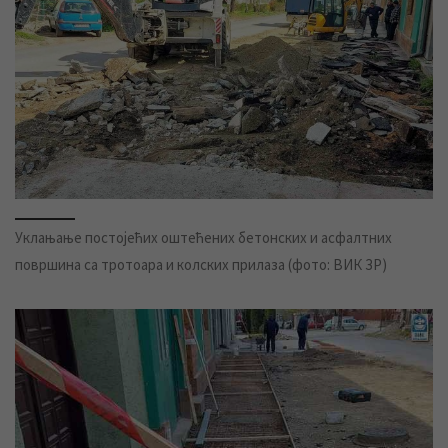
Уклањање постојећих оштећених бетонских и асфалтних
површина са тротоара и колских прилаза (фото: ВИК ЗР)