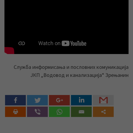
Служба информисања и пословних комуникација
ЈКП „Водовод и канализација“ Зрењанин