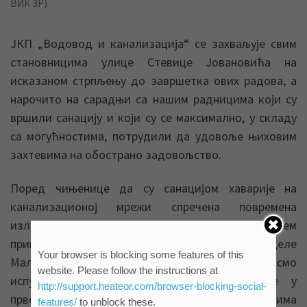
ВИК ЗР)
ЈКП „Водовод и канализација“ се захваљује свим
становницима улице Стевице Јовановића на
исказаном стрпљењу до завршетка ових радова, а
нарочито на сарадњи са нашим радницима који су
вршили санацију и који су се максимално, у складу
са могућностима, потрудили да удовоље њиховим
захтевима на обострано задовољство.
Поред чињенице да су санацијом хаварије на
канализационој мрежи спречена повремена
изливања отпадних вода и побољшан систем
прикупљања и одвођења истих на територији целе
Your browser is blocking some features of this
Мале Америке, овим радовима, осим што смо
website. Please follow the instructions at
испунили обавезу враћања инфраструктуре у
http://support.heateor.com/browser-blocking-social-
првобитно стање, обезбедили смо становницима
features/
to unblock these.