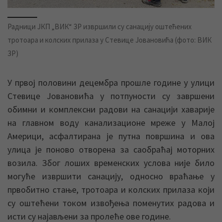
Радници ЈКП „ВИК“ ЗР извршили су санацију оштећених
тротоара и колских прилаза у Стевице Јовановића (фото: ВИК
ЗР)
У првој половини децембра прошле године у улици
Стевице Јовановића у потпуности су завршени
обимни и комплексни радови на санацији хаварије
на главном воду канализационе мреже у Малој
Америци, асфалтирана је путна површина и ова
улица је поново отворена за саобраћај моторних
возила. Због лоших временских услова није било
могуће извршити санацију, односно враћање у
првобитно стање, тротоара и колских прилаза који
су оштећени током извођења поменутих радова и
исти су најављени за пролеће ове године.