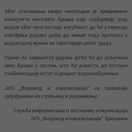
Због отклањања квара неопходно је привремено
искључити неколико бунара који снабдевају град
водом због чега постоји могућност да ће у периоду
извођења радова доћи до мањег пада притиска у
водоводној мрежи на територији целог града.
Одмах по завршетку радова доћи ће до укључења
свих бунара у систем, што ће довести до потпуне
стабилизације истог и уредног водоснабдевања.
ЈКП „Водовод и канализација“ се захваљује
суграђанима на стрпљењу и разумевању.
Служба информисања и пословних комуникација
ЈКП „Водовод и канализација“ Зрењанин