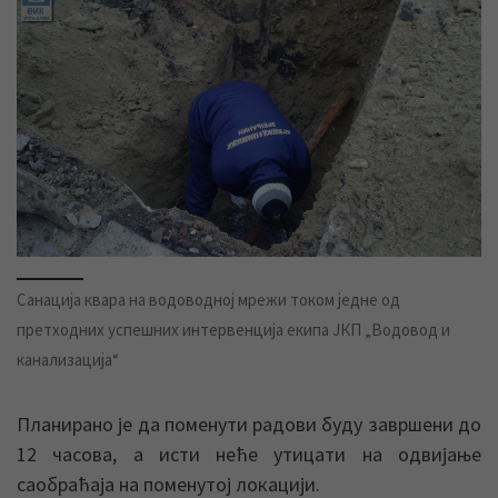
Санација квара на водоводној мрежи током једне од
претходних успешних интервенција екипа ЈКП „Водовод и
канализација“
Планирано је да поменути радови буду завршени до
12 часова, а исти неће утицати на одвијање
саобраћаја на поменутој локацији.