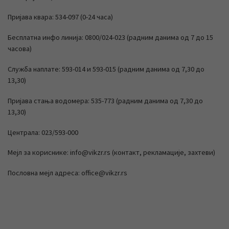
Пријава квара: 534-097 (0-24 часа)
Бесплатна инфо линија: 0800/024-023 (радним данима од 7 до 15
часова)
Служба наплате: 593-014 и 593-015 (радним данима од 7,30 до
13,30)
Пријава стања водомера: 535-773 (радним данима од 7,30 до
13,30)
Централа: 023/593-000
Мејл за кориснике: info@vikzr.rs (контакт, рекламације, захтеви)
Пословна мејл адреса: office@vikzr.rs