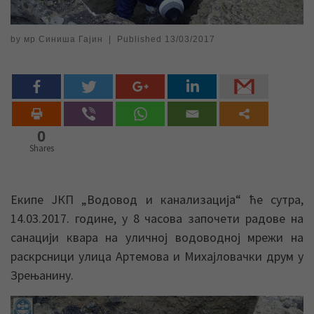
by
мр Синиша Гајин
|
Published
13/03/2017
0
Shares
Екипе ЈКП „Водовод и канализација“ ће сутра,
14.03.2017. године, у 8 часова започети радове на
санацији квара на уличној водоводној мрежи на
раскрсници улица Артемова и Михајловачки друм у
Зрењанину.