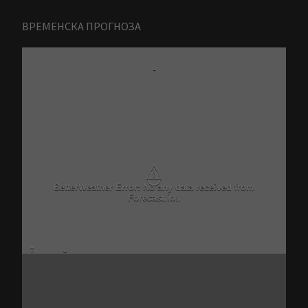
ВРЕМЕНСКА ПРОГНОЗА
-
⚠
BetterWeather Error: No any data received from
Forecast.io!.