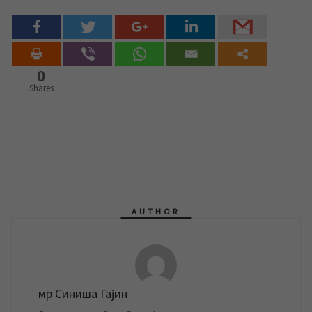
0
Shares
AUTHOR
мр Синиша Гајин