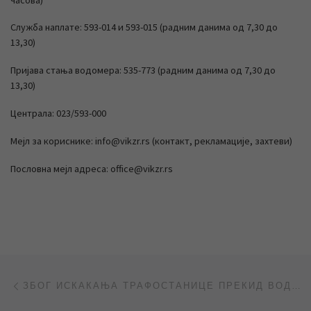
Служба наплате: 593-014 и 593-015 (радним данима од 7,30 до
13,30)
Пријава стања водомера: 535-773 (радним данима од 7,30 до
13,30)
Централа: 023/593-000
Мејл за кориснике: info@vikzr.rs (контакт, рекламације, захтеви)
Пословна мејл адреса: office@vikzr.rs
Post navigation
Previous post
ЗБОГ ИСКАКАЊА ТРАФОСТАНИЦЕ ПРЕКИД ВОДОСНАБДЕВАЊА У ГРАДУ