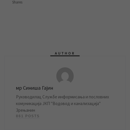
Shares
AUTHOR
мр Синиша Гајин
Руководилац Службе информисања и пословних
комуникација ЈКП "Водовод и канализација"
Зрењанин
861 POSTS