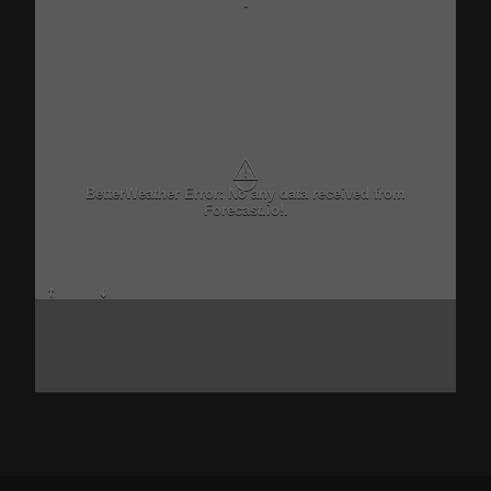
-
⚠
BetterWeather Error: No any data received from
Forecast.io!.