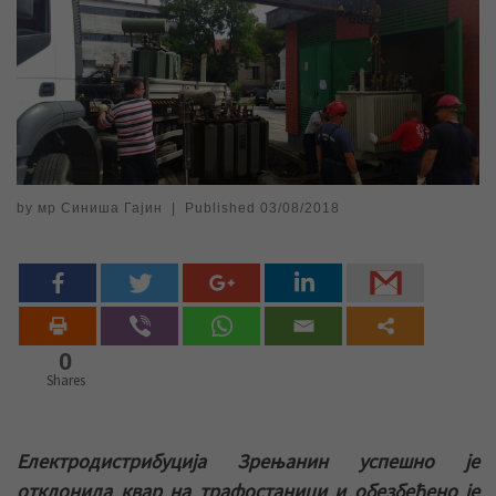
by
мр Синиша Гајин
|
Published
03/08/2018
0
Shares
Електродистрибуција Зрењанин успешно је
отклонила квар на трафостаници и обезбеђено је