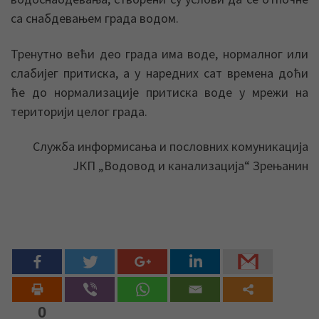
са снабдевањем града водом.
Тренутно већи део града има воде, нормалног или
слабијег притиска, а у наредних сат времена доћи
ће до нормализације притиска воде у мрежи на
територији целог града.
Служба информисања и пословних комуникација
ЈКП „Водовод и канализација“ Зрењанин
0