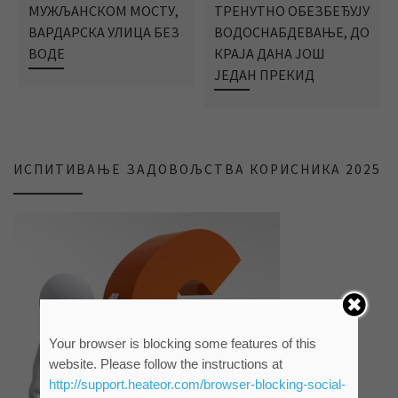
МУЖЉАНСКОМ МОСТУ,
ТРЕНУТНО ОБЕЗБЕЂУЈУ
ВАРДАРСКА УЛИЦА БЕЗ
ВОДОСНАБДЕВАЊЕ, ДО
ВОДЕ
КРАЈА ДАНА ЈОШ
ЈЕДАН ПРЕКИД
ИСПИТИВАЊЕ ЗАДОВОЉСТВА КОРИСНИКА 2025
Your browser is blocking some features of this
website. Please follow the instructions at
http://support.heateor.com/browser-blocking-social-