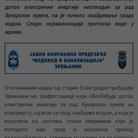
доток електричне енергије неопходан за рад
бунарских пумпи, па је почело снабдевање града
водом. Следи нормализација притиска воде у
мрежи.
Отклањањем квара од старне Електродистрибуције
Зрењанин на трафостаници која обезбеђује доток
електричне енергије за рад бунарских пумпи на
изворишту, одакле се град снабдева водом, а која је
искочила из система током невремена које је
погодило наш град и изазвала прекид
водоснабдевања, створени су услови да се отпочне