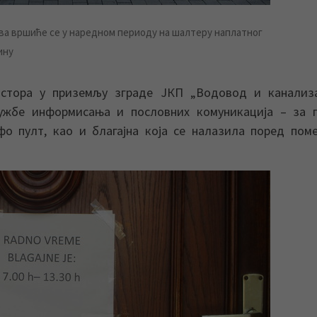
а вршиће се у наредном периоду на шалтеру наплатног
ину
остора у приземљу зграде ЈКП „Водовод и канализа
ужбе информисања и пословних комуникација – за п
фо пулт, као и благајна која се налазила поред пом