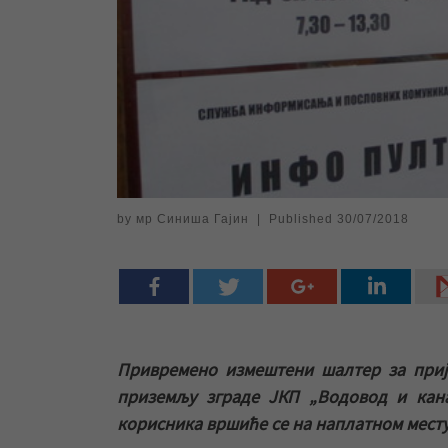
by
мр Синиша Гајин
|
Published
30/07/2018
Привремено измештени шалтер за прије
приземљу зграде ЈКП „Водовод и канал
корисника вршиће се на наплатном месту 