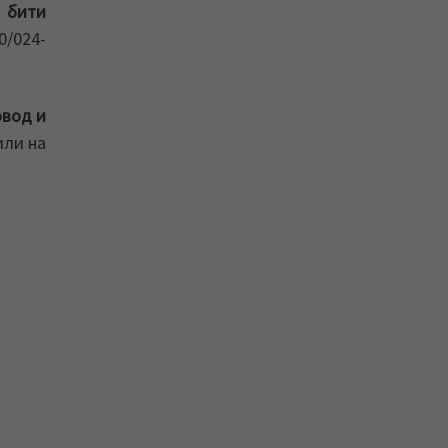
о бити
0/024-
овод и
или на