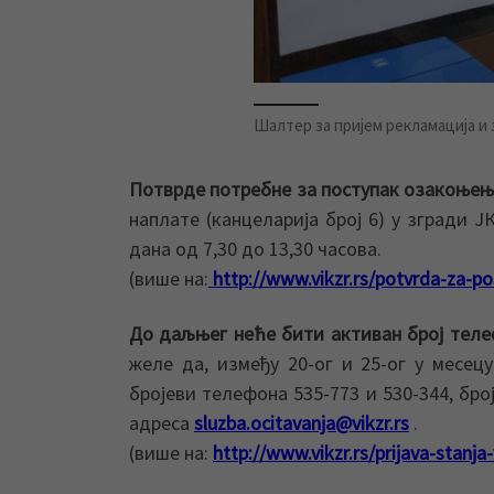
Шалтер за пријем рекламација и з
Потврде потребне за поступак озакоњењ
наплате (канцеларија број 6) у згради 
дана од 7,30 до 13,30 часова.
(више на:
http://www.vikzr.rs/potvrda-za-p
До даљњег неће бити активан број теле
желе да, између 20-ог и 25-ог у месец
бројеви телефона 535-773 и 530-344, број
адреса
sluzba.ocitavanja@vikzr.rs
.
(више на:
http://www.vikzr.rs/prijava-stanj