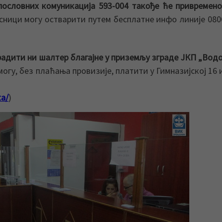
ословних комуникација 593-004 такође ће привремен
исници могу остварити путем бесплатне инфо линије 080
радити ни шалтер благајне у приземљу зграде ЈКП „Вод
 могу, без плаћања провизије, платити у Гимназијској 16 
ta/
)