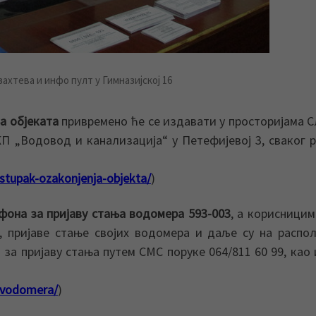
ахтева и инфо пулт у Гимназијској 16
а објеката
привремено ће се издавати у просторијама 
ЈКП „Водовод и канализација“ у Петефијевој 3, сваког 
ostupak-ozakonjenja-objekta/
)
фона за пријаву стања водомера 593-003
, а корисницим
у, пријаве стање својих водомера и даље су на распо
 за пријаву стања путем СМС поруке 064/811 60 99, као 
a-vodomera/
)