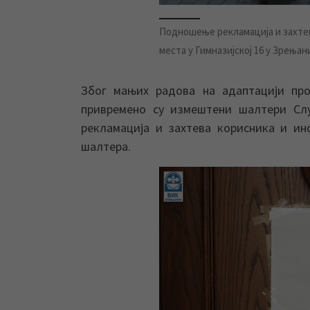
Подношење рекламација и захтев
места у Гимназијској 16 у Зрењан
Због мањих радова на адаптацији пр
привремено су измештени шалтери Сл
рекламација и захтева корисника и ин
шалтера.