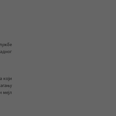
Службе
радног
а који
лагању
и мејл