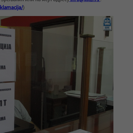
klamacija/
)