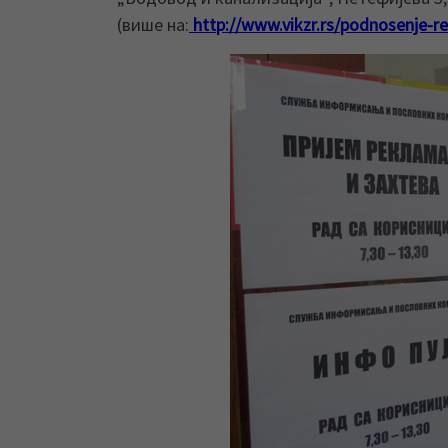
(више на:
http://www.vikzr.rs/podnosenje-re