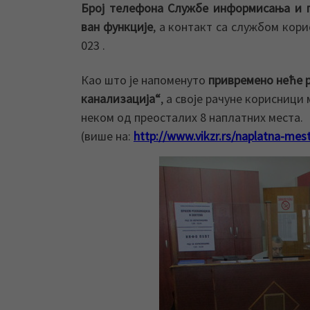
Број телефона Службе информисања и п
ван функције
, а контакт са службом кор
023 .
Као што је напоменуто
привремено неће 
канализација“
, а своје рачуне корисници
неком од преосталих 8 наплатних места.
(више на:
http://www.vikzr.rs/naplatna-mes