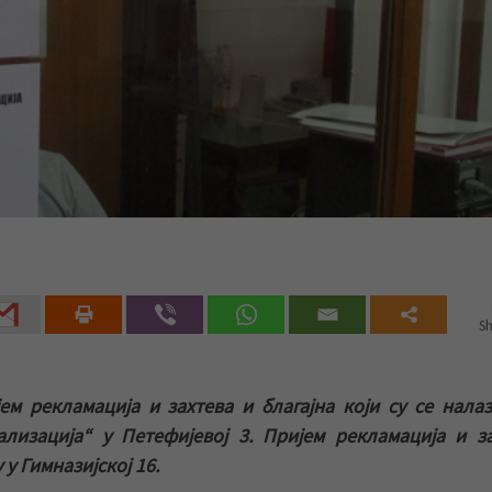
Sh
м рекламација и захтева и благајна који су се нала
изација“ у Петефијевој 3. Пријем рекламација и з
у Гимназијској 16.