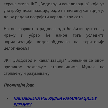
терена екипа ЈКП „Водовод и канализација“ које, уз
употребу механизације, раде на његовој санацији је
да ће радови потрајати наредна три сата.
Након завршетка радова вода ће бити пуштена у
мрежу и убрзо ће након тога уследити
нормализација водоснабдевања на територији
целог насеља.
ЈКП „Водовод и канализација“ Зрењанин се овом
приликом захваљује становницима Мужље на
стрпљењу и разумевању.
Прочитајте још:
НАСТАВЉЕНА ИЗГРАДЊА КАНАЛИЗАЦИЈЕ У
ЕЛЕМИРУ