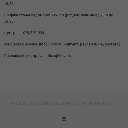
13,30)
Пријава стања водомера: 535-773 (радним данима од 7,30 до
13,30)
Централа: 023/593-000
Мејл за кориснике: info@vikzr.rs (контакт, рекламације, захтеви)
Пословна мејл адреса: office@vikzr.rs
Post navigation
Previous post
ПРЕКИД ВОДОСНАБДЕВАЊА У МЕЛЕНЦИМА
BACK TO POST LIST