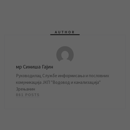
AUTHOR
мр Синиша Гајин
Руководилац Службе информисања и пословних
комуникација ЈКП "Водовод и канализација"
Зрењанин
861 POSTS