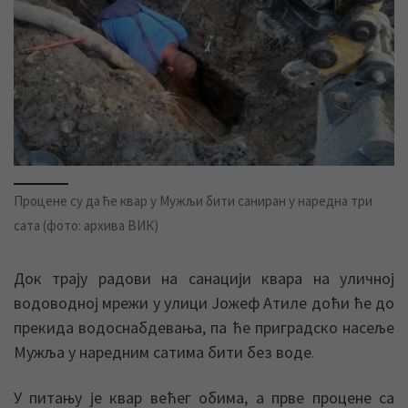
Процене су да ће квар у Мужљи бити саниран у наредна три
сата (фото: архива ВИК)
Док трају радови на санацији квара на уличној
водоводној мрежи у улици Јожеф Атиле доћи ће до
прекида водоснабдевања, па ће приградско насеље
Мужља у наредним сатима бити без воде.
У питању је квар већег обима, а прве процене са