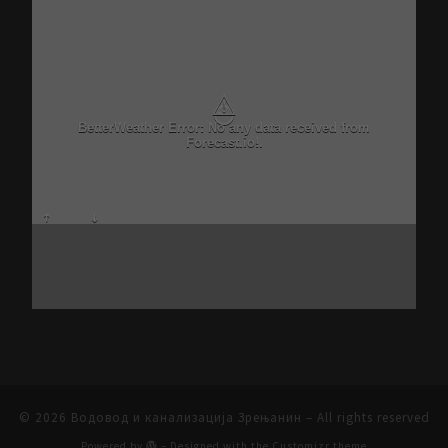
⚠
BetterWeather Error: No any data received from
Forecast.io!.
© 2026
Водовод и канализација Зрењанин
– All rights reserved
Powered by
– Designed with the
Customizr theme