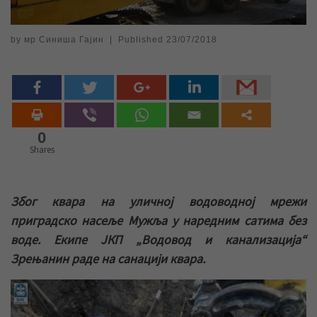
by
мр Синиша Гајин
|
Published
23/07/2018
0
Shares
Због квара на уличној водоводној мрежи
приградско насеље Мужља у наредним сатима без
воде. Екипе ЈКП „Водовод и канализација“
Зрењанин раде на санацији квара.