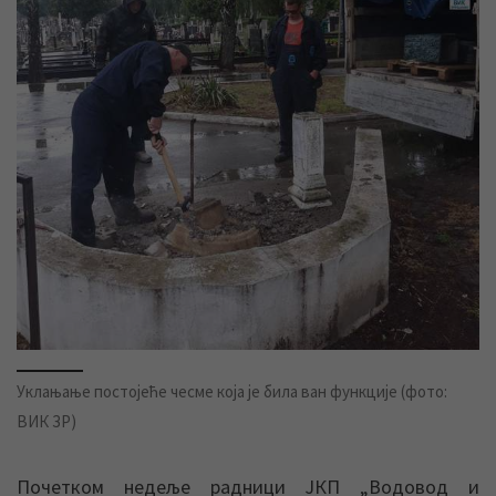
Уклањање постојеће чесме која је била ван функције (фото:
ВИК ЗР)
Почетком недеље радници ЈКП „Водовод и