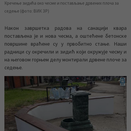
Кречење зидића око чесме и постављање дрвених плоча за
седење (фото: ВИК ЗР)
Након завршетка радова на санацији квара
постављена је и нова чесма, а оштећене бетонске
површине враћене су у првобитно стање. Наши
радници су окречили и зидић који окружује чесму и
на његовом горњем делу монтирали дрвене плоче за
седење.