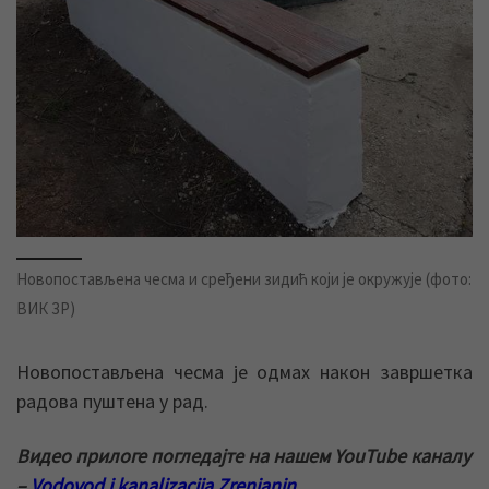
Новопостављена чесма и сређени зидић који је окружује (фото:
ВИК ЗР)
Новопостављена чесма је одмах након завршетка
радова пуштена у рад.
Видео прилоге погледајте на нашем YouTube каналу
–
Vodovod i kanalizacija Zrenjanin