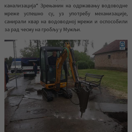
канализација“ Зрењанин на одржавању водоводне
мреже успешно су, уз употребу механизације,
санирали квар на водоводној мрежи и оспособили
за рад чесму на гробљу у Мужљи.