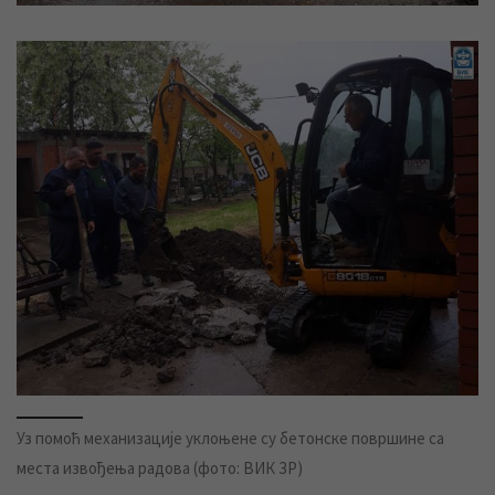
Уз помоћ механизације уклоњене су бетонске површине са
места извођења радова (фото: ВИК ЗР)