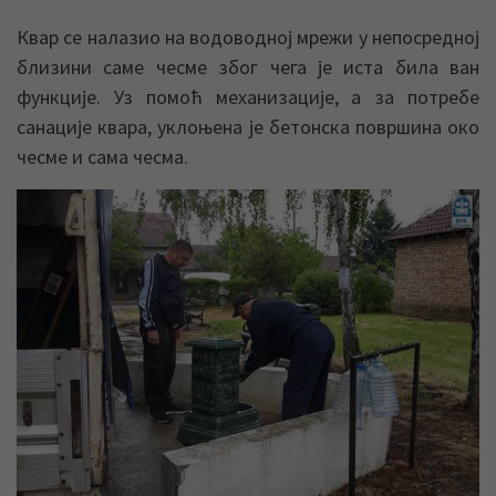
Квар се налазио на водоводној мрежи у непосредној
близини саме чесме због чега је иста била ван
функције. Уз помоћ механизације, а за потребе
санације квара, уклоњена је бетонска површина око
чесме и сама чесма.