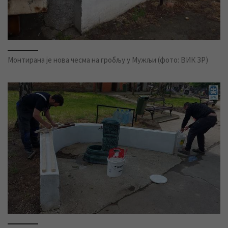
Монтирана је нова чесма на гробљу у Мужљи (фото: ВИК ЗР)