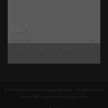
N/A
N/A
N/A
N/A
N/A
N/A
N/A
N/A
© 2026
Водовод и канализација Зрењанин
– All rights reserved
Powered by
– Designed with the
Customizr theme