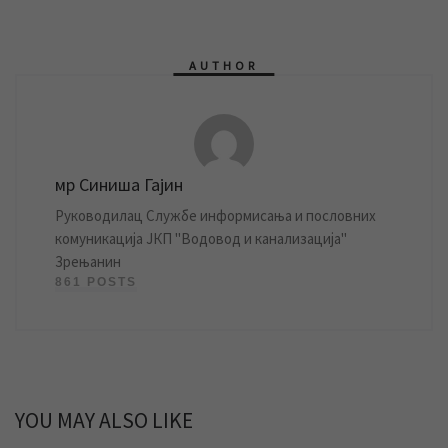
AUTHOR
мр Синиша Гајин
Руководилац Службе информисања и пословних
комуникација ЈКП "Водовод и канализација"
Зрењанин
861 POSTS
YOU MAY ALSO LIKE