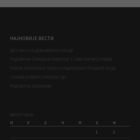
НАЈНОВИЈЕ ВЕСТИ
ДЕО НАСЕЉА ДУВАНИКА БЕЗ ВОДЕ
РАДОВИ НА САНАЦИЈИ ХАВАРИЈЕ У САВЕЗНИЧКОЈ УЛИЦИ
ТОКОМ ТОПЛОТНОГ ТАЛАСА РАЦИОНАЛНО ТРОШИТЕ ВОДУ
САНАЦИЈА КВАРА У НАСЕЉУ Д3
РАДОВИ НА ДУВАНИЦИ
АВГУСТ 2026.
П
У
С
Ч
П
С
Н
1
2