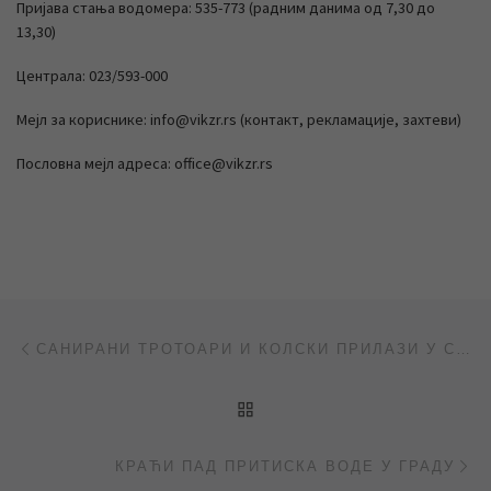
Пријава стања водомера: 535-773 (радним данима од 7,30 до
13,30)
Централа: 023/593-000
Мејл за кориснике: info@vikzr.rs (контакт, рекламације, захтеви)
Пословна мејл адреса: office@vikzr.rs
Post navigation
Previous post
САНИРАНИ ТРОТОАРИ И КОЛСКИ ПРИЛАЗИ У СТЕВИЦЕ ЈОВАНОВИЋА
BACK TO POST LIST
Ne
КРАЋИ ПАД ПРИТИСКА ВОДЕ У ГРАДУ