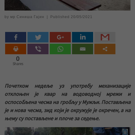
by
мр Синиша Гајин
|
Published
20/05/2021
0
Shares
Почетком недеље уз употребу механизације
отклоњен је квар на водоводној мрежи и
оспособљена чесма на гробљу у Мужљи. Постављена
је и нова чесма, зид који је окружује је окречен, а на
њему су постављене и плоче за седење.