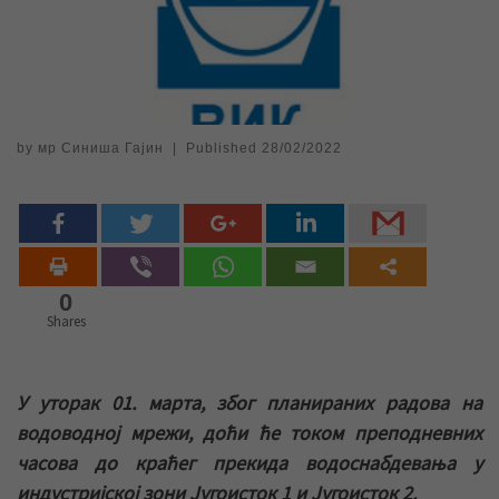
by
мр Синиша Гајин
|
Published
28/02/2022
0
Shares
У уторак 01. марта, због планираних радова на
водоводној мрежи, доћи ће током преподневних
часова до краћег прекида водоснабдевања у
индустријској зони Југоисток 1 и Југоисток 2.