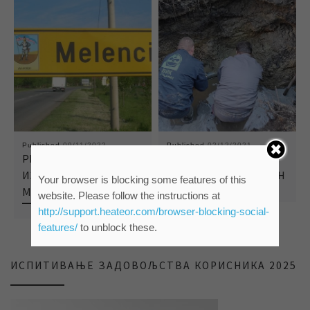
Published
09/11/2022
Published
02/12/2021
РЕДОВНО ОДРЖАВАЊЕ
САНАЦИЈА КВАРА У
ИЗВОРИШТА У
НАСЕЉУ РУЖЕ ШУЛМАН
Your browser is blocking some features of this
МЕЛЕНЦИМА
website. Please follow the instructions at
http://support.heateor.com/browser-blocking-social-
features/
to unblock these.
ИСПИТИВАЊЕ ЗАДОВОЉСТВА КОРИСНИКА 2025