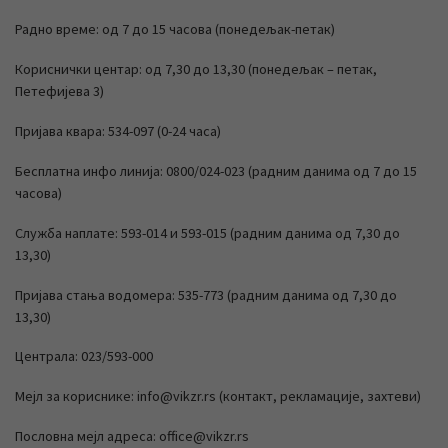
Радно време: од 7 до 15 часова (понедељак-петак)
Кориснички центар: од 7,30 до 13,30 (понедељак – петак,
Петефијева 3)
Пријава квара: 534-097 (0-24 часа)
Бесплатна инфо линија: 0800/024-023 (радним данима од 7 до 15
часова)
Служба наплате: 593-014 и 593-015 (радним данима од 7,30 до
13,30)
Пријава стања водомера: 535-773 (радним данима од 7,30 до
13,30)
Централа: 023/593-000
Мејл за кориснике: info@vikzr.rs (контакт, рекламације, захтеви)
Пословна мејл адреса: office@vikzr.rs