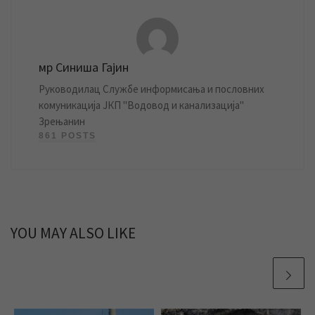
мр Синиша Гајин
Руководилац Службе информисања и пословних
комуникација ЈКП "Водовод и канализација"
Зрењанин
861 POSTS
YOU MAY ALSO LIKE