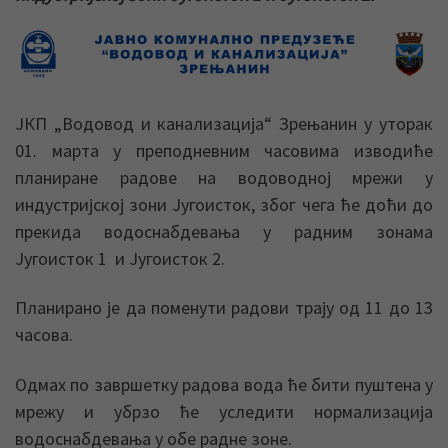
ЈКП „Водовод и канализација“ Зрењанин у уторак
01. марта у преподневним часовима изводиће
планиране радове на водоводној мрежи у
индустријској зони Југоисток, због чега ће доћи до
прекида водоснабдевања у радним зонама
Југоисток 1 и Југоисток 2.
Планирано је да поменути радови трају од 11 до 13
часова.
Одмах по завршетку радова вода ће бити пуштена у
мрежу и убрзо ће уследити нормализација
водоснабдевања у обе радне зоне.