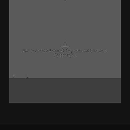
-
⚠
BetterWeather Error: No any data received from
Forecast.io!.