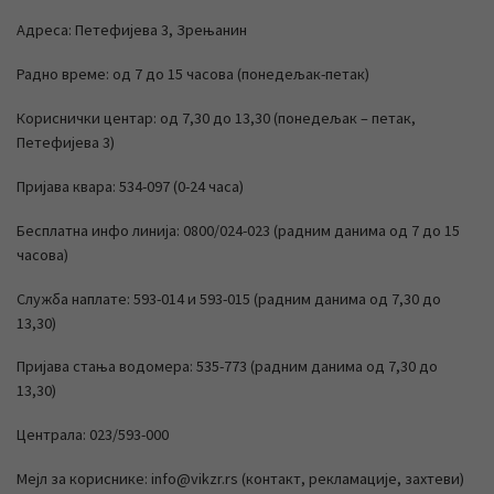
Адреса: Петефијева 3, Зрењанин
Радно време: од 7 до 15 часова (понедељак-петак)
Кориснички центар: од 7,30 до 13,30 (понедељак – петак,
Петефијева 3)
Пријава квара: 534-097 (0-24 часа)
Бесплатна инфо линија: 0800/024-023 (радним данима од 7 до 15
часова)
Служба наплате: 593-014 и 593-015 (радним данима од 7,30 до
13,30)
Пријава стања водомера: 535-773 (радним данима од 7,30 до
13,30)
Централа: 023/593-000
Мејл за кориснике: info@vikzr.rs (контакт, рекламације, захтеви)