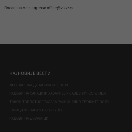
Пословна мејл адреса: office@vikzr.rs
НАЈНОВИЈЕ ВЕСТИ
ДЕО НАСЕЉА ДУВАНИКА БЕЗ ВОДЕ
РАДОВИ НА САНАЦИЈИ ХАВАРИЈЕ У САВЕЗНИЧКОЈ УЛИЦИ
ТОКОМ ТОПЛОТНОГ ТАЛАСА РАЦИОНАЛНО ТРОШИТЕ ВОДУ
САНАЦИЈА КВАРА У НАСЕЉУ Д3
РАДОВИ НА ДУВАНИЦИ