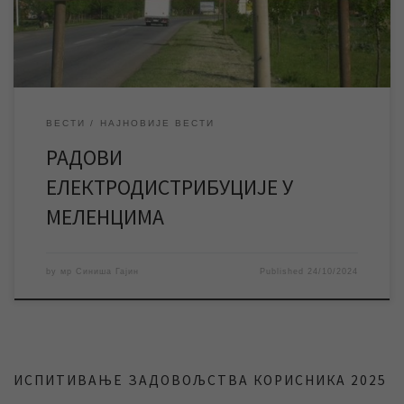
планирани су радови на електроенергетској мрежи у
Меленцима због којих ће већи […]
ВЕСТИ
НАЈНОВИЈЕ ВЕСТИ
РАДОВИ
ЕЛЕКТРОДИСТРИБУЦИЈЕ У
МЕЛЕНЦИМА
by
мр Синиша Гајин
Published
24/10/2024
ИСПИТИВАЊЕ ЗАДОВОЉСТВА КОРИСНИКА 2025