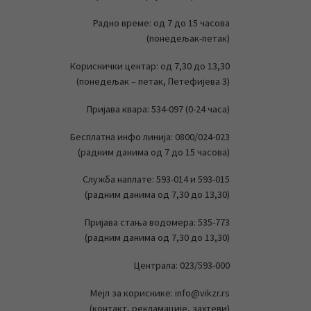
Радно време: од 7 до 15 часова
(понедељак-петак)
Кориснички центар: од 7,30 до 13,30
(понедељак – петак, Петефијева 3)
Пријава квара: 534-097 (0-24 часа)
Бесплатна инфо линија: 0800/024-023
(радним данима од 7 до 15 часова)
Служба наплате: 593-014 и 593-015
(радним данима од 7,30 до 13,30)
Пријава стања водомера: 535-773
(радним данима од 7,30 до 13,30)
Централа: 023/593-000
Мејл за кориснике: info@vikzr.rs
(контакт, рекламације, захтеви)