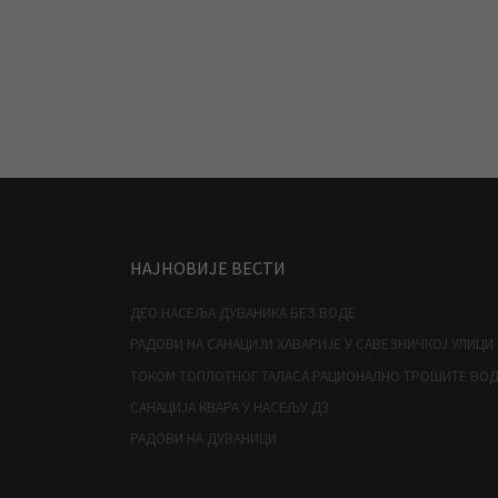
НАЈНОВИЈЕ ВЕСТИ
ДЕО НАСЕЉА ДУВАНИКА БЕЗ ВОДЕ
РАДОВИ НА САНАЦИЈИ ХАВАРИЈЕ У САВЕЗНИЧКОЈ УЛИЦИ
ТОКОМ ТОПЛОТНОГ ТАЛАСА РАЦИОНАЛНО ТРОШИТЕ ВО
САНАЦИЈА КВАРА У НАСЕЉУ Д3
РАДОВИ НА ДУВАНИЦИ