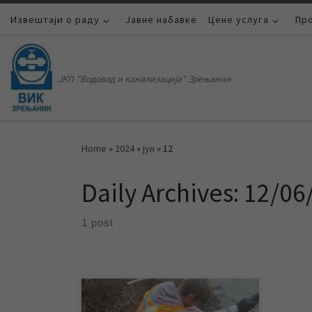
Извештаји о раду
Skip to content
Јавне набавке
Цене услуга
Пр
ЈКП "Водовод и канализација" Зрењанин
Home
»
2024
»
јун
»
12
Daily Archives:
12/06
1 post
Због потреба извођења радова на